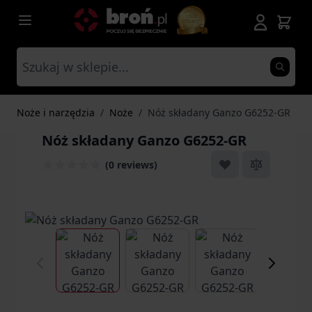
Przejdź do treści
Noże i narzędzia
/
Noże
/
Nóż składany Ganzo G6252-GR
Nóż składany Ganzo G6252-GR
(0 reviews)
View larger image
View larger image
View larger ima
Vi