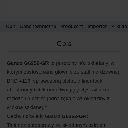
Opis
Dane techniczne
Producent
Importer
Pliki d
Opis
Ganzo G6252-GR
to poręczny nóż składany, w
którym zastosowano głownię ze stali nierdzewnej
BRD 4116, sprawdzoną blokadę liner-lock,
obustronny kołek umożliwiający błyskawiczne
rozłożenie ostrza jedną ręką oraz okładziny z
włókna szklanego.
Cechy noża edc Ganzo
G6252-GR:
Tani nóż outdoorowy ze składanym ostrzem