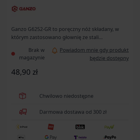
Ganzo G6252-GR to poręczny nóż składany, w
którym zastosowano głownię ze stali
nierdzewnej BRD 4116, sprawdzoną blokadę
Brak w
Powiadom mnie gdy produkt
liner-lock, obustronny kołek umożliwiający
magazynie
będzie dostępny
błyskawiczne rozłożenie ostrza jedną ręką oraz
okładziny z włókna szklanego.
48,90 zł
Chwilowo niedostępne
Darmowa dostawa od 300 zł