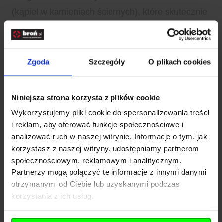
(kąpiel w kamieniach ściernych), które skutecznie
maskuje drobne zarysowanie lub wytarcia głowni
powstałe podczas użytkowania.
DANE TECHNICZNE
Zgoda
Szczegóły
O plikach cookies
Profil głowni Drop Point
Twardość stali [HRC] 56
Niniejsza strona korzysta z plików cookie
Typ blokady ostrza Liner Lock
Wykorzystujemy pliki cookie do spersonalizowania treści
Typ noża składany
i reklam, aby oferować funkcje społecznościowe i
Typ otwierania kołek pod kciuk
analizować ruch w naszej witrynie. Informacje o tym, jak
korzystasz z naszej witryny, udostępniamy partnerom
Typ stali nierdzewna - 4116
Rozwiń opis
społecznościowym, reklamowym i analitycznym.
Dane dodatkowe
Partnerzy mogą połączyć te informacje z innymi danymi
Klips do noszenia jest
Dane techniczne
otrzymanymi od Ciebie lub uzyskanymi podczas
Materiał okładzin kompozyt - G10
korzystania z ich usług.
Odporność na korozję średnia
Kod SKU
KOL.265-261