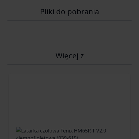
stosować ostrzałki diamentowe, które pozwalają efektywnie
Pliki do pobrania
utrzymać wysoką ostrość krawędzi tnącej.
Lekka i trwała rękojeść z aluminium 6061-T6
Rękojeść wykonano z
anodowanego aluminium 6061-T6
,
które łączy niską masę z wysoką wytrzymałością i odpornością
Więcej z
na codzienne użytkowanie.
Czernione okładziny zestawiono z detalami w kolorystyce
FDE
oraz czarnymi śrubami, dzięki czemu całość prezentuje
się nowocześnie, elegancko i bardzo charakterystycznie.
Konstrukcja rękojeści została zaprojektowana w taki sposób,
aby zapewnić stabilny chwyt i wysoki komfort użytkowania.
Smukły profil sprawia, że nóż dobrze układa się w dłoni, a