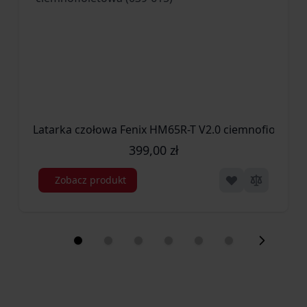
przy tym pozostaje wygodny podczas przenoszenia. Połączenie
odpowiedniego wyważenia i masy wynoszącej
137,5 g
sprawia, że Benchmade 710-25 Seven jest nożem odczuwalnie
solidnym, ale nadal bardzo praktycznym w codziennym
noszeniu.
Wygodne noszenie i funkcjonalność EDC
Latarka czołowa Fenix HM65R-T V2.0 ciemnofioletowa
Model wyposażono w praktyczny
klips Deep Carry
w
399,00 zł
konfiguracji
Tip-Up
, który umożliwia dyskretne i wygodne
Zobacz produkt
przenoszenie noża w kieszeni.
Dzięki temu folder pozostaje łatwo dostępny, a jednocześnie
nie rzuca się nadmiernie w oczy podczas codziennego
użytkowania.
Dodatkowym elementem zwiększającym funkcjonalność jest
otwór na linkę
, który pozwala na łatwe zabezpieczenie noża