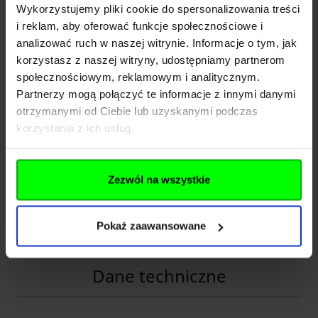
Wykorzystujemy pliki cookie do spersonalizowania treści
obsłudze.
i reklam, aby oferować funkcje społecznościowe i
Blokada AXIS Lock zapewnia pewne utrzymanie głowni w
analizować ruch w naszej witrynie. Informacje o tym, jak
korzystasz z naszej witryny, udostępniamy partnerom
pozycji roboczej, a jednocześnie pozwala na szybkie i
społecznościowym, reklamowym i analitycznym.
komfortowe składanie noża.
Partnerzy mogą połączyć te informacje z innymi danymi
otrzymanymi od Ciebie lub uzyskanymi podczas
To rozwiązanie cenione zarówno przez osoby korzystające z
korzystania z ich usług.
noża na co dzień, jak i przez użytkowników, którzy zwracają
szczególną uwagę na bezpieczeństwo, trwałość i kulturę pracy
mechanizmu.
Zezwól na wszystkie
Ostrze M390 — wysoka klasa stali w nożu EDC
Pokaż zaawansowane
Rozwiń opis
Benchmade 710-25 Seven wyposażono w klingę o profilu
Recurve Drop Point
, wykonaną z nierdzewnej stali
M390
.
Dane techniczne
Jest to wysokiej klasy stal proszkowa, ceniona za bardzo
dobrą odporność na ścieranie, wysoką odporność na korozję