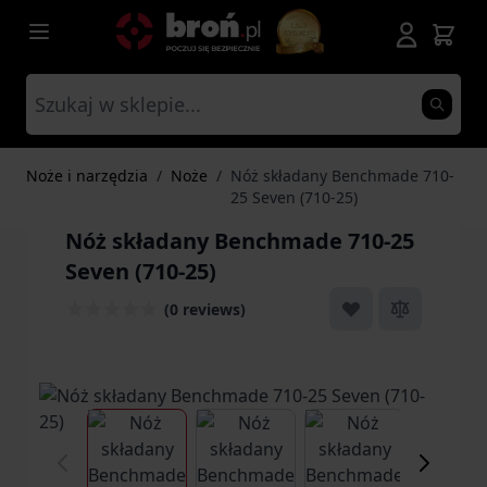
Przejdź do treści
Noże i narzędzia
/
Noże
/
Nóż składany Benchmade 710-
25 Seven (710-25)
Nóż składany Benchmade 710-25
Seven (710-25)
(0 reviews)
View larger image
View larger image
View larger ima
Vi