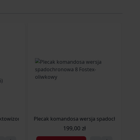
ktowizor HIKMICRO by HIKVISION Alpex 4K LRF z uchwytem 
Plecak komandosa wersja spadochronowa 8 
Lata
199,00 zł