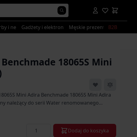
rby i nerki
Gadżety i elektronika
Męskie prezenty
B2B
 Benchmade 18065S Mini
)
 image
View larger image
View larger image
Benchmade 18065S Mini Adira
ny należący do serii Water renomowanego
ta.
Ilość
Dodaj do koszyka