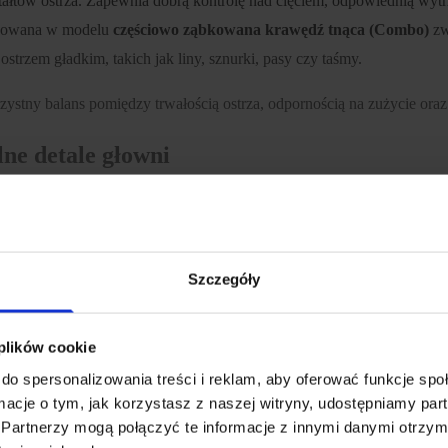
tałtów ostrza. Zapewnia dobrą kontrolę nad cięciem, odpowiednią wy
osowana w modelu
częściowo ząbkowana krawędź tnąca (Combo)
zw
strzem gładkim, takich jak liny, sznurki, pasy czy taśmy.
rzystny balans pomiędzy trwałością ostrza, odpornością na zużycie ora
ne detale głowni
róbkę nadającą jej matową, użytkową powierzchnię. Takie wykończenie 
wygląd nawet przy intensywnym użytkowaniu.
Szczegóły
ne karbowanie, które poprawia oparcie kciuka i zwiększa kontrolę nad
żytkownik pracuje w rękawicach, mokrą dłonią lub pod większym obcią
 plików cookie
Benchmade
do spersonalizowania treści i reklam, aby oferować funkcje sp
ormacje o tym, jak korzystasz z naszej witryny, udostępniamy p
jedna z najbardziej rozpoznawalnych blokad stosowanych przez Benchm
Partnerzy mogą połączyć te informacje z innymi danymi otrzym
oby prawo-, jak i leworęczne. Blokada działa pewnie, jest wygodna w