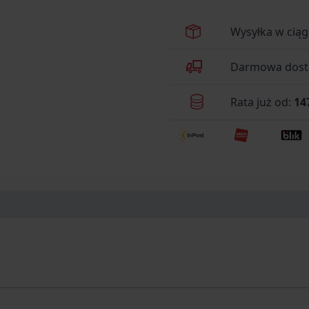
Wysyłka w cią
Darmowa dosta
Rata już od:
14