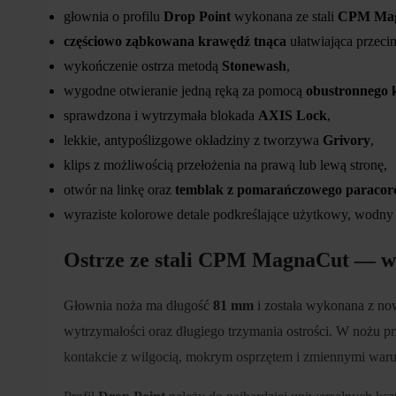
głownia o profilu
Drop Point
wykonana ze stali
CPM Ma
częściowo ząbkowana krawędź tnąca
ułatwiająca przecin
wykończenie ostrza metodą
Stonewash
,
wygodne otwieranie jedną ręką za pomocą
obustronnego 
sprawdzona i wytrzymała blokada
AXIS Lock
,
lekkie, antypoślizgowe okładziny z tworzywa
Grivory
,
klips z możliwością przełożenia na prawą lub lewą stronę,
otwór na linkę oraz
temblak z pomarańczowego paracor
wyraziste kolorowe detale podkreślające użytkowy, wodny 
Ostrze ze stali CPM MagnaCut — wys
Głownia noża ma długość
81 mm
i została wykonana z no
wytrzymałości oraz długiego trzymania ostrości. W nożu p
kontakcie z wilgocią, mokrym osprzętem i zmiennymi war