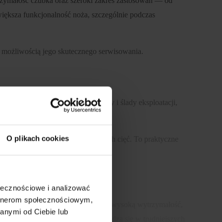
trzymałość czubka oraz szeroki zakres zastosowań — od
iększa funkcjonalność noża, szczególnie podczas
z możliwością jego skutecznego serwisowania.
bardzo dobrze maskuje drobne rysy i ślady eksploatacji,
O plikach cookies
 nożem podczas bardziej precyzyjnych cięć. To praktyczne
żeniem.
ołecznościowe i analizować
artnerom społecznościowym,
ade. Mechanizm ten ceniony jest za wysoką wytrzymałość,
anymi od Ciebie lub
 codziennym użyciu i dobrze sprawdza się w trudniejszych