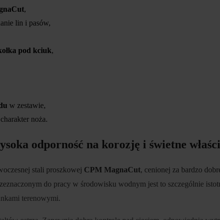
gnaCut
,
anie lin i pasów,
kołka pod kciuk
,
du
w zestawie,
charakter noża.
oka odporność na korozję i świetne właśc
woczesnej stali proszkowej
CPM MagnaCut
, cenionej za bardzo dobr
rzeznaczonym do pracy w środowisku wodnym jest to szczególnie istotn
unkami terenowymi.