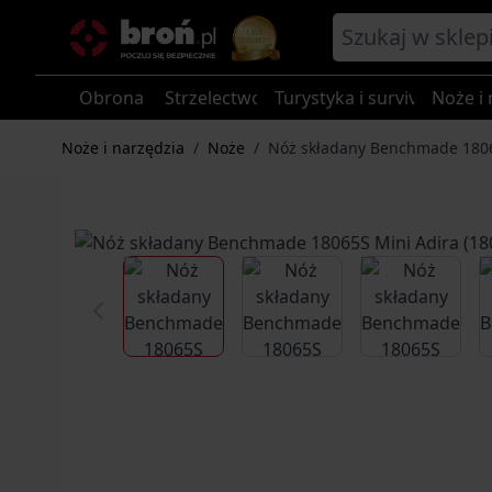
Przejdź do treści
Obrona
Strzelectwo
Turystyka i survival
Noże i 
Noże i narzędzia
/
Noże
/
Nóż składany Benchmade 1806
View larger image
View larger image
View larg