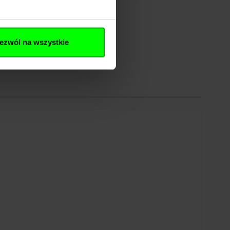
ką. To rozwiązanie szczególnie praktyczne w sytuacjach,
ezwól na wszystkie
dobrą odpornością na warunki atmosferyczne oraz wysoką
leży w dłoni również wtedy, gdy ręce są mokre lub
 i nie obciąża kieszeni, a jednocześnie zapewnia pełną
szenia do własnych preferencji. Dodatkowo w tylnej części