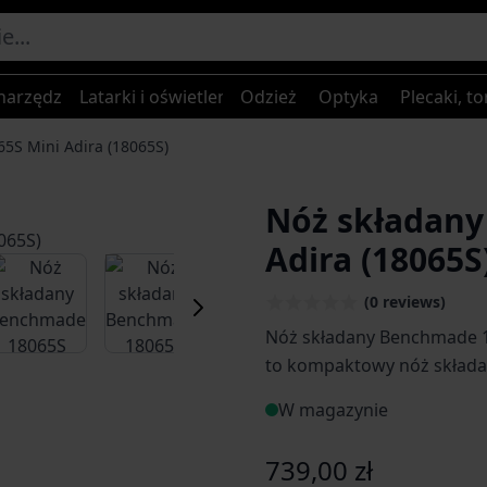
narzędzia
Latarki i oświetlenie
Odzież
Optyka
Plecaki, to
5S Mini Adira (18065S)
Nóż składany
Adira (18065S
er image
View larger image
View larger image
View larger image
View larger
(0 reviews)
Nóż składany Benchmade 18065S Mini Adira 
to kompaktowy nóż składa
amerykańskiego producen
W magazynie
739,00 zł