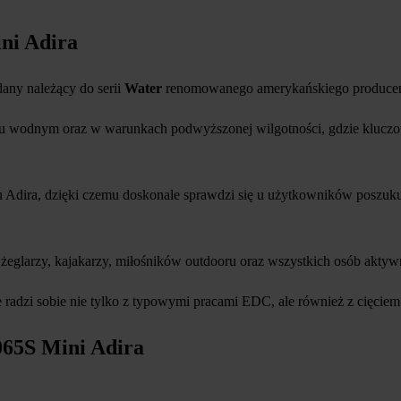
ni Adira
any należący do serii
Water
renomowanego amerykańskiego producen
ku wodnym oraz w warunkach podwyższonej wilgotności, gdzie kluczo
 Adira, dzięki czemu doskonale sprawdzi się u użytkowników poszukuj
żeglarzy, kajakarzy, miłośników outdooru oraz wszystkich osób aktyw
radzi sobie nie tylko z typowymi pracami EDC, ale również z cięciem 
065S Mini Adira