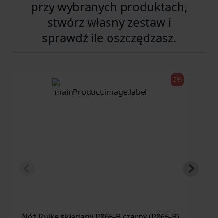
przy wybranych produktach,
stwórz własny zestaw i
sprawdź ile oszczędzasz.
5%
Nóż Ruike składany P865-B czarny (P865-B)