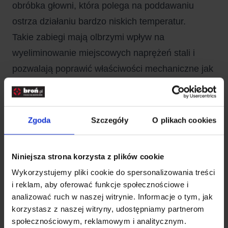
obróbka głowni, która polega na poddawaniu
ostrza działaniu bardzo niskich temperatur.
Takie zabiegi mają olbrzymi wpływ na
wyeliminowanie miejscowych naprężeń stali i
pozwalają poprawić właściwości mechaniczne jak
odporność na zużycie, twardość i odporność na
korozję.
Specjalne systemy blokad bezpieczeństwa
Zgoda
Szczegóły
O plikach cookies
„BetaPlus” i „ThumbUp” to opatentowane
technologie, które zapobiegają przypadkowemu
Niniejsza strona korzysta z plików cookie
złożeniu i rozłożeniu ostrza.
Wykorzystujemy pliki cookie do spersonalizowania treści
Produkty marki Ruike to całe spektrum noży
i reklam, aby oferować funkcje społecznościowe i
dla aktywnych użytkowników, którzy
analizować ruch w naszej witrynie. Informacje o tym, jak
korzystasz z naszej witryny, udostępniamy partnerom
wymagają od swojego sprzętu niezawodności
społecznościowym, reklamowym i analitycznym.
w różnych warunkach: