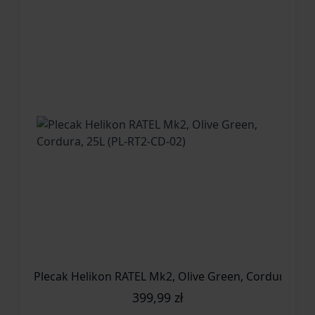
Odporność na stępienie średnia
Wspomaganie otwarcia brak
Zastosowanie (przeznaczenie) EDC
Długość całkowita-205 [mm]
Długość głowni-91 [mm]
Grubość głowni-3,1 [mm]
Masa-70 [g]
Okres gwarancyjny 5 lat producenta
Producent Ruike, Chiny
Plecak Helikon RATEL Mk2, Olive Green, Cordura, 25L
399,99 zł