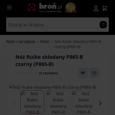
Przejdź do treści
Noże i narzędzia
/
Noże
/
Nóż Ruike składany P865-B
czarny (P865-B)
Nóż Ruike składany P865-B
czarny (P865-B)
(0 reviews)
View larger image
View larger image
View larger ima
Vi