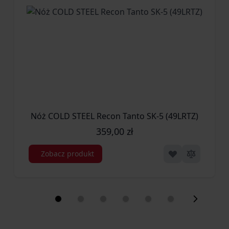
stali nierdzewnej 14C28N hartowanej w przedziale
58-60 HRC. Stal 14C28N z uwagi na wysoką czystość
stopu wyróżnia się wysoką twardością, odpornością
na korozję oraz co ważne dla użytkownika, długim
utrzymywaniem ostrości roboczej.
Kolejną zaletą szwedzkiej stali 14C28N jest także
łatwość jej ostrzenia, dzięki czemu każdy użytkownk
noża poradzi sobie z tą czynnością, bez konieczności
Nóż COLD STEEL Recon Tanto SK-5 (49LRTZ)
kupowania drogich lub specjalistycznych osełek.
359,00 zł
Stabilny chwyt
Za komfort operowania nożem odpowiada
Zobacz produkt
profilowana rękojeść, którą tworzą okładziny z
frezowanego laminatu G-10. Charakterystyczne
żebrowanie zapewnia wysoką przyczepność i
stabilność chwytu.
Rękojeść noża zakończona jest stalowym