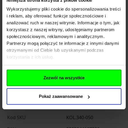
Wykorzystujemy pliki cookie do spersonalizowania treści
Stopy stali użyte do produkcji głowni noży Ruike
i reklam, aby oferować funkcje społecznościowe i
to:
analizować ruch w naszej witrynie. Informacje o tym, jak
*
stal 12C27
- szwedzka stal firmy Sandvik, bardzo
korzystasz z naszej witryny, udostępniamy partnerom
ceniona przez fanów survivalu, ulepszana od 40 lat
społecznościowym, reklamowym i analitycznym.
Partnerzy mogą połączyć te informacje z innymi danymi
*
stal 14C28N
- stal nierdzewna tej samej firmy,
otrzymanymi od Ciebie lub uzyskanymi podczas
jeden z najlepszych materiałów na rynku, w kategorii
korzystania z ich usług.
cena/jakość
Ruike P181-B to nóż taktyczny typu karambit,
Zezwól na wszystkie
Rozwiń opis
wyposażony w stałą głownię ze stali nierdzewnej
14C28N, rękojeść z laminatu G10, charakterystyczny
Dane techniczne
Pokaż zaawansowane
stalowy pierścień oraz polimerową pochewkę z
klipsem 360°.
Narzędzie do ciężkich zadań
Kod SKU
KOL.340-050
P181-B1 to nóż do zastosowań taktycznych,