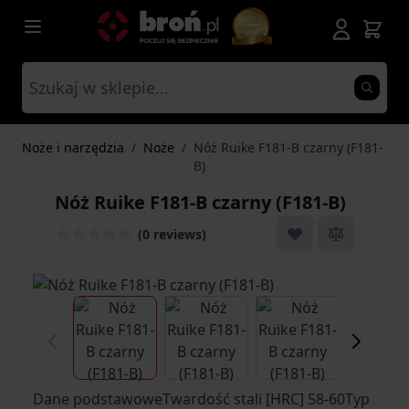
Przejdź do treści
Noże i narzędzia
/
Noże
/
Nóż Ruike F181-B czarny (F181-
B)
Nóż Ruike F181-B czarny (F181-B)
(0 reviews)
View larger image
View larger image
View larger ima
Vi
Dane podstawoweTwardość stali [HRC] 58-60Typ