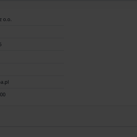
z o.o.
6
a.pl
 00