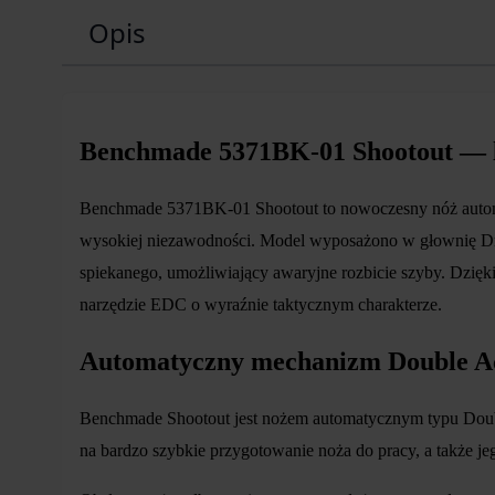
Opis
Benchmade 5371BK-01 Shootout — l
Benchmade 5371BK-01 Shootout to nowoczesny nóż automat
wysokiej niezawodności. Model wyposażono w głownię Drop
spiekanego, umożliwiający awaryjne rozbicie szyby. Dzięk
narzędzie EDC o wyraźnie taktycznym charakterze.
Automatyczny mechanizm Double A
Benchmade Shootout jest nożem automatycznym typu Doubl
na bardzo szybkie przygotowanie noża do pracy, a także j