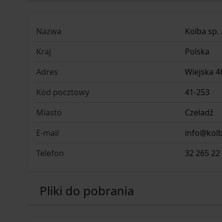
Profil głowni: Drop Point
Typ noża: automatyczny OTF
Nazwa
Kolba sp. 
Typ otwierania: suwak
Kraj
Polska
Materiał i wykończenie
Materiał rękojeści: tworzywo sztuczne / Grivory
Adres
Wiejska 4
Twardość stali: 63–65 HRC
Kod pocztowy
41-253
Typ stali: CPM-CruWear
Miasto
Czeladź
Rozwiązania konstrukcyjne
E-mail
info@kolb
Wspomaganie otwarcia: tak, automatyczne OTF
Telefon
32 265 22
Dane dodatkowe
Odporność na korozję: średnia
Typ szlifu: płaski
Pliki do pobrania
Przeznaczenie: EDC, taktyczne
Wymiary i waga