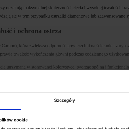
y oczekują maksymalnej skuteczności cięcia i wysokiej trwałości kraw
rawdzają się w tym przypadku ostrzałki diamentowe lub zaawansowane s
ość i ochrona ostrza
arbon), która zwiększa odporność powierzchni na ścieranie i zaryso
rawia trwałość wykończenia głowni podczas codziennego użytkowani
cią utrzymaną w stonowanej kolorystyce, tworząc spójną i funkcjonaln
ory
one za niską masę, wysoką sztywność oraz dobrą odporność na inten
Szczegóły
 zaledwie 78 g, co znacząco zwiększa komfort codziennego noszenia.
 poprawiają przyczepność oraz pewność chwytu. Precyzyjna obróbka i n
 plików cookie
onomii podczas pracy.
do spersonalizowania treści i reklam, aby oferować funkcje sp