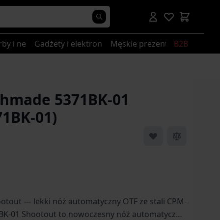
rby i nerki
Gadżety i elektronika
Męskie prezenty
B2B
chmade 5371BK-01
71BK-01)
tout — lekki nóż automatyczny OTF ze stali CPM-