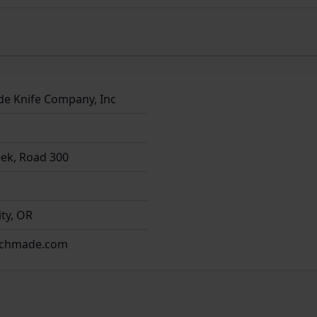
waka,
 ostrości,
e Knife Company, Inc
ek, Road 300
szenia,
,
ty, OR
nchmade.com