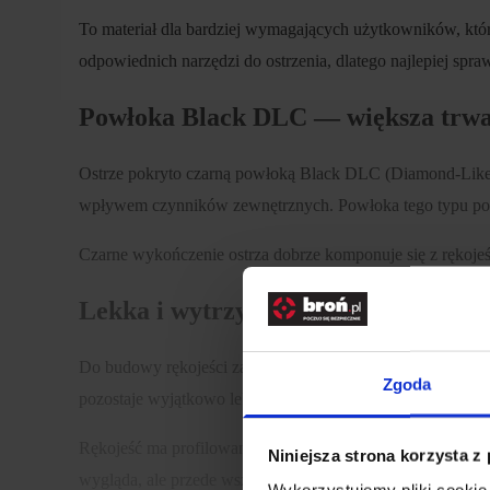
To materiał dla bardziej wymagających użytkowników, którz
odpowiednich narzędzi do ostrzenia, dlatego najlepiej sp
Powłoka Black DLC — większa trwał
Ostrze pokryto czarną powłoką Black DLC (Diamond-Like C
wpływem czynników zewnętrznych. Powłoka tego typu pop
Czarne wykończenie ostrza dobrze komponuje się z rękojeś
Lekka i wytrzymała rękojeść z Griv
Do budowy rękojeści zastosowano tworzywo Grivory, ceni
Zgoda
pozostaje wyjątkowo lekki i poręczny — masa noża wynosi
Rękojeść ma profilowany kształt i szorstką fakturę, które
Niniejsza strona korzysta z
wygląda, ale przede wszystkim oferuje wysoki poziom erg
Wykorzystujemy pliki cookie 