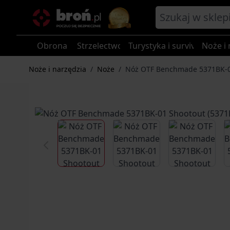
Przejdź do treści
Obrona
Strzelectwo
Turystyka i survival
Noże i 
Noże i narzędzia
/
Noże
/
Nóż OTF Benchmade 5371BK-01
View larger image
View larger image
View larg