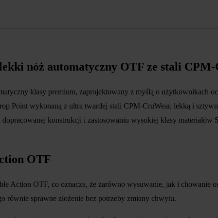
ekki nóż automatyczny OTF ze stali CPM
yczny klasy premium, zaprojektowany z myślą o użytkownikach ocze
 Point wykonaną z ultra twardej stali CPM-CruWear, lekką i sztywną
i dopracowanej konstrukcji i zastosowaniu wysokiej klasy materiałów
ction OTF
e Action OTF, co oznacza, że zarówno wysuwanie, jak i chowanie ost
ego równie sprawne złożenie bez potrzeby zmiany chwytu.