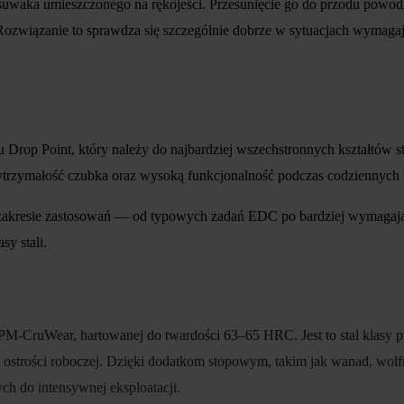
aka umieszczonego na rękojeści. Przesunięcie go do przodu powoduj
związanie to sprawdza się szczególnie dobrze w sytuacjach wymagają
 Drop Point, który należy do najbardziej wszechstronnych kształtów
trzymałość czubka oraz wysoką funkcjonalność podczas codziennych 
zakresie zastosowań — od typowych zadań EDC po bardziej wymagające
sy stali.
M-CruWear, hartowanej do twardości 63–65 HRC. Jest to stal klasy p
ostrości roboczej. Dzięki dodatkom stopowym, takim jak wanad, wol
h do intensywnej eksploatacji.