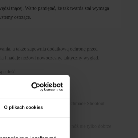
ędzi tnącej. Warto pamiętać, że tak twarda stal wymaga
ystemy ostrzące.
wania, a także zapewnia dodatkową ochronę przed
a i nadaje nożowi nowoczesny, taktyczny wygląd.
ą całość.
sywne użytkowanie. Dzięki temu Benchmade Shootout
O plikach cookies
owoczesne wzornictwo sprawiają, że nóż nie tylko dobrze
ołecznościowe i analizować