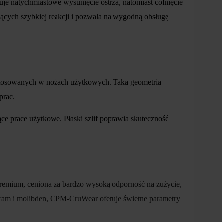
e natychmiastowe wysunięcie ostrza, natomiast cofnięcie
cych szybkiej reakcji i pozwala na wygodną obsługę
 stosowanych w nożach użytkowych. Taka geometria
prac.
 prace użytkowe. Płaski szlif poprawia skuteczność
remium, ceniona za bardzo wysoką odporność na zużycie,
fram i molibden, CPM-CruWear oferuje świetne parametry