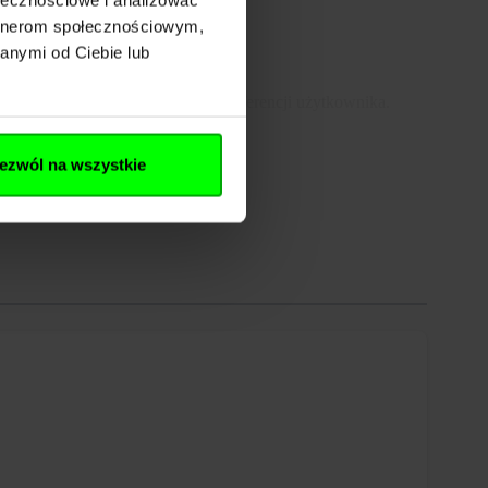
artnerom społecznościowym,
anymi od Ciebie lub
opasować sposób noszenia do preferencji użytkownika.
ezwól na wszystkie
ia szyb. To rozwiązanie zwiększa funkcjonalność noża i
go klasy premium. Połączenie mechanizmu Double Action
o szyb sprawia, że jest to model dopracowany pod względem
ją wysokiej jakości i skuteczności działania.