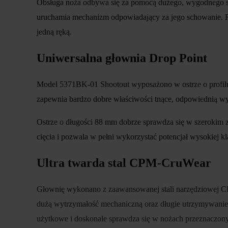
Obsługa noża odbywa się za pomocą dużego, wygodnego suw
uruchamia mechanizm odpowiadający za jego schowanie. Ro
jedną ręką.
Uniwersalna głownia Drop Point
Model 5371BK-01 Shootout wyposażono w ostrze o profilu
zapewnia bardzo dobre właściwości tnące, odpowiednią wy
Ostrze o długości 88 mm dobrze sprawdza się w szerokim 
cięcia i pozwala w pełni wykorzystać potencjał wysokiej kla
Ultra twarda stal CPM-CruWear
Głownię wykonano z zaawansowanej stali narzędziowej CP
dużą wytrzymałość mechaniczną oraz długie utrzymywanie 
użytkowe i doskonale sprawdza się w nożach przeznaczonyc