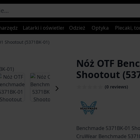
narzędzia
Latarki i oświetlenie
Odzież
Optyka
Plecaki, to
 Shootout (5371BK-01)
Nóż OTF Ben
Shootout (53
er image
View larger image
View larger image
View larger image
(0 reviews)
Benchmade 5371BK-01 Shoo
CruWear Benchmade 5371BK-01 Shootout to nowoczesny nóż automatyczny