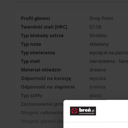
Profil głowni
Drop Point
Twardość stali [HRC]
57-58
Typ blokady ostrza
Virobloc
Typ noża
składany
Typ otwierania
wycięcie na pazn
Typ stali
nierdzewna - San
Materiał okładzin
drewno
Odporność na korozję
wysoka
Odporność na stępienie
średnia
Typ szlifu
płaski
Zastosowanie (przeznaczenie)
EDC, myślistwo, o
Długość całkowita [mm]
Długość głowni [mm]