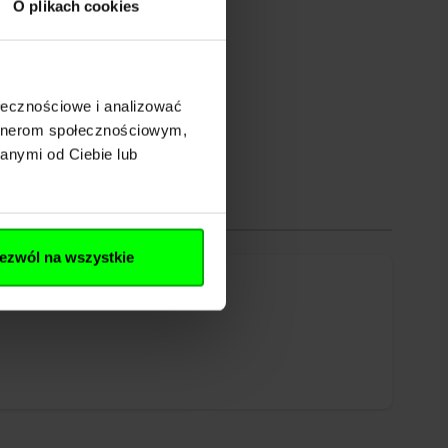
O plikach cookies
ołecznościowe i analizować
artnerom społecznościowym,
anymi od Ciebie lub
ezwól na wszystkie