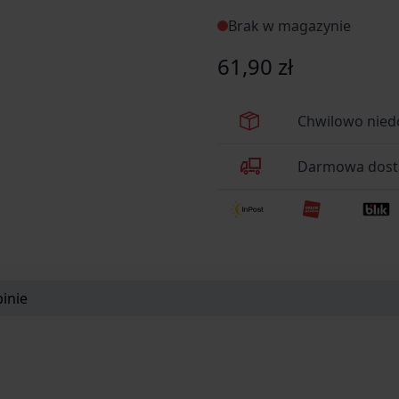
stalinierdzewna - Sandvi
Brak w magazynie
korozjęwysokaOdporność n
(przeznaczenie)EDC, myśli
61,90 zł
[mm]Długość głowni [mm]
miesiąceProducentOpinel, 
Chwilowo nied
Darmowa dosta
inie