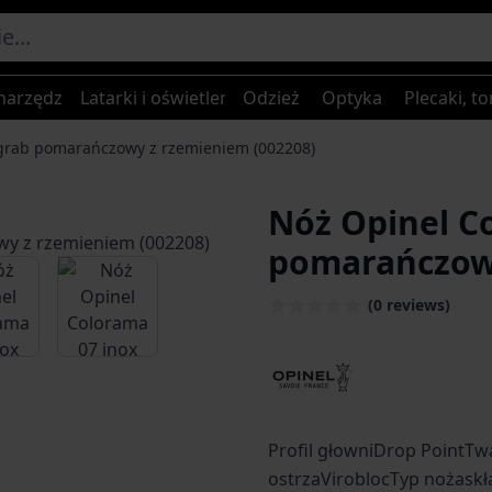
narzędzia
Latarki i oświetlenie
Odzież
Optyka
Plecaki, to
 grab pomarańczowy z rzemieniem (002208)
Nóż Opinel C
pomarańczowy
age
iew larger image
View larger image
(0 reviews)
Profil głowniDrop PointTw
ostrzaViroblocTyp nożaskł