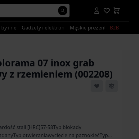
rby i nerki
Gadżety i elektronika
Męskie prezenty
B2B
olorama 07 inox grab
 z rzemieniem (002208)
ardość stali [HRC]57-58Typ blokady
adanyTyp otwieraniawycięcie na paznokiećTyp