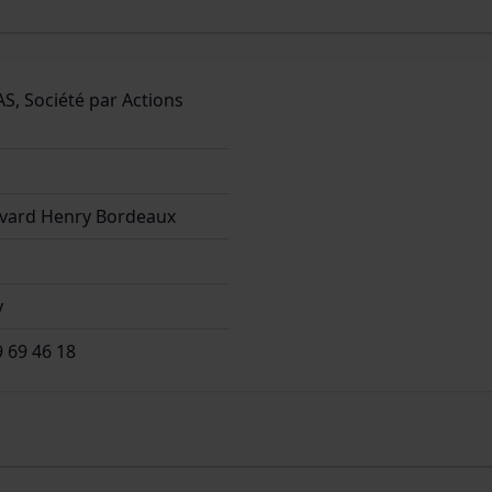
S, Société par Actions
evard Henry Bordeaux
y
9 69 46 18