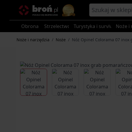
Przejdź do treści
Obrona
Strzelectwo
Turystyka i survival
Noże i 
Noże i narzędzia
/
Noże
/
Nóż Opinel Colorama 07 inox
View larger image
View larger image
View larger im
V