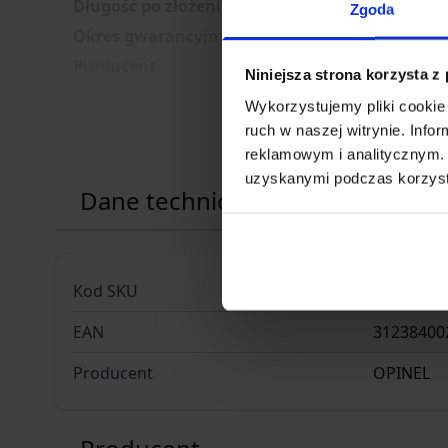
Długość po złożeniu [mm]
Zgoda
Okres gwarancyjny
24 miesiące
Producent
Opinel, Francja
Niniejsza strona korzysta z
Wykorzystujemy pliki cookie 
ruch w naszej witrynie. Inf
reklamowym i analitycznym. 
uzyskanymi podczas korzysta
Dane techniczne
Kod SKU
KOL.093-
EAN
31238400
Producent
OPINEL