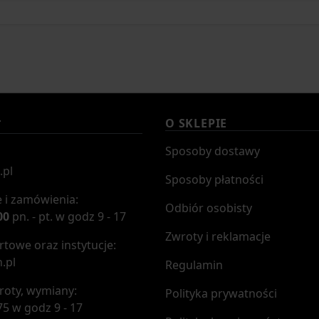
O SKLEPIE
T
Sposoby dostawy
.pl
Sposoby płatności
 i zamówienia:
Odbiór osobisty
00
pn. - pt. w godz 9 - 17
Zwroty i reklamacje
towe oraz instytucje:
.pl
Regulamin
roty, wymiany:
Polityka prywatności
75 w godz 9 - 17