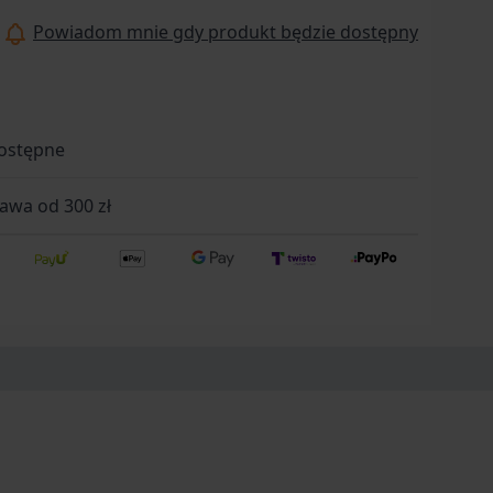
k 12C27Materiał okładzindrewnoOdporność na
Powiadom mnie gdy produkt będzie dostępny
a stępienieśredniaTyp szlifupłaskiZastosowanie
stwo, outdoor, turystyczneDługość całkowita
Długość po złożeniu [mm]Okres gwarancyjny24
Francja
ostępne
wa od 300 zł