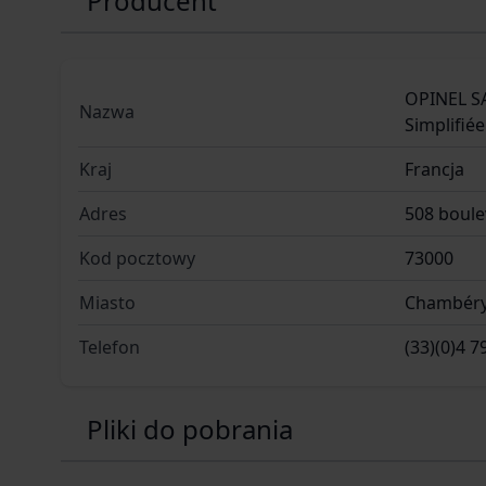
Producent
OPINEL SA
Nazwa
Simplifiée
Kraj
Francja
Adres
508 boul
Kod pocztowy
73000
Miasto
Chambér
Telefon
(33)(0)4 7
Pliki do pobrania