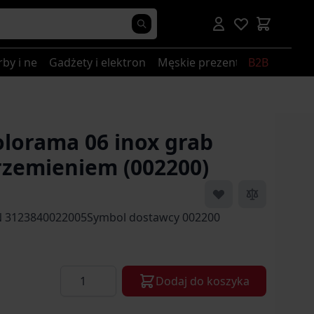
rby i nerki
Gadżety i elektronika
Męskie prezenty
B2B
olorama 06 inox grab
rzemieniem (002200)
N 3123840022005Symbol dostawcy 002200
Ilość
Dodaj do koszyka