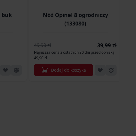
x buk
Nóż Opinel 8 ogrodniczy
(133080)
Cena promocyjna
39,99 zł
58,
49,90 zł
Najniższa cena z ostatnich 30 dni przed obniżką:
49,90 zł
Dodaj do koszyka