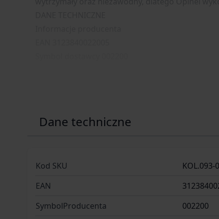
wytrzymały oraz niezawodny, dlatego Opinel wykor
DANE TECHNICZNE
Informacje producenta
EAN 3123840022005
Symbol dostawcy 002200
Dane techniczne
Kod SKU
KOL.093-
EAN
31238400
SymbolProducenta
002200