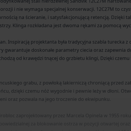
dyfikowanej stali nierdzewnej Sandvik 12C27M hartowanej
orozji i nie wymaga specjalnej konserwacji. 12C27M to czys
ornością na ścieranie, i satysfakcjonującą retencją. Dzięki
 ostrzy. Klinga rozkładana jest dwoma rękami za pomocą wyc
n. Inspiracją projektanta była tradycyjna szabla turecka z
ry gwarantuje doskonałe parametry ciecia oraz zapewnia d
echodzą od krawędzi tnącej do grzbietu klingi, Dzięki cze
uskiego grabu, z powłoką lakierniczą chroniącą przed zab
 końcu, dzięki czemu nóż wygodnie i pewnie leży w dłoni. O
zeni oraz pozwala na jego troczenie do ekwipunku.
robloc zaprojektowany przez Marcela Opinela w 1955 roku. 
dpowiedzialnej za blokowanie ostrza w pozycji otwartej oraz