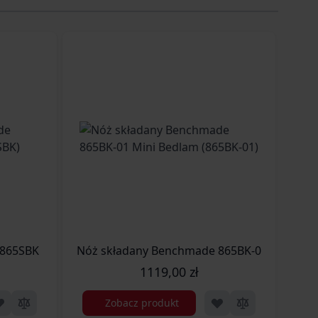
865SBK Mini Bedlam (865SBK)
Nóż składany Benchmade 865BK-01 Mini Bed
Nóż
1119,00 zł
Zobacz produkt