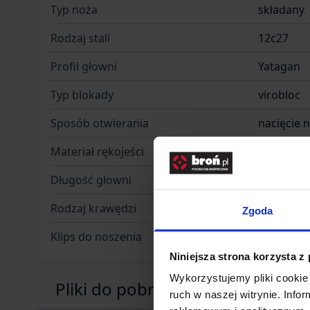
Typ noża
składany
Rodzaj stali
12c27
Profil głowni
Yatagan
Typ blokady
virobloc
Sposób otwierania
nacięcie 
Materiał rękojeści
drewno g
Długość głowni
73
Rodzaj krawędzi
gładka
Zgoda
Klips do noszenia
nie
Niniejsza strona korzysta z
Wykorzystujemy pliki cookie 
Pliki do pobrania
ruch w naszej witrynie. Inf