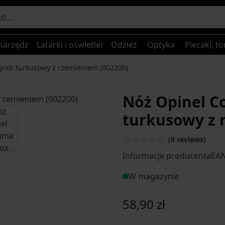
narzędzia
Latarki i oświetlenie
Odzież
Optyka
Plecaki, to
grab turkusowy z rzemieniem (002200)
Nóż Opinel C
age
iew larger image
turkusowy z 
(0 reviews)
Informacje producentaEA
W magazynie
58,90 zł