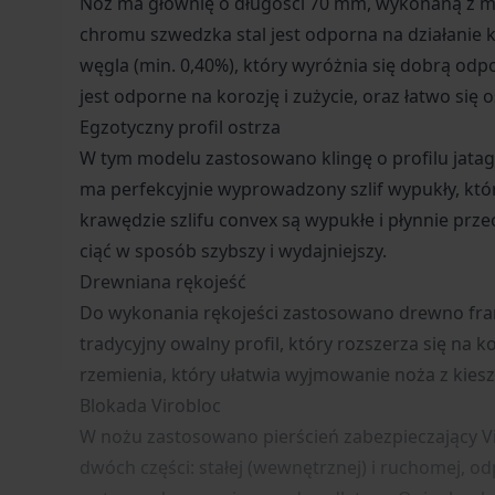
Nóż ma głownię o długości 70 mm, wykonaną z mo
chromu szwedzka stal jest odporna na działanie k
węgla (min. 0,40%), który wyróżnia się dobrą odp
jest odporne na korozję i zużycie, oraz łatwo się
Egzotyczny profil ostrza
W tym modelu zastosowano klingę o profilu jataga
ma perfekcyjnie wyprowadzony szlif wypukły, któ
krawędzie szlifu convex są wypukłe i płynnie prz
ciąć w sposób szybszy i wydajniejszy.
Drewniana rękojeść
Do wykonania rękojeści zastosowano drewno franc
tradycyjny owalny profil, który rozszerza się na
rzemienia, który ułatwia wyjmowanie noża z kies
Blokada Virobloc
W nożu zastosowano pierścień zabezpieczający Vi
dwóch części: stałej (wewnętrznej) i ruchomej, o