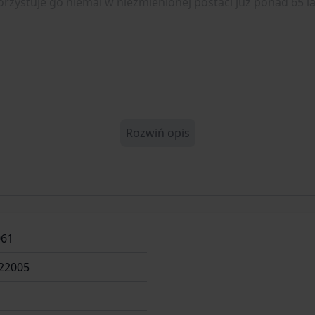
zystuje go niemal w niezmienionej postaci już ponad 65 la
Rozwiń opis
061
22005