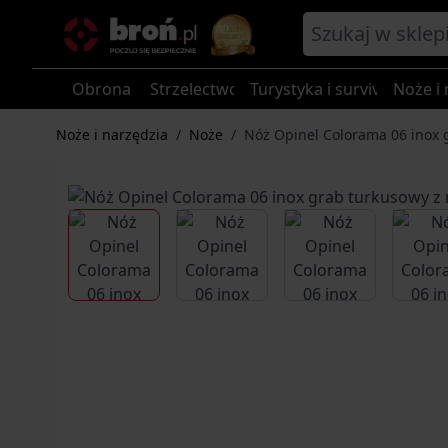
Przejdź do treści
Obrona
Strzelectwo
Turystyka i survival
Noże i 
Noże i narzędzia
/
Noże
/
Nóż Opinel Colorama 06 inox 
View larger image
View larger image
View larger im
V