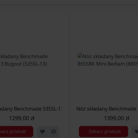
 (585BK-04)
adany Benchmade 535SL-13 Bugout (535SL-13)
Nóż składany Benchmade 
1299,00 zł
1399,00 zł
bacz produkt
Zobacz produkt