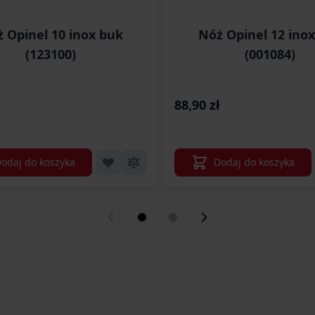
 Opinel 10 inox buk
Nóż Opinel 12 ino
(123100)
(001084)
88,90 zł
odaj do koszyka
Dodaj do koszyka