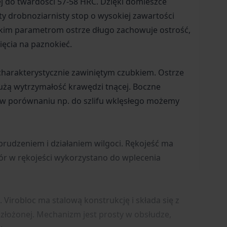
 do twardości 57-58 HRC. Dzięki domieszce
ty drobnoziarnisty stop o wysokiej zawartości
 takim parametrom ostrze długo zachowuje ostrość,
ięcia na paznokieć.
 charakterystycznie zawiniętym czubkiem. Ostrze
użą wytrzymałość krawędzi tnącej. Boczne
mu w porównaniu np. do szlifu wklęsłego możemy
rudzeniem i działaniem wilgoci. Rękojeść ma
twór w rękojeści wykorzystano do wplecenia
Virobloc ma stalową konstrukcję i składa się z
 złożonej. Mechanizm jest prosty w obsłudze,