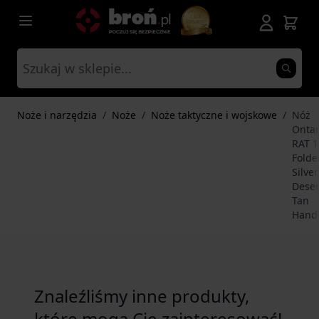
Przejdź do treści
Noże i narzędzia
/
Noże
/
Noże taktyczne i wojskowe
/
Nóż
Ontar
RAT 1
Folde
Silver
Deser
Tan
Hand
Znaleźliśmy inne produkty,
które mogą Cię zainteresować!