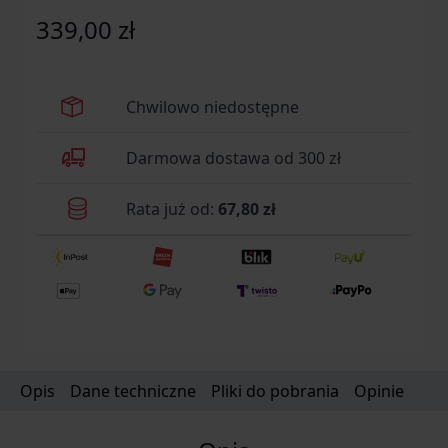
cm Długość złożonego noża: 12,7 cm Blokada:
339,00 zł
Liner Lock Rękojeść: Nylon Klips mocujący Otwór
na linkę
Chwilowo niedostępne
Darmowa dostawa od 300 zł
Rata już od:
67,80 zł
Opis
Dane techniczne
Pliki do pobrania
Opinie