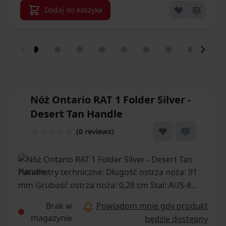
Dodaj do koszyka
Nóż Ontario RAT 1 Folder Silver -
Desert Tan Handle
(0 reviews)
Parametry techniczne: Długość ostrza noża: 91
mm Grubość ostrza noża: 0,28 cm Stal: AUS-8
Profil głowni: Drop Point Szlif: Płaski Twardość
Brak w
Powiadom mnie gdy produkt
stali: 57-59 HRC Wykończenie: Satin Rodzaj:
magazynie
będzie dostępny
Gładkie Waga: 142 g Długość całkowita noża: 21,9