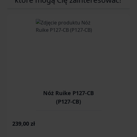
Navigating through the elements of the carousel is possib
Press to skip carousel
Press to go to carousel navigation
Nóż Ruike P127-CB
(P127-CB)
239,00 zł