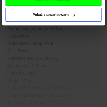
Parametry techniczne:
Pokaż zaawansowane
Długość ostrza noża: 91 mm
Grubość ostrza noża: 0,28 cm
Stal: AUS-8
Profil głowni: Drop Point
Szlif: Płaski
Twardość stali: 57-59 HRC
Wykończenie: Satin
Rodzaj: Gładkie
Waga: 142 g
Długość całkowita noża: 21,9 cm
Długość złożonego noża: 12,7 cm
Blokada: Liner Lock