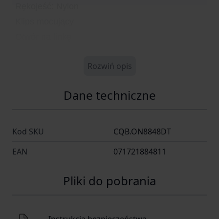
Rękojeść: Nylon
Klips mocujący
Otwór na linkę
Rozwiń opis
Dane techniczne
Kod SKU
CQB.ON8848DT
EAN
071721884811
Pliki do pobrania
Instrukcja bezpieczeństwa