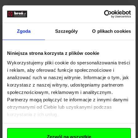
Zalety tego produktu;
Zgoda
Szczegóły
O plikach cookies
Wysokiej jakości wykonanie zapewnia trwałość i 
niezawodność.
Niniejsza strona korzysta z plików cookie
Dobry stosunek ceny do jakości.
Wykorzystujemy pliki cookie do spersonalizowania treści
Drop-point blade o płaskim szlifie, wykonany ze 
i reklam, aby oferować funkcje społecznościowe i
stali nierdzewnej AUS-8.
analizować ruch w naszej witrynie. Informacje o tym, jak
korzystasz z naszej witryny, udostępniamy partnerom
Obustronny kołek umożliwiający otwarcie noża 
społecznościowym, reklamowym i analitycznym.
jedną ręką.
Partnerzy mogą połączyć te informacje z innymi danymi
Blokada typu liner-lock zapewnia 
otrzymanymi od Ciebie lub uzyskanymi podczas
korzystania z ich usług.
bezpieczeństwo.
Metalowy klips z możliwością montażu w 4 
różnych pozycjach.
Zezwól na wszystkie