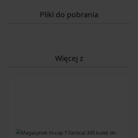
Ultrakompaktowa konstrukcja —
Pliki do pobrania
maksymalna mobilność
Kizer Evenki 1 został zaprojektowany jako nóż, który można
mieć zawsze przy sobie. Masa wynosząca jedynie
56 g
Więcej z
sprawia, że model ten praktycznie nie obciąża wyposażenia —
niezależnie od tego, czy trafia do plecaka, kieszeni czy zestawu
survivalowego.
To idealne rozwiązanie dla osób preferujących lekki,
minimalistyczny sprzęt outdoorowy bez kompromisów w
zakresie funkcjonalności.
Rękojeść G10 — pewność chwytu w