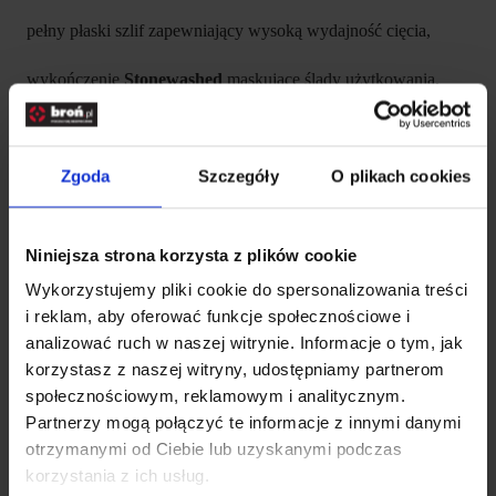
pełny płaski szlif zapewniający wysoką wydajność cięcia,
wykończenie
Stonewashed
maskujące ślady użytkowania,
lekka konstrukcja stałej klingi typu full utility,
Zgoda
Szczegóły
O plikach cookies
ergonomiczna rękojeść z antypoślizgowego G10,
kontrastowa kolorystyka poprawiająca widoczność w terenie,
Niniejsza strona korzysta z plików cookie
ultraniska masa idealna do minimalistycznego ekwipunku,
Wykorzystujemy pliki cookie do spersonalizowania treści
i reklam, aby oferować funkcje społecznościowe i
dopasowana pochwa Kydex w zestawie.
analizować ruch w naszej witrynie. Informacje o tym, jak
korzystasz z naszej witryny, udostępniamy partnerom
Ostrze AEB-L — precyzja cięcia w
społecznościowym, reklamowym i analitycznym.
Partnerzy mogą połączyć te informacje z innymi danymi
kompaktowym wydaniu
otrzymanymi od Ciebie lub uzyskanymi podczas
korzystania z ich usług.