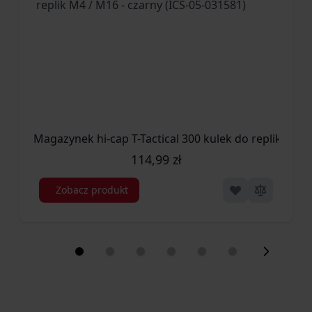
każdych warunkach
Dwukolorowa rękojeść wykonana z laminatu
G10
łączy
wysoką odporność mechaniczną z doskonałą przyczepnością.
Materiał pozostaje stabilny niezależnie od wilgoci, temperatury
czy zabrudzeń, zapewniając pewny chwyt nawet podczas
pracy w deszczu lub błocie.
Magazynek hi-cap T-Tactical 300 kulek do replik M4 /
Ergonomiczne profilowanie poprawia kontrolę nad nożem,
114,99 zł
natomiast kontrastowe barwy zwiększają jego widoczność w
Zobacz produkt
naturalnym środowisku, minimalizując ryzyko zgubienia
narzędzia w terenie. Zintegrowany jelec dodatkowo podnosi
poziom bezpieczeństwa podczas pracy.
Bezpieczne przenoszenie — pochwa