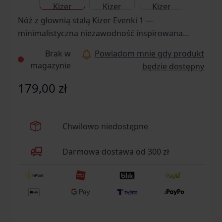
Nóż z głownią stałą Kizer Evenki 1 —
minimalistyczna niezawodność inspirowana
tradycją północy Kizer Evenki 1 to najmniejszy
Brak w
Powiadom mnie gdy produkt
przedstawiciel serii inspirowanej kulturą
magazynie
będzie dostępny
syberyjskiego ludu Evenki — społeczności, dla
której nóż był podstawowym narzędziem
179,00 zł
przetrwania. Zaprojektowany przez Azo, model
ten łączy nowoczesną technologię produkcji z
filozofią prostoty, funkcjonalności i absolutnej
Chwilowo niedostępne
niezawodności.
Darmowa dostawa od 300 zł