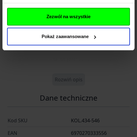
Klinga o długości
76 mm
została wykonana ze szwedzkiej stali
nierdzewnej
AEB-L
, znanej z bardzo drobnej struktury ziaren
Zezwól na wszystkie
oraz wysokiej odporności na mikrouszkodzenia krawędzi
tnącej. Materiał ten umożliwia uzyskanie wyjątkowo ostrego
Pokaż zaawansowane
ostrza przy zachowaniu dobrej udarności i łatwości
ponownego ostrzenia — nawet w warunkach terenowych.
Hartowanie w zakresie
58–60 HRC
zapewnia optymalny
balans pomiędzy trwałością a praktycznością użytkowania.
Profil
Drop Point
zwiększa kontrolę nad cięciem i sprawia, że
Rozwiń opis
nóż doskonale radzi sobie zarówno z precyzyjnymi pracami,
jak i typowymi zadaniami obozowymi.
Dane techniczne
Wykończenie
Stonewashed
nadaje ostrzu surowy, użytkowy
charakter oraz skutecznie ogranicza widoczność rys i śladów
Kod SKU
KOL.434-546
eksploatacji.
EAN
6970270333556