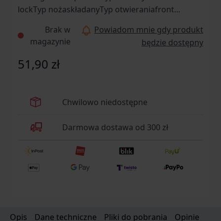
lockTyp nożaskładanyTyp otwieraniafront
flipperTyp stalinierdzewna - 440JelecbrakKlips do
Brak w
Powiadom mnie gdy produkt
noszeniabrakMateriał okładzinmetal - stal,
magazynie
będzie dostępny
tworzywo sztuczneMateriał
pochewkicorduraPochewkajestWspomaganie
51,90 zł
otwarciabrakZastosowanie
(przeznaczenie)uniwersalneDługość całkowita
[mm]Długość ostrza [mm]Okres gwarancyjny24
Chwilowo niedostępne
miesiąceProducentKandar, Chiny
Darmowa dostawa od 300 zł
Opis
Dane techniczne
Pliki do pobrania
Opinie