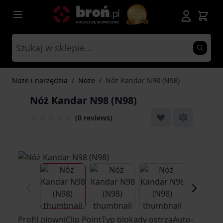
Przejdź do treści
Noże i narzędzia
/
Noże
/
Nóż Kandar N98 (N98)
Nóż Kandar N98 (N98)
(0 reviews)
View larger image
View larger image
View larger ima
Vi
Profil głowniClip PointTyp blokady ostrzaAuto-