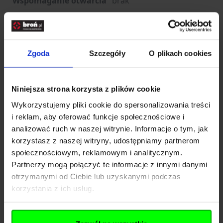
Wspomaganie otwarcia
brak
Zastosowanie
uniwersalne
(przeznaczenie)
Długość całkowita [mm]
Zgoda
Szczegóły
O plikach cookies
Długość ostrza [mm]
Okres gwarancyjny
24 miesiące
Producent
Kandar, Chiny
Niniejsza strona korzysta z plików cookie
Wykorzystujemy pliki cookie do spersonalizowania treści
i reklam, aby oferować funkcje społecznościowe i
Rozwiń opis
analizować ruch w naszej witrynie. Informacje o tym, jak
korzystasz z naszej witryny, udostępniamy partnerom
Dane techniczne
społecznościowym, reklamowym i analitycznym.
Partnerzy mogą połączyć te informacje z innymi danymi
otrzymanymi od Ciebie lub uzyskanymi podczas
Kod SKU
KOL.275-043
korzystania z ich usług.
Pliki do pobrania