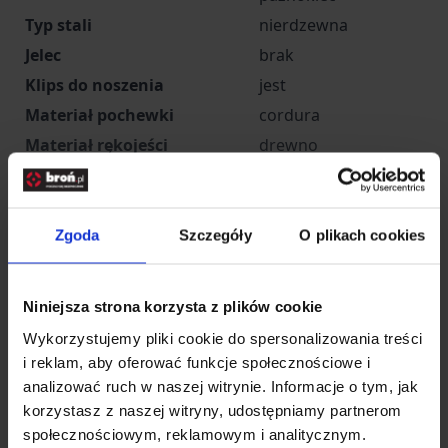
Typ stali
nierdzewna
Jelec
brak
Klips do noszenia
jest
Materiał pochewki
cordura
Materiał rękojeści
drewno
Pochewka
jest
Wspomaganie otwarcia
brak
Zastosowanie
Zgoda
Szczegóły
O plikach cookies
grzybobranie
(przeznaczenie)
Długość całkowita [mm]
Niniejsza strona korzysta z plików cookie
Długość ostrza [mm]
Wykorzystujemy pliki cookie do spersonalizowania treści
Długość po złożeniu [mm]
i reklam, aby oferować funkcje społecznościowe i
Producent
Joker, Hiszpania
analizować ruch w naszej witrynie. Informacje o tym, jak
korzystasz z naszej witryny, udostępniamy partnerom
społecznościowym, reklamowym i analitycznym.
Rozwiń opis