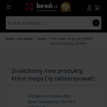
Przejdź do treści
Noże i narzędzia
/
Noże
/
Nóż Joker na grzyby JKR90
wielofunkcyjny (JKR90)
Znaleźliśmy inne produkty,
które mogą Cię zainteresować!
Navigating through the elements of the carousel is possib
Press to skip carousel