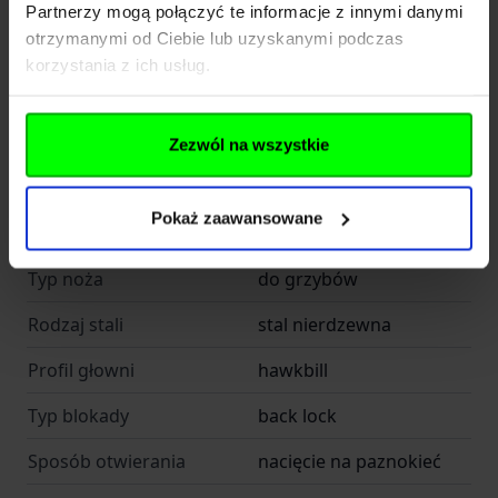
Partnerzy mogą połączyć te informacje z innymi danymi
otrzymanymi od Ciebie lub uzyskanymi podczas
Dane techniczne
korzystania z ich usług.
Kod SKU
KOL.060-086
Zezwól na wszystkie
EAN
8436023209045
Pokaż zaawansowane
SymbolProducenta
JKR90
Typ noża
do grzybów
Rodzaj stali
stal nierdzewna
Profil głowni
hawkbill
Typ blokady
back lock
Sposób otwierania
nacięcie na paznokieć