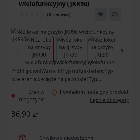
wielofunkcyjny (JKR90)
(0 reviews)
View larger image
View larger image
View larger ima
Vi
Profil głowniWarncliffTyp nożaskładanyTyp
otwieraniawycięcie na paznokiećTyp
stalinierdzewnaJelecbrakKlips do
Brak w
Powiadom mnie gdy produkt
noszeniajestMateriał pochewkicorduraMateriał
magazynie
będzie dostępny
rękojeścidrewnoPochewkajestWspomaganie
otwarciabrakZastosowanie
36,90 zł
(przeznaczenie)grzybobranieDługość całkowita
[mm]Długość ostrza [mm]Długość po złożeniu
[mm]ProducentJoker, Hiszpania
Chwilowo niedostępne