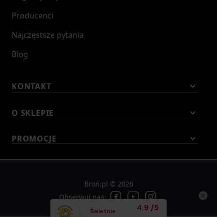
Informacje producenta;
Producenci
Producent Benchmade, USA
Symbol dostawcy 940
Najczęstsze pytania
Blog
KONTAKT
O SKLEPIE
PROMOCJE
Broń.pl © 2026
Obserwuj nas:
Średnia ocena klient
4.9
/
5
Świetnie