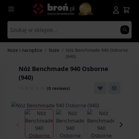
Przejdź do treści
Noże i narzędzia
/
Noże
/
Nóż Benchmade 940 Osborne
(940)
Nóż Benchmade 940 Osborne
(940)
(0 reviews)
View larger image
View larger image
View larger ima
Vi