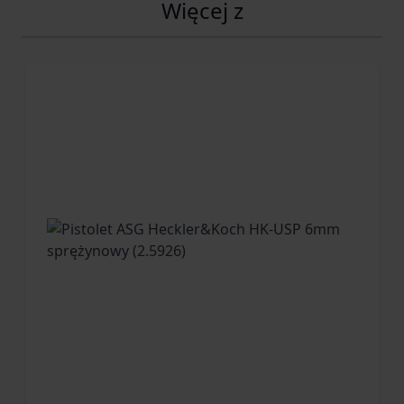
Dyskretne przenoszenie noża w kieszeni
Więcej z
umożliwia standardowy osadzony klips z
możliwością montażu po obu stronach rękojeści.
DANE TECHNICZNE
Dane podstawowe;
Profil głowni; Reverse Tanto
Twardość stali [HRC] 58-60
Typ blokady ostrza AXIS® Lock
Typ noża; składany
Typ otwierania; kołek pod kciuk
Typ stali nierdzewna - S30V
Dane dodatkowe;
Klips do noszenia; jest
Materiał okładzin metal - aluminium anodyzowane