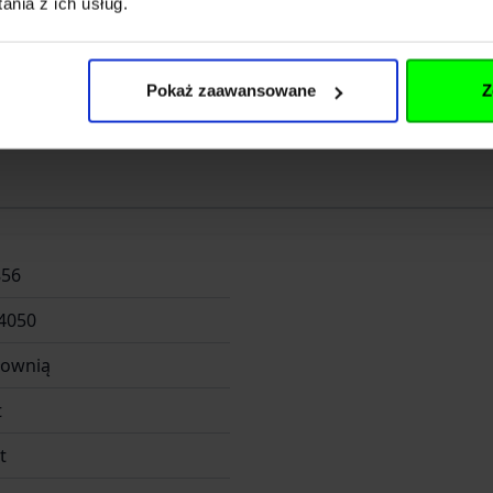
nia z ich usług.
ryskowo z trwałego tworzywa, odpornego na:
Pokaż zaawansowane
Z
Rozwiń opis
856
ygodne mocowanie do pasa, plecaka lub oporządzenia.
4050
głownią
t
t