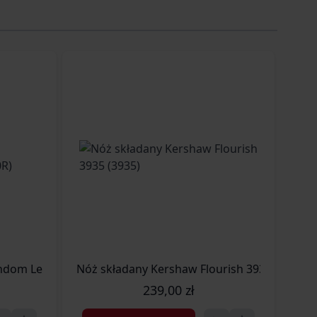
ndom Leek 1660R (1660R)
Nóż składany Kershaw Flourish 3935 (3935)
Nóż
239,00 zł