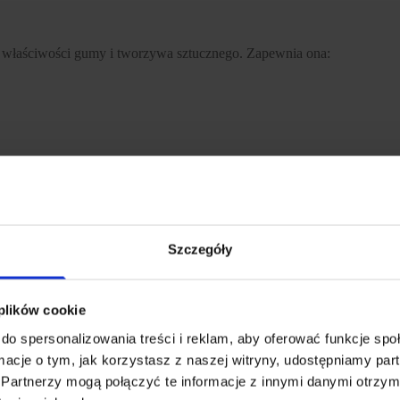
zy właściwości gumy i tworzywa sztucznego. Zapewnia ona:
e operowanie nożem w każdych warunkach.
Szczegóły
ord
, który pozwala zabezpieczyć nóż przed zgubieniem – szczególnie 
 plików cookie
do spersonalizowania treści i reklam, aby oferować funkcje sp
wygodnym w przenoszeniu. Kompaktowe rozmiary sprawiają, że bez pro
ormacje o tym, jak korzystasz z naszej witryny, udostępniamy p
Partnerzy mogą połączyć te informacje z innymi danymi otrzym