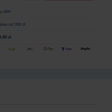
font-weight:bold;font-style:normal;}
;text-indent:0pt;margin:0pt 0pt 0pt 0pt}
gu 48H
;background-color:transparent;font-
ont-size:13.5pt;font-weight:bold;font-
wa od 300 zł
ckground-color:transparent;font-family:Arial;font-
9,80 zł
ormal} Benchmade 18050S Intersect
m ząbkowanym do pracy w wodzie Benchmade
esny, minimalistyczny nóż o stałej klingze,
e do pracy w środowisku wilgotnym i wodnym.
ję z wysoką odpornością na korozję oraz
czekują zarówno użytkownicy EDC, jak i miłośnicy
.