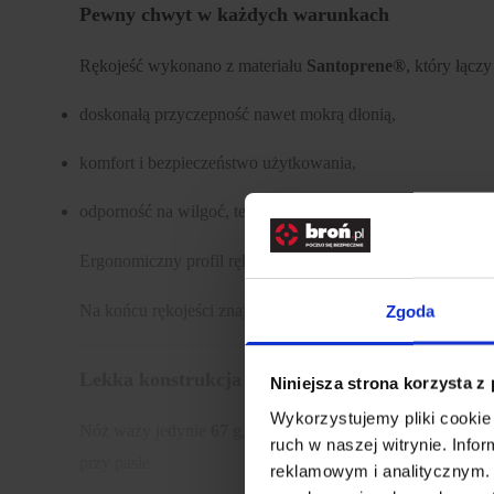
Pewny chwyt w każdych warunkach
Rękojeść wykonano z materiału
Santoprene®
, który łąc
doskonałą przyczepność nawet mokrą dłonią,
komfort i bezpieczeństwo użytkowania,
odporność na wilgoć, temperaturę i zabrudzenia.
Ergonomiczny profil rękojeści umożliwia stabilne i pewn
Na końcu rękojeści znajduje się
otwór na linkę lub parac
Zgoda
Lekka konstrukcja i mobilność
Niniejsza strona korzysta z
Wykorzystujemy pliki cookie 
Nóż waży jedynie
67 g
, co czyni go wyjątkowo lekkim i 
ruch w naszej witrynie. Inf
przy pasie.
reklamowym i analitycznym. 