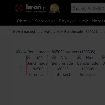
Przejdź do treści
Obrona
Strzelectwo
Turystyka i survival
Noże i 
Noże i narzędzia
/
Noże
/
Nóż Benchmade 18050S Inters
View larger image
View larger image
View larg