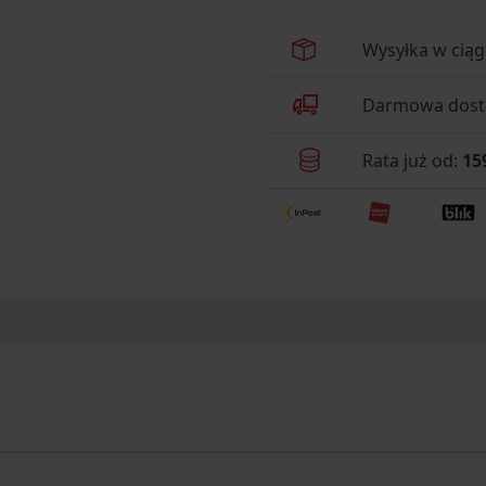
New Roman';font-size:12pt;
.cs9B897243{text-align:left
Wysyłka w cią
.csD63B47B8{color:#000000
family:'Times New Roman';f
Darmowa dosta
style:normal;} .cs790403FA{text-align:left;margin:12pt 0pt 12pt 0pt;list-style-
type:disc;color:#000000;ba
Rata już od:
15
size:12pt;font-weight:normal;font-style:n
– ultralekki nóż EDC z ostrze
18050S Intersect to nowocz
zaprojektowany specjalni
Łączy ultralekką konstrukc
funkcjonalnością, której o
aktywności outdoorowych