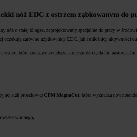
alekki nóż EDC z ostrzem ząbkowanym do p
y nóż o stałej klingze, zaprojektowany specjalnie do pracy w środow
órej oczekują zarówno użytkownicy EDC, jak i miłośnicy aktywności o
strze, które znacząco zwiększa skuteczność cięcia lin, pasów, taśm 
yjnej stali proszkowej
CPM MagnaCut
, która wyznacza nowe stand
odowiska wodnego,