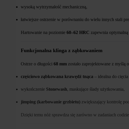
wysoką wytrzymałość mechaniczną,
łatwiejsze ostrzenie w porównaniu do wielu innych stali p
Hartowanie na poziomie
60–62 HRC
zapewnia optymalną 
Funkcjonalna klinga z ząbkowaniem
Ostrze o długości
68 mm
zostało zaprojektowane z myślą o 
częściowo ząbkowana krawędź tnąca
– idealna do cięcia
wykończenie
Stonewash
, maskujące ślady użytkowania,
jimping (karbowanie grzbietu)
zwiększający kontrolę pod
Dzięki temu nóż sprawdza się zarówno w zadaniach codzien