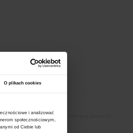
O plikach cookies
przydatny podczas pracy na wodzie.
ołecznościowe i analizować
blemu zmieści się w ekwipunku turystycznym, plecaku lub
artnerom społecznościowym,
anymi od Ciebie lub