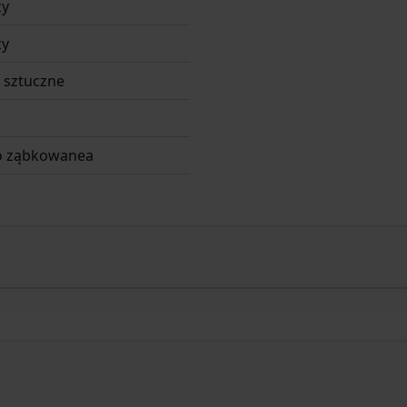
zy
zy
 sztuczne
o ząbkowanea
,