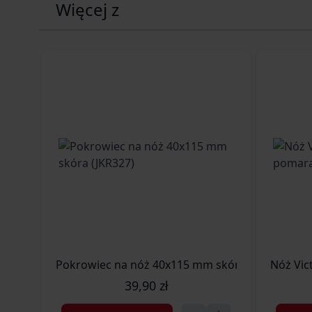
Więcej z
rękojeść Santoprene® o właściwościach antypoślizgowych
otwór na linkę / paracord,
ultralekka konstrukcja (67 g),
wytrzymała pochewka w zestawie.
Dane techniczne
Dane podstawowe:
Typ noża: stała klinga
Profil głowni: Drop Point
Pokrowiec na nóż 40x115 mm skóra (JKR327)
Nóż Vic
39,90 zł
Materiał i wykonanie: