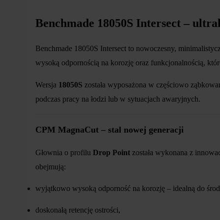
Benchmade 18050S Intersect – ultr
Benchmade 18050S Intersect to nowoczesny, minimalistyczn
wysoką odpornością na korozję oraz funkcjonalnością, kt
Wersja
18050S
została wyposażona w częściowo ząbkowane o
podczas pracy na łodzi lub w sytuacjach awaryjnych.
CPM MagnaCut – stal nowej generacji
Głownia o profilu
Drop Point
została wykonana z innowac
obejmują:
wyjątkowo wysoką odporność na korozję – idealną do śr
doskonałą retencję ostrości,