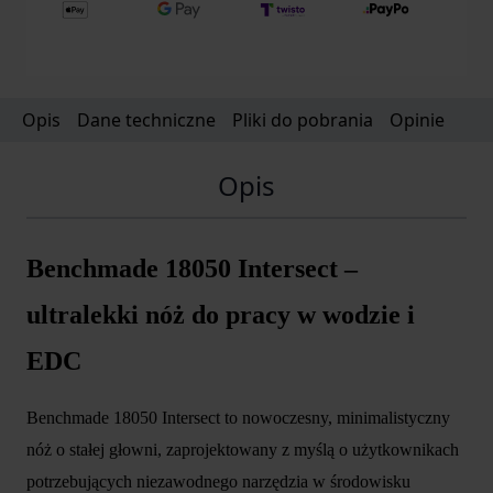
color:transparent;font-family:'Times New
Roman';font-size:12pt;font-weight:bold;font-
style:normal;} .cs47E7500D{text-
align:left;margin:12pt 0pt 12pt 0pt;list-style-
Opis
Dane techniczne
Pliki do pobrania
Opinie
type:disc;color:#000000;background-
color:transparent;font-family:Arial;font-
Opis
size:12pt;font-weight:normal;font-style:normal}
Benchmade 18050 Intersect – ultralekki nóż do
pracy w wodzie i EDC Benchmade 18050 Intersect
Benchmade 18050 Intersect –
to nowoczesny, minimalistyczny nóż o stałej
głowni, zaprojektowany z myślą o użytkownikach
ultralekki nóż do pracy w wodzie i
potrzebujących niezawodnego narzędzia w
środowisku wilgotnym.
EDC
Benchmade 18050 Intersect to nowoczesny, minimalistyczny
nóż o stałej głowni, zaprojektowany z myślą o użytkownikach
potrzebujących niezawodnego narzędzia w środowisku