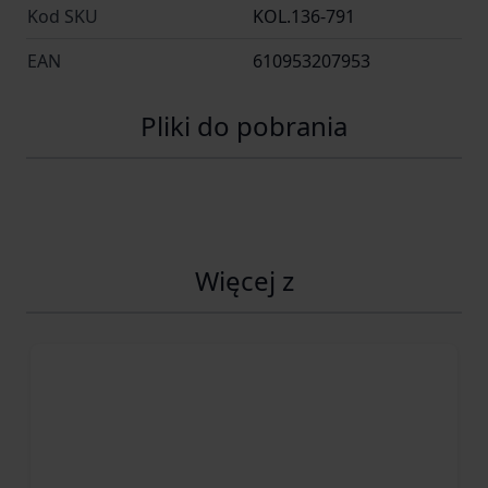
Kod SKU
KOL.136-791
Pewny chwyt w każdych warunkach
EAN
610953207953
Rękojeść wykonana z materiału
Santoprene
zapewnia
maksymalną przyczepność nawet w trudnych warunkach. Jej
Pliki do pobrania
najważniejsze zalety to:
antypoślizgowa, gumowa faktura,
komfort użytkowania mokrą lub zabrudzoną dłonią,
Więcej z
odporność na działanie wilgoci i zmiennych temperatur.
Ergonomiczny kształt rękojeści gwarantuje stabilny chwyt i
bezpieczeństwo pracy.
Na końcu rękojeści znajduje się
otwór na linkę lub paracord
,
który pozwala zabezpieczyć nóż przed zgubieniem –
szczególnie przydatne podczas pracy na wodzie.