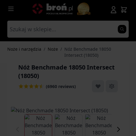
Przejdź do treści
Noże i narzędzia
/
Noże
/
Nóż Benchmade 18050
Intersect (18050)
Nóż Benchmade 18050 Intersect
(18050)
(6960 reviews)
View larger image
View larger image
View larger ima
Vi