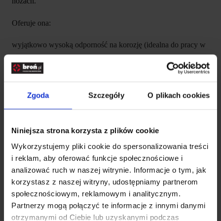
nożach.
Oferuje ona:
wyjątkowo wysoką odporność na korozję (idealna do pracy w
wodzie),
znakomitą retencję ostrości,
Zgoda
Szczegóły
O plikach cookies
wysoką wytrzymałość mechaniczną,
łatwiejsze ostrzenie niż w przypadku wielu stali premium.
Niniejsza strona korzysta z plików cookie
Wykorzystujemy pliki cookie do spersonalizowania treści
Twardość na poziomie
60–62 HRC
zapewnia doskonały
i reklam, aby oferować funkcje społecznościowe i
balans pomiędzy trwałością ostrza a jego funkcjonalnością w
analizować ruch w naszej witrynie. Informacje o tym, jak
codziennym użytkowaniu.
korzystasz z naszej witryny, udostępniamy partnerom
społecznościowym, reklamowym i analitycznym.
Funkcjonalna i wytrzymała klinga
Partnerzy mogą połączyć te informacje z innymi danymi
otrzymanymi od Ciebie lub uzyskanymi podczas