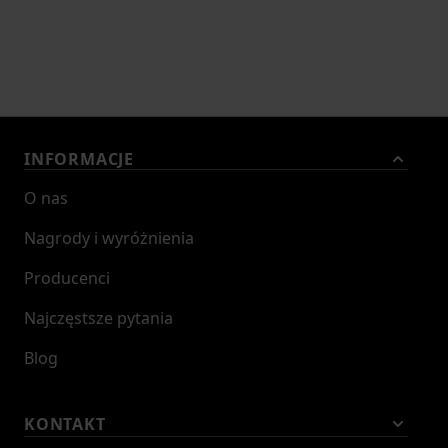
możliwością wygodnego montażu do pasa, plecaka lub
oporządzenia.
Zastosowanie
INFORMACJE
Benchmade 18050 Intersect to wszechstronny nóż, który
O nas
doskonale sprawdzi się w:
Nagrody i wyróżnienia
wędkarstwie i sportach wodnych,
Producenci
żeglarstwie i pracy na łodzi,
Najczęstsze pytania
outdoorze i turystyce,
Blog
codziennym użytkowaniu (EDC).
KONTAKT