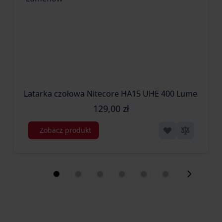
zapewnia stabilne i bezpieczne osadzenie,
wyposażona jest w
mechanizm blokujący zwalniany
kciukiem
, zapobiegający przypadkowemu wysunięciu noża.
Zastosowanie
Latarka czołowa Nitecore HA15 UHE 400 Lumenów
Benchmade 18040S Undercurrent to idealny wybór dla:
129,00 zł
wędkarzy i żeglarzy,
Zobacz produkt
użytkowników pracujących na łodziach i jachtach,
ratowników i osób działających w środowisku wodnym,
miłośników outdooru w trudnych warunkach.
Najważniejsze cechy produktu