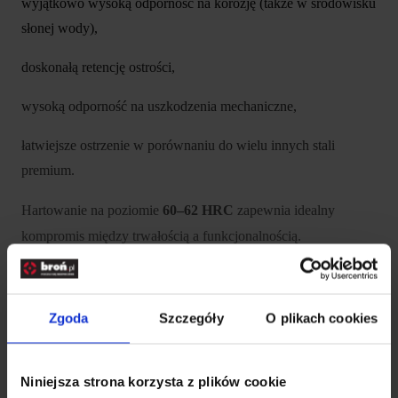
wyjątkowo wysoką odporność na korozję (także w środowisku
słonej wody),
doskonałą retencję ostrości,
wysoką odporność na uszkodzenia mechaniczne,
łatwiejsze ostrzenie w porównaniu do wielu innych stali
premium.
Hartowanie na poziomie
60–62 HRC
zapewnia idealny
kompromis między trwałością a funkcjonalnością.
Klinga Sheepsfoot – bezpieczeństwo i kontrola
Zgoda
Szczegóły
O plikach cookies
Głownia o długości
110 mm
została wykonana w profilu
Sheepsfoot
, który:
Niniejsza strona korzysta z plików cookie
minimalizuje ryzyko przypadkowego przebicia,