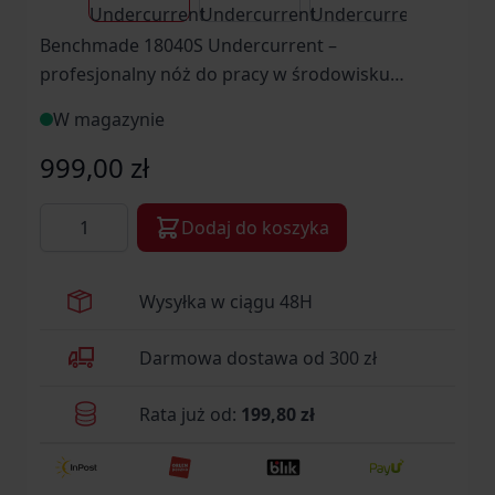
Benchmade 18040S Undercurrent –
profesjonalny nóż do pracy w środowisku
wodnym Benchmade 18040S Undercurrent to
W magazynie
specjalistyczny nóż o stałej klingze,
zaprojektowany z myślą o pracy w wymagających
999,00 zł
warunkach wodnych.
Ilość
Dodaj do koszyka
Wysyłka w ciągu 48H
Darmowa dostawa od 300 zł
Rata już od:
199,80 zł