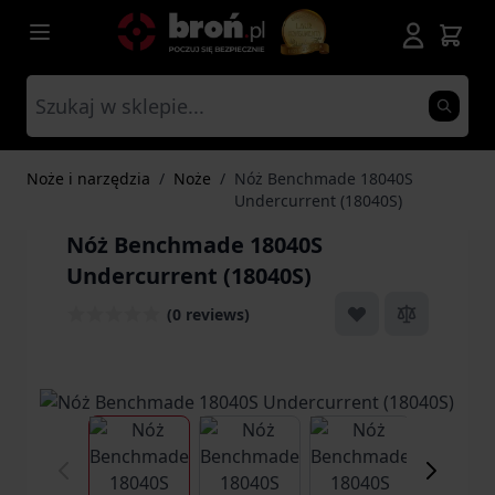
Przejdź do treści
Noże i narzędzia
/
Noże
/
Nóż Benchmade 18040S
Undercurrent (18040S)
Nóż Benchmade 18040S
Undercurrent (18040S)
(0 reviews)
View larger image
View larger image
View larger ima
Vi