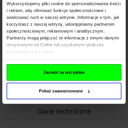
Wykorzystujemy pliki cookie do spersonalizowania treści
i reklam, aby oferować funkcje społecznościowe i
zapewnia pełną kontrolę nad ostrzem,
analizować ruch w naszej witrynie. Informacje o tym, jak
korzystasz z naszej witryny, udostępniamy partnerom
doskonale sprawdza się przy cięciu lin, sieci i materiałów
społecznościowym, reklamowym i analitycznym.
syntetycznych.
Partnerzy mogą połączyć te informacje z innymi danymi
otrzymanymi od Ciebie lub uzyskanymi podczas
Częściowo ząbkowana krawędź tnąca:
korzystania z ich usług.
znacząco ułatwia przecinanie mokrych i śliskich materiałów,
zwiększa skuteczność w sytuacjach awaryjnych,
Zezwól na wszystkie
sprawdza się przy pracy z linami, żyłkami i pasami.
Pokaż zaawansowane
Rozwiń opis
Wykończenie
Stonewash
maskuje ślady użytkowania i
zwiększa odporność powierzchni ostrza.
Dane techniczne
Pełna kontrola i bezpieczeństwo użytkowania