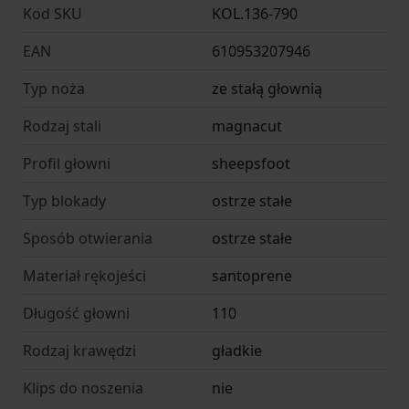
Kod SKU
KOL.136-790
Nóż wyposażono w:
EAN
610953207946
jimping (karbowanie grzbietu)
– poprawiający kontrolę przy
Typ noża
ze stałą głownią
precyzyjnych cięciach,
Rodzaj stali
magnacut
wyraźny jelec
– chroniący dłoń przed zsunięciem się na
ostrze.
Profil głowni
sheepsfoot
To szczególnie istotne podczas pracy w mokrym środowisku,
Typ blokady
ostrze stałe
gdzie bezpieczeństwo ma kluczowe znaczenie.
Sposób otwierania
ostrze stałe
Materiał rękojeści
santoprene
Rękojeść Santoprene – pewny chwyt nawet w
wodzie
Długość głowni
110
Rodzaj krawędzi
gładkie
Ergonomiczna rękojeść została wykonana z materiału
Santoprene
, który łączy właściwości gumy i tworzywa
Klips do noszenia
nie
sztucznego. Zapewnia: