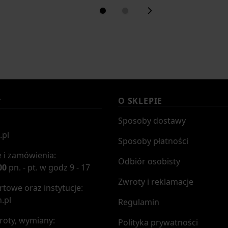
O SKLEPIE
T
Sposoby dostawy
.pl
Sposoby płatności
 i zamówienia:
Odbiór osobisty
00
pn. - pt. w godz 9 - 17
Zwroty i reklamacje
towe oraz instytucje:
.pl
Regulamin
roty, wymiany:
Polityka prywatności