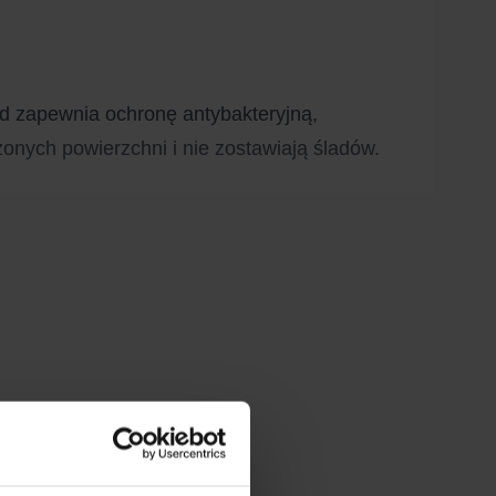
ład zapewnia ochronę antybakteryjną,
zonych powierzchni i nie zostawiają śladów.