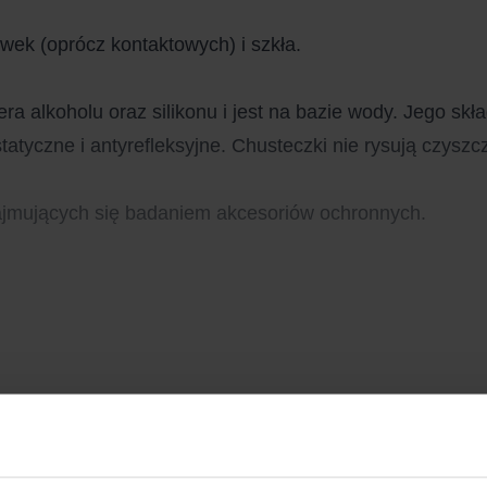
ek (oprócz kontaktowych) i szkła.
ra alkoholu oraz silikonu i jest na bazie wody. Jego sk
atyczne i antyrefleksyjne. Chusteczki nie rysują czyszc
zajmujących się badaniem akcesoriów ochronnych.
Rozwiń opis