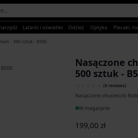
narzędzia
Latarki i oświetlenie
Odzież
Optyka
Plecaki, to
lean - 500 sztuk - B500
Nasączone chu
500 sztuk - B
(0 reviews)
Nasączone chusteczki Bolle
W magazynie
199,00 zł