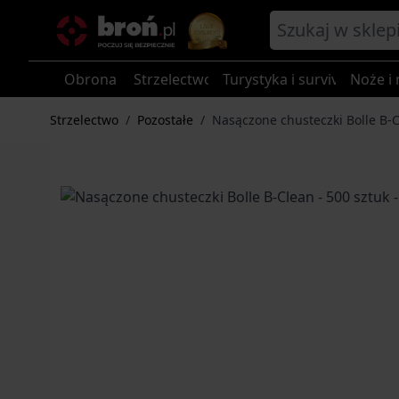
Przejdź do treści
Obrona
Strzelectwo
Turystyka i survival
Noże i 
Strzelectwo
/
Pozostałe
/
Nasączone chusteczki Bolle B-C