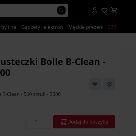
rby i nerki
Gadżety i elektronika
Męskie prezenty
B2B
steczki Bolle B-Clean -
500
 B-Clean - 500 sztuk - B500
Ilość
Dodaj do koszyka