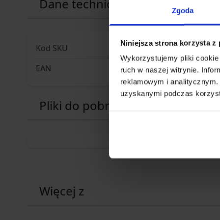
Dane techniczne
Zgoda
Niniejsza strona korzysta z
Kod SKU
SP.10069
Wykorzystujemy pliki cookie 
EAN
30570610
ruch w naszej witrynie. Inf
reklamowym i analitycznym. 
uzyskanymi podczas korzysta
Pliki do pobrania
Więcej z