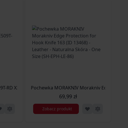
-RD X2 Series MOS Solar Panel/Titanium (SP.21702)
Pochewka MORAKNIV Morakniv Edge Protection
Ponc
69,99 zł
Zobacz produkt