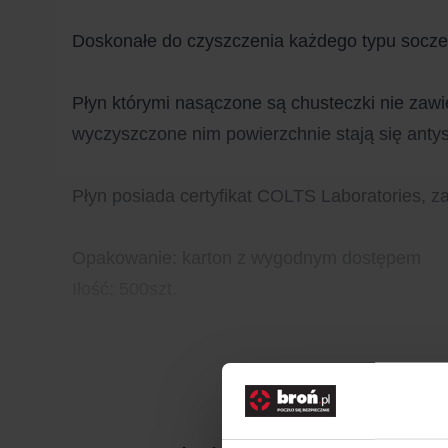
Doskonałe do czyszczenia każdego typu soczew
Płyn którymi nasączone są chusteczki nie zawie
wyczyszczone nim powierzchnie stają się antyst
Płyn posiada certyfikat COLTS Laboratories, 
Opakowanie: karton z wygodnym dostępem
Ilość: 500szt.