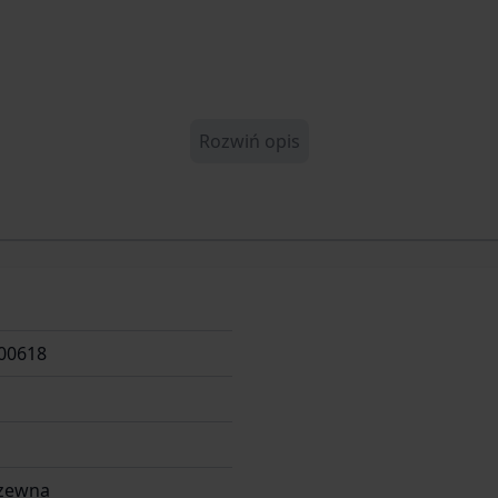
Rozwiń opis
00618
dzewna