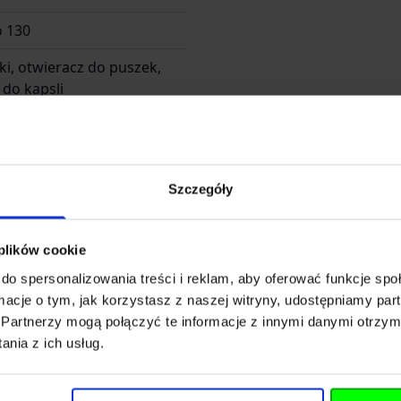
o 130
i, otwieracz do puszek,
 do kapsli
Szczegóły
 plików cookie
do spersonalizowania treści i reklam, aby oferować funkcje sp
ormacje o tym, jak korzystasz z naszej witryny, udostępniamy p
NZO TOOLS CO.,LTD
Partnerzy mogą połączyć te informacje z innymi danymi otrzym
nia z ich usług.
treet 3