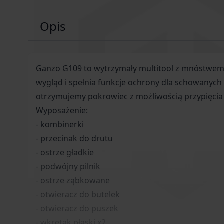
Opis
Ganzo G109 to wytrzymały multitool z mnóstwem 
wygląd i spełnia funkcje ochrony dla schowanych 
otrzymujemy pokrowiec z możliwością przypięcia 
Wyposażenie:
- kombinerki
- przecinak do drutu
- ostrze gładkie
- podwójny pilnik
- ostrze ząbkowane
- otwieracz do butelek
- otwieracz do puszek
- wkrętak płaski x2