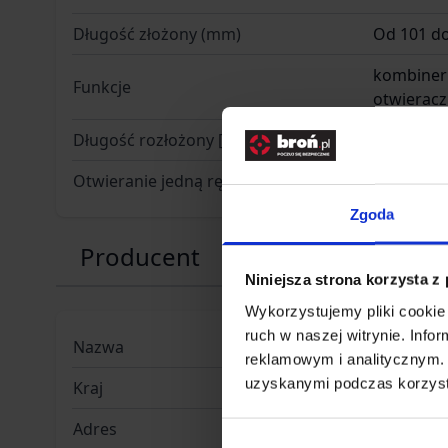
Długość złożony (mm)
Od 101 d
kombinerk
Funkcje
otwieracz
Długość rozłożony [mm]
165
Otwieranie jedną ręką
nie
Zgoda
Producent
Niniejsza strona korzysta z
Wykorzystujemy pliki cookie 
ruch w naszej witrynie. Inf
Nazwa
CHINA GA
reklamowym i analitycznym. 
uzyskanymi podczas korzysta
Kraj
Chiny
Adres
Chengxi s