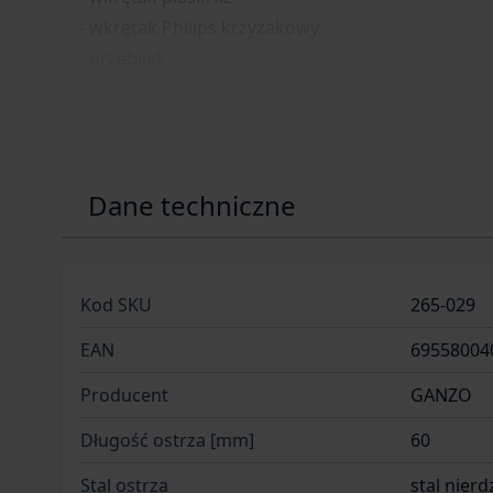
- wkrętak Philips krzyżakowy
- przebijak
Dane techniczne
Kod SKU
265-029
EAN
69558004
Producent
GANZO
Długość ostrza [mm]
60
Stal ostrza
stal nier