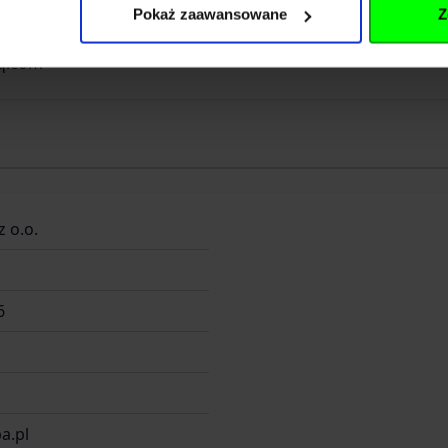
Pokaż zaawansowane
Z
g District, Guangdong
q.com
z o.o.
6
a.pl