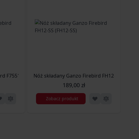
ird F7551-GR (F7551-GR)
Nóż składany Ganzo Firebird FH12-SS (FH12-
Mult
189,00 zł
Zobacz produkt