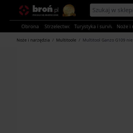
Przejdź do treści
Obrona
Strzelectwo
Turystyka i survival
Noże i 
Noże i narzędzia
/
Multitoole
/
Multitool Ganzo G109 nie