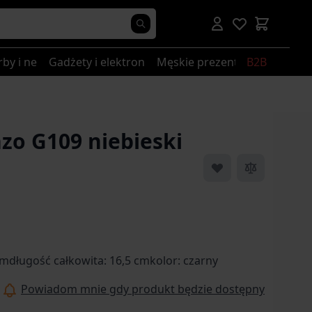
rby i nerki
Gadżety i elektronika
Męskie prezenty
B2B
zo G109 niebieski
cmdługość całkowita: 16,5 cmkolor: czarny
Powiadom mnie gdy produkt będzie dostępny