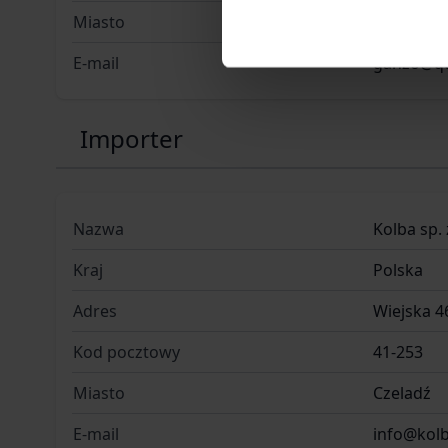
Miasto
Jiangchen
E-mail
ganzo@q
Importer
Nazwa
Kolba sp. 
Kraj
Polska
Adres
Wiejska 4
Kod pocztowy
41-253
Miasto
Czeladź
E-mail
info@kolb