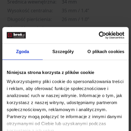
Średnica wewnętrzna:
34 mm
Wysokość centralna:
35 mm / 1.4”
Długość pierścienia:
26 mm / 1.0”
Długość pomiędzy
70 mm / 2.7"
obejmami:
Montaż:
Picatinny
Zgoda
Szczegóły
O plikach cookies
Ilość śrub na pierścień:
6
6061 T-6 anodyzowane
Materiał:
aluminium
Niniejsza strona korzysta z plików cookie
Kolor:
czarny
Wykorzystujemy pliki cookie do spersonalizowania treści
Waga:
250 g / 8.8 oz
i reklam, aby oferować funkcje społecznościowe i
analizować ruch w naszej witrynie. Informacje o tym, jak
korzystasz z naszej witryny, udostępniamy partnerom
Rozwiń opis
społecznościowym, reklamowym i analitycznym.
Partnerzy mogą połączyć te informacje z innymi danymi
Dane techniczne
otrzymanymi od Ciebie lub uzyskanymi podczas
korzystania z ich usług.