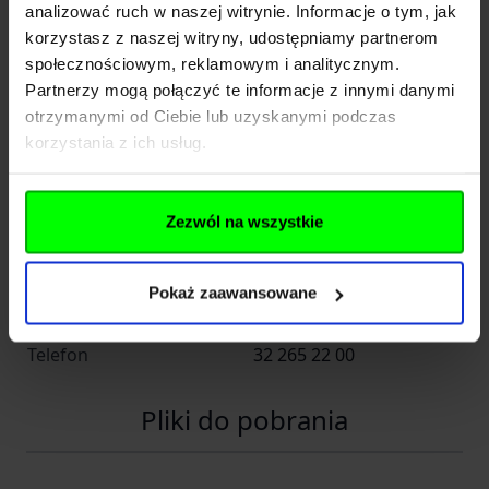
Importer
analizować ruch w naszej witrynie. Informacje o tym, jak
korzystasz z naszej witryny, udostępniamy partnerom
społecznościowym, reklamowym i analitycznym.
Nazwa
Kolba sp. z o.o.
Partnerzy mogą połączyć te informacje z innymi danymi
otrzymanymi od Ciebie lub uzyskanymi podczas
Kraj
Polska
korzystania z ich usług.
Adres
Wiejska 46
Kod pocztowy
41-253
Zezwól na wszystkie
Miasto
Czeladź
Pokaż zaawansowane
E-mail
info@kolba.pl
Telefon
32 265 22 00
Pliki do pobrania