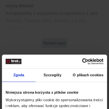
szyną Weaver.
Kompatybilny z wszystkimi urządzeniami z serii
Thunder, Thunder PRO, Thunder 2.0 oraz
Panther.
Rozwiń opis
Dane techniczne
Zgoda
Szczegóły
O plikach cookies
Kod SKU
KOL.548-150
EAN
6974004642297
Niniejsza strona korzysta z plików cookie
Producent
HIKMICRO
Wykorzystujemy pliki cookie do spersonalizowania treści
i reklam, aby oferować funkcje społecznościowe i