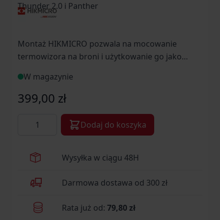
Montaż HIKMICRO pozwala na mocowanie
termowizora na broni i użytkowanie go jako
celownika termowizyjnego. Montaż wykonano z
W magazynie
aluminium lotniczego, odpornego na korozję i
odrzut broni. Baza montażowa przeznaczona jest
399,00 zł
do broni z szyną Weaver.Kompatybilny z
Ilość
wszystkimi urządzeniami z serii Thunder,
Dodaj do koszyka
Thunder PRO, Thunder 2.0 oraz Panther.
Wysyłka w ciągu 48H
Darmowa dostawa od 300 zł
Rata już od:
79,80 zł