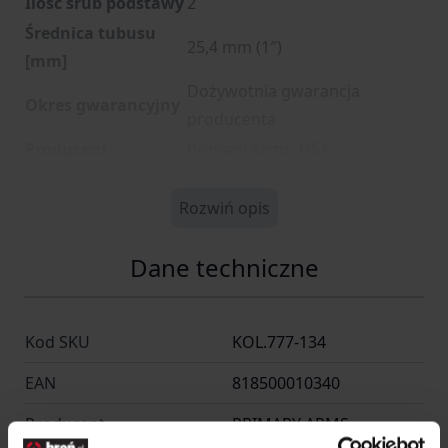
Ilość śrub podstawy
2
Średnica tubusu
25,4 mm (1″)
[mm]
Dożywotnia gwarancja
Okres gwarancyjny
producenta
Producent
Primary Arms, USA
Rozwiń opis
Dane techniczne
Kod SKU
KOL.777-134
EAN
818500010340
Producent
PRIMARY ARMS