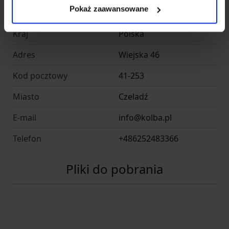
Pokaż zaawansowane
Nazwa
KOLBA sp. z o.o.
Kraj
Polska
Adres
Wiejska 46
Kod pocztowy
41-253
Miasto
Czeladź
E-mail
info@kolba.pl
Telefon
+486252483366
Pliki do pobrania