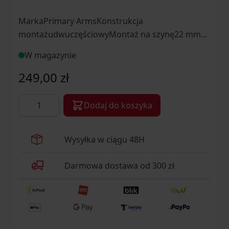
MarkaPrimary ArmsKonstrukcja
montażudwuczęściowyMontaż na szynę22 mm
(weaver), 22 mm (picatinny)Pasuje na tubus1''Typ
W magazynie
materiałualuminiumIlość śrub dla 1 obejmy6Ilość
śrub podstawy2Średnica tubusu [mm]25,4 mm
249,00 zł
(1″)Okres gwarancyjnyDożywotnia gwarancja
Ilość
producentaProducentPrimary Arms, USA
Dodaj do koszyka
Wysyłka w ciągu 48H
Darmowa dostawa od 300 zł