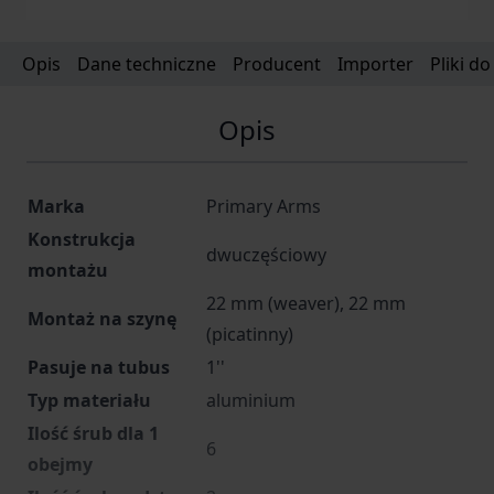
Opis
Dane techniczne
Producent
Importer
Pliki d
Opis
Marka
Primary Arms
Konstrukcja
dwuczęściowy
montażu
22 mm (weaver), 22 mm
Montaż na szynę
(picatinny)
Pasuje na tubus
1''
Typ materiału
aluminium
Ilość śrub dla 1
6
obejmy