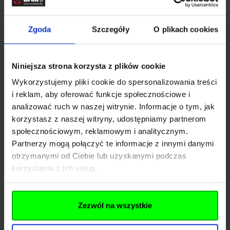
Producent
Zgoda
Szczegóły
O plikach cookies
Primary Arms, S Sam
Nazwa
Niniejsza strona korzysta z plików cookie
Houston Pkwy E. 3219 ,
Wykorzystujemy pliki cookie do spersonalizowania treści
Kraj
USA
i reklam, aby oferować funkcje społecznościowe i
analizować ruch w naszej witrynie. Informacje o tym, jak
Adres
Pkwy E. 3219
korzystasz z naszej witryny, udostępniamy partnerom
Kod pocztowy
E. 3219
społecznościowym, reklamowym i analitycznym.
Partnerzy mogą połączyć te informacje z innymi danymi
Miasto
Houston
otrzymanymi od Ciebie lub uzyskanymi podczas
korzystania z ich usług.
E-mail
info@primaryarms.com
Importer
Zezwól na wszystkie