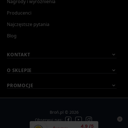
Nagrody i wyróżnienia
Producenci
Najczęstsze pytania
Blog
KONTAKT
O SKLEPIE
PROMOCJE
Broń.pl © 2026
Obserwuj nas:
Średnia ocena klient
4.9
/
5