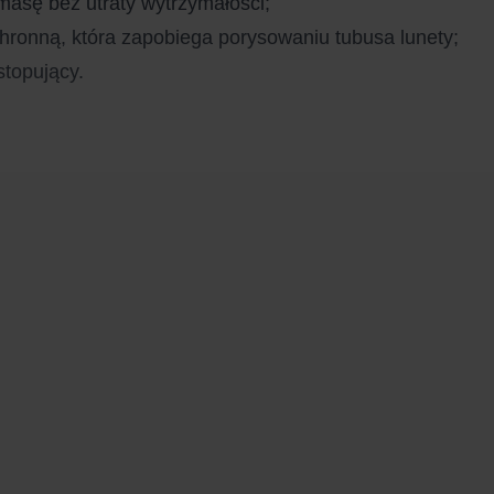
masę bez utraty wytrzymałości;
hronną, która zapobiega porysowaniu tubusa lunety;
stopujący.