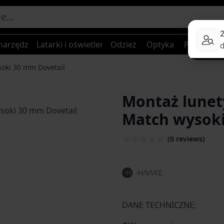
narzędzia
Latarki i oświetlenie
Odzież
Optyka
Plecaki, to
oki 30 mm Dovetail
Montaż lunet
Match wysoki
(0 reviews)
DANE TECHNICZNE;