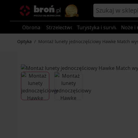
Przejdź do treści
Obrona
Strzelectwo
Turystyka i survival
Noże i 
Optyka
/
Montaż lunety jednoczęściowy Hawke Match wys
View larger image
View larger image