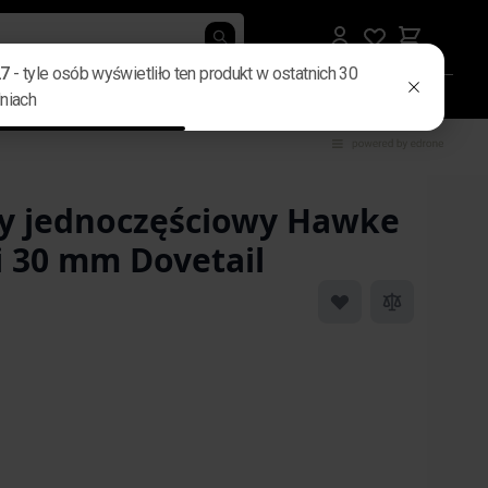
rby i nerki
Gadżety i elektronika
Męskie prezenty
B2B
y jednoczęściowy Hawke
 30 mm Dovetail