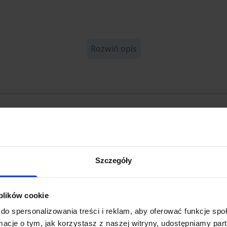
Rozwiń opis
264
21110
Szczegóły
PTICS
 plików cookie
do spersonalizowania treści i reklam, aby oferować funkcje sp
ormacje o tym, jak korzystasz z naszej witryny, udostępniamy p