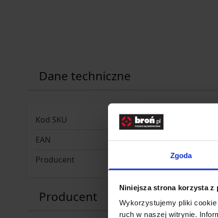
Dane techniczne
Kod SKU
KOL.354-
EAN
50544922
Zgoda
Producent
HAWKE O
Niniejsza strona korzysta z
Producent
Wykorzystujemy pliki cookie 
ruch w naszej witrynie. Inf