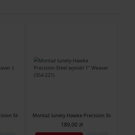
sion Steel niski 1" Weaver z dźwignią (354-228)
Montaż lunety Hawke Precision Steel wysoki 
Zak
189,00 zł