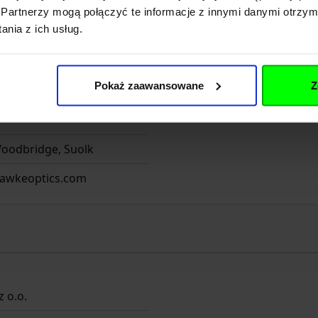
Partnerzy mogą połączyć te informacje z innymi danymi otrzym
nia z ich usług.
ytania
Pokaż zaawansowane
Z
ridge Road
oodbridge, Suolk
awkeoptics.com
z o.o.