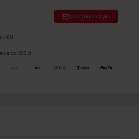
Ilość
Dodaj do koszyka
gu 48H
wa od 300 zł