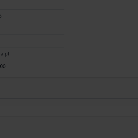
6
a.pl
 00