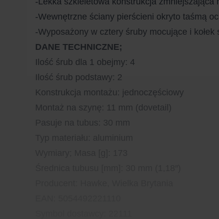
-Lekka szkieletowa konstrukcja zmniejszająca 
-Wewnętrzne ściany pierścieni okryto taśmą oc
-Wyposażony w cztery śruby mocujące i kołek 
DANE TECHNICZNE;
Ilość śrub dla 1 obejmy: 4
Ilość śrub podstawy: 2
Konstrukcja montażu: jednoczęściowy
Montaż na szynę: 11 mm (dovetail)
Pasuje na tubus: 30 mm
Typ materiału: aluminium
Wymiary;
Masa [g]: 173
Średnica tubusu [mm]: 30 mm (1,18″)
Producent: Hawke, Wielka Brytania
EAN: 5054492221110
Symbol dostawcy: 22111