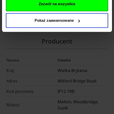
Zezwól na wszystkie
Kod SKU
KOL.354-226
EAN
5054492230211
Pokaż zaawansowane
Producent
HAWKE OPTICS
Producent
Nazwa
Hawke
Kraj
Wielka Brytania
Adres
Wilford Bridge Road
Kod pocztowy
IP12 1RB
Melton, Woodbridge,
Miasto
Suolk