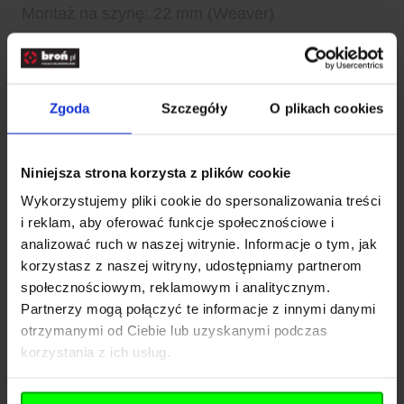
Montaż na szynę: 22 mm (Weaver)
Dane dodatkowe
Typ materiału: Stal
Wymiary:
Zgoda
Szczegóły
O plikach cookies
Masa [g]: 216
Średnica tubusu [mm]: 34 mm (1,34")
Niniejsza strona korzysta z plików cookie
Wysokość całkowita [mm]: 53
Wykorzystujemy pliki cookie do spersonalizowania treści
Wysokość montażu [mm]: 34
i reklam, aby oferować funkcje społecznościowe i
Informacje producenta
analizować ruch w naszej witrynie. Informacje o tym, jak
Producent: Hawke, Wielka Brytania
korzystasz z naszej witryny, udostępniamy partnerom
społecznościowym, reklamowym i analitycznym.
EAN: 5054492230211
Rozwiń opis
Partnerzy mogą połączyć te informacje z innymi danymi
Symbol dostawcy: 23021
otrzymanymi od Ciebie lub uzyskanymi podczas
Dane techniczne
korzystania z ich usług.