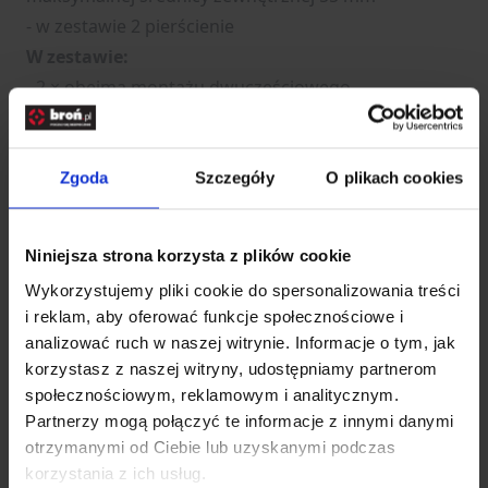
- w zestawie 2 pierścienie
W zestawie:
- 2 × obejma montażu dwuczęściowego ,
- imbus ,
- zapasowe śrubki
Ilość śrub dla 1 objemy: 4
Zgoda
Szczegóły
O plikach cookies
Ilość śrub podstawy: 1
Konstrukcja montażu: dwuczęściowy
Niniejsza strona korzysta z plików cookie
Kołek stopujący: tak
Wykorzystujemy pliki cookie do spersonalizowania treści
Montaż na szynę: 11 mm (dovetail)
i reklam, aby oferować funkcje społecznościowe i
Pasuje na tubus: 1''
analizować ruch w naszej witrynie. Informacje o tym, jak
Typ materiału: stal
korzystasz z naszej witryny, udostępniamy partnerom
Średnica tubusu: 25,4 mm (1″)
społecznościowym, reklamowym i analitycznym.
Wysokość montażu: 15 mm
Partnerzy mogą połączyć te informacje z innymi danymi
Rozwiń opis
otrzymanymi od Ciebie lub uzyskanymi podczas
korzystania z ich usług.