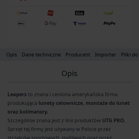
Opis
Dane techniczne
Producent
Importer
Pliki d
Opis
Leapers
to znana i ceniona amerykańska firma
produkująca
lunety celownicze, montaże do lunet
oraz kolimatory.
Szczególnie znana jest z linii produktów
UTG PRO.
Sprzęt tej firmy jest używany w Polsce przez
strzelców sportowych, myśliwych oraz przez