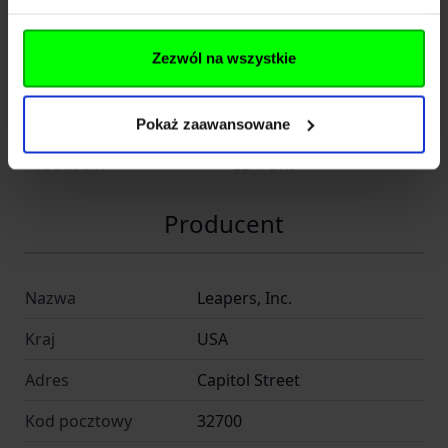
Dane techniczne
Zezwól na wszystkie
Kod SKU
KOL.072-205
SymbolProducenta
RDU012515
Pokaż zaawansowane
Producent
LEAPERS
Producent
Nazwa
Leapers, Inc.
Kraj
USA
Adres
Capitol Street
Kod pocztowy
32700