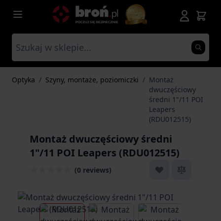
Przejdź do treści
Optyka
/
Szyny, montaże, poziomiczki
/
Montaż
dwuczęściowy
średni 1"/11 POI
Leapers
(RDU012515)
Montaż dwuczęściowy średni
1"/11 POI Leapers (RDU012515)
(0 reviews)
View larger image
View larger image
View larger ima
Vi