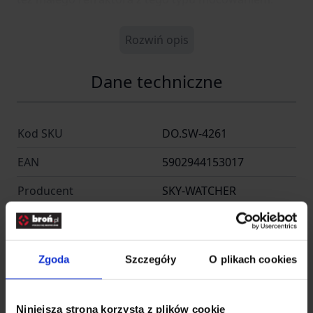
Rozwiń opis
Dane techniczne
Kod SKU
DO.SW-4261
EAN
5902944153017
Producent
SKY-WATCHER
Producent
Zgoda
Szczegóły
O plikach cookies
Synta Technology
Nazwa
Corporation
Niniejsza strona korzysta z plików cookie