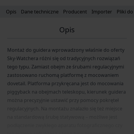
Opis
Dane techniczne
Producent
Importer
Pliki d
Opis
Montaż do guidera wprowadzony właśnie do oferty
Sky-Watchera różni się od tradycyjnych rozwiązań
tego typu. Zamiast obejm ze śrubami regulacyjnymi
zastosowano ruchomą platformę z mocowaniem
dovetail. Platforma przykręcana jest do mocowania
piggyback na obejmach teleskopu, kierunek guidera
można precyzyjnie ustawić przy pomocy pokręteł
regulacyjnych. Na montażu znalazło się też miejsce
na standardową śrubę statywową – możliwe jest
podłączenie zwykłego aparatu fotograficznego czy
też małego refraktora z tego typu mocowaniem.