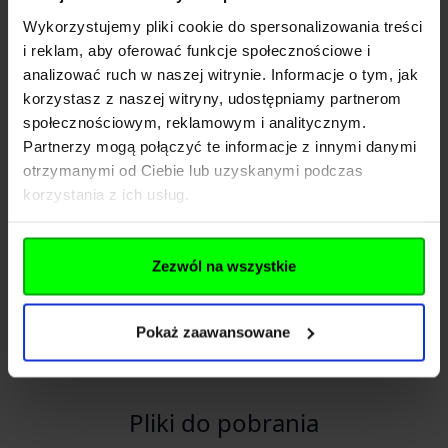
Wykorzystujemy pliki cookie do spersonalizowania treści
Importer
i reklam, aby oferować funkcje społecznościowe i
analizować ruch w naszej witrynie. Informacje o tym, jak
korzystasz z naszej witryny, udostępniamy partnerom
Nazwa
Delta Optical
społecznościowym, reklamowym i analitycznym.
Partnerzy mogą połączyć te informacje z innymi danymi
Kraj
Polska
otrzymanymi od Ciebie lub uzyskanymi podczas
korzystania z ich usług.
Adres
Piękna 1, Nowe Osiny
Kod pocztowy
05-300
Zezwól na wszystkie
Miasto
Mińsk Mazowiecki
E-mail
info@deltaoptical.pl
Pokaż zaawansowane
Telefon
257592995
Pliki do pobrania