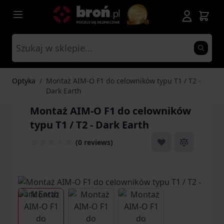
Przejdź do treści
Optyka
/
Montaż AIM-O F1 do celowników typu T1 / T2 -
Dark Earth
Montaż AIM-O F1 do celowników
typu T1 / T2 - Dark Earth
(0 reviews)
View larger image
View larger image
View larger image