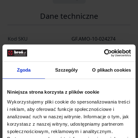
Dane techniczne
Kod SKU
GF.AMO-10-024274
EAN
5902543169921
Producent
AIM-O
Zgoda
Szczegóły
O plikach cookies
Producent
Niniejsza strona korzysta z plików cookie
Wykorzystujemy pliki cookie do spersonalizowania treści
INFINITY FUND Sp z o. o.
Nazwa
i reklam, aby oferować funkcje społecznościowe i
SK
analizować ruch w naszej witrynie. Informacje o tym, jak
korzystasz z naszej witryny, udostępniamy partnerom
Kraj
Polska
społecznościowym, reklamowym i analitycznym.
Adres
Jana Długosza 42-46