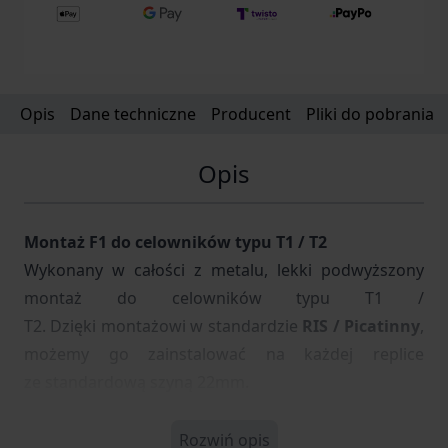
Opis
Dane techniczne
Producent
Pliki do pobrania
Opis
Montaż F1 do celowników typu T1 / T2
Wykonany w całości z metalu, lekki
podwyższony
montaż do celowników typu
T1 /
T2.
Dzięki
montażowi w standardzie
RIS / Picatinny
,
możemy go zainstalować na każdej replice
ze
standardową szyną 22mm.
Rozwiń opis