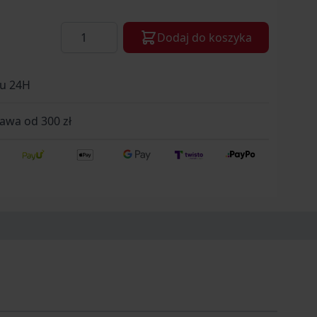
Ilość
Dodaj do koszyka
gu 24H
wa od 300 zł