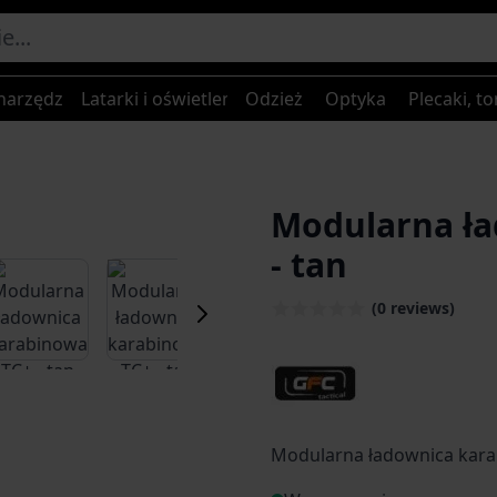
narzędzia
Latarki i oświetlenie
Odzież
Optyka
Plecaki, to
Modularna ła
- tan
er image
View larger image
View larger image
View larger image
View larger
(0 reviews)
Modularna ładownica kara