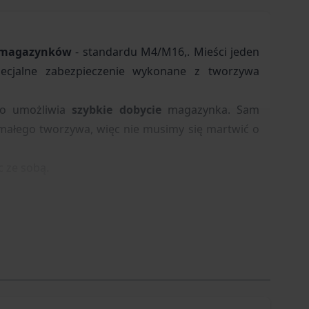
magazynków
- standardu M4/M16,. Mieści jeden
ecjalne zabezpieczenie wykonane z tworzywa
 co umożliwia
szybkie dobycie
magazynka. Sam
małego tworzywa, więc nie musimy się martwić o
c ze sobą.