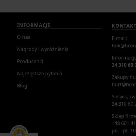
INFORMACJE
KONTAK
O nas
E-mail:
bok@bron
Nagrody i wyróżnienia
Informacje
Producenci
34 310 60 
Najczęstsze pytania
Zakupy hur
hurt@bron
Blog
Serwis, zw
34 310 60 
Sklep fir
+48 601 41
pn. - pt. 10