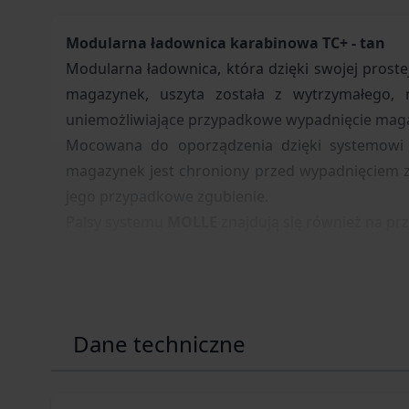
Modularna ładownica karabinowa TC+ - tan
Modularna ładownica, która dzięki swojej prostej
magazynek, uszyta została z wytrzymałego,
uniemożliwiające przypadkowe wypadnięcie mag
Mocowana do oporządzenia dzięki systemow
magazynek jest chroniony przed wypadnięciem z
jego przypadkowe zgubienie.
Palsy systemu
MOLLE
znajdują się również na prz
Dane techniczne