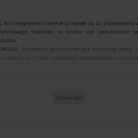
, lecz oryginalnej konstrukcji nadaje się do przenoszenia
 nylonowego materiału, w środku zaś zastosowano sp
azynka.
i
MOLLE
. Ładownica pozbawiona jest klasycznej klapy,
a pomocą gum oraz specjalnego zabezpieczenia z wytrzy
edniej ściance, co umożliwia np. połączenie dwóch ładowni
Rozwiń opis