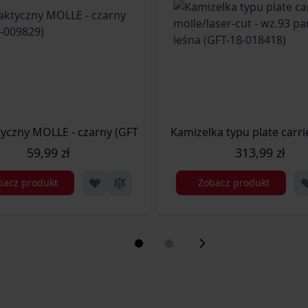
y - czarna (GFT-19-019538)
tyczny MOLLE - czarny (GFT-34-009829)
Kamizelka typu plate carri
59,99 zł
313,99 zł
bacz produkt
Zobacz produkt