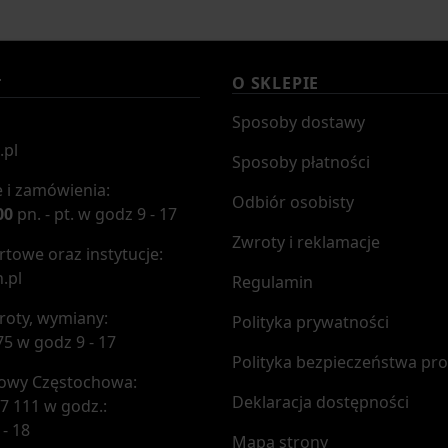
O SKLEPIE
T
Sposoby dostawy
.pl
Sposoby płatności
 i zamówienia:
Odbiór osobisty
00
pn. - pt. w godz 9 - 17
Zwroty i reklamacje
towe oraz instytucje:
.pl
Regulamin
roty, wymiany:
Polityka prywatności
75 w godz 9 - 17
Polityka bezpieczeństwa pr
mowy Częstochowa:
Deklaracja dostępności
7 111 w godz.:
 - 18
Mapa strony