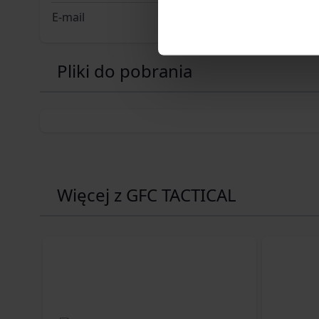
E-mail
b2b@gfco
Pliki do pobrania
Więcej z GFC TACTICAL