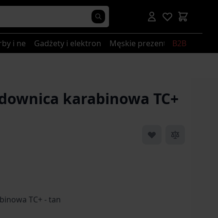
rby i nerki
Gadżety i elektronika
Męskie prezenty
B2B
downica karabinowa TC+
 image
View larger image
View larger image
View larger image
View larger i
binowa TC+ - tan