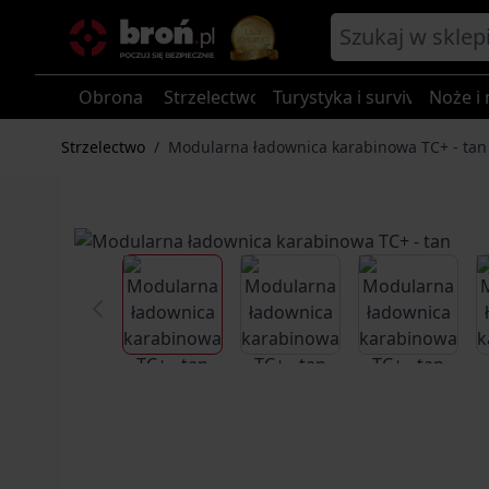
Przejdź do treści
Obrona
Strzelectwo
Turystyka i survival
Noże i 
Strzelectwo
/
Modularna ładownica karabinowa TC+ - tan
View larger image
View larger image
View larg