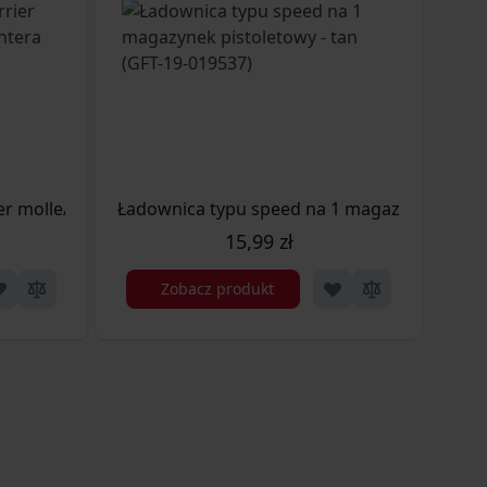
er molle/laser-cut - wz.93 pantera leśna (GFT-18-018418)
Ładownica typu speed na 1 magazynek pistol
Łado
15,99 zł
Zobacz produkt