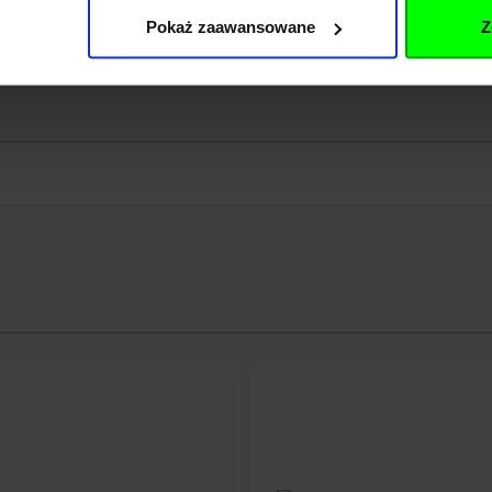
rp.pl
Pokaż zaawansowane
Z