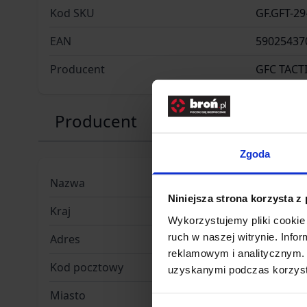
Kod SKU
GF.GFT-29
EAN
59025437
Producent
GFC TACT
Producent
Zgoda
Nazwa
GF Corp Sp
Niniejsza strona korzysta z
Kraj
Polska
Wykorzystujemy pliki cookie 
ruch w naszej witrynie. Inf
Adres
ul. Jana 
reklamowym i analitycznym. 
Kod pocztowy
51-162
uzyskanymi podczas korzysta
Miasto
Wrocław