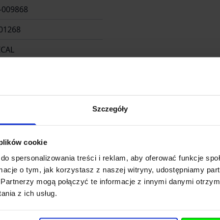
-009868
01268
ICAL
Szczegóły
. z o.o. Sp. K.
 plików cookie
do spersonalizowania treści i reklam, aby oferować funkcje sp
ormacje o tym, jak korzystasz z naszej witryny, udostępniamy p
Długosza 42-46
Partnerzy mogą połączyć te informacje z innymi danymi otrzym
nia z ich usług.