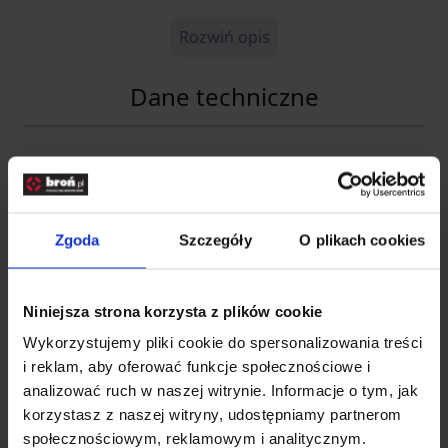
Rozwiń opis
Dane techniczne
Kod SKU
SP.1441
EAN
4046872179037
Zgoda
Szczegóły
O plikach cookies
Producent
MIL-TEC
Producent
Niniejsza strona korzysta z plików cookie
Wykorzystujemy pliki cookie do spersonalizowania treści
i reklam, aby oferować funkcje społecznościowe i
Nazwa
Sturm Handels GmbH
analizować ruch w naszej witrynie. Informacje o tym, jak
korzystasz z naszej witryny, udostępniamy partnerom
Kraj
Niemcy
społecznościowym, reklamowym i analitycznym.