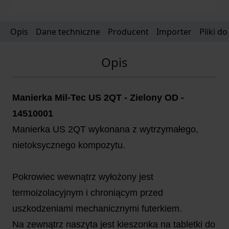
Opis
Dane techniczne
Producent
Importer
Pliki d
Opis
Manierka Mil-Tec US 2QT - Zielony OD -
14510001
Manierka US 2QT wykonana z wytrzymałego,
nietoksycznego kompozytu.
Pokrowiec wewnątrz wyłożony jest
termoizolacyjnym i chroniącym przed
uszkodzeniami mechanicznymi futerkiem.
Na zewnątrz naszyta jest kieszonka na tabletki do