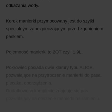
odkażania wody.
Korek manierki przymocowany jest do szyjki
specjalnym zabezpieczającym przed zgubieniem
paskiem.
Pojemność manierki to 2QT czyli 1,9L.
Pokrowiec posiada dwie klamry typu ALICE,
pozwalające na przytroczenie manierki do pasa,
plecaka, oporządzenia.
Dodatkowo w komplecie znajduje się pas
pozwalający na noszenie manierki na ramieniu.