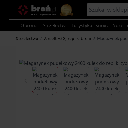
Przejdź do treści
Obrona
Strzelectwo
Turystyka i survival
Noże i 
Strzelectwo
/
Airsoft,ASG, repliki broni
/
Magazynek pudeł
View larger image
View larger image
View larg