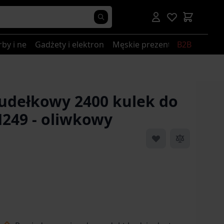
rby i nerki
Gadżety i elektronika
Męskie prezenty
B2B
dełkowy 2400 kulek do
M249 - oliwkowy