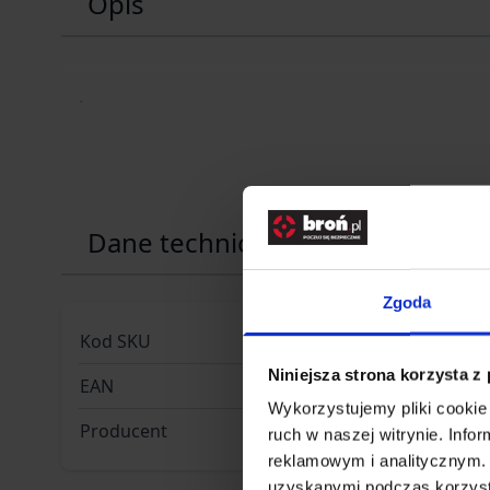
Opis
.
Dane techniczne
Zgoda
Kod SKU
GF.CLA-05
Niniejsza strona korzysta z
EAN
48970148
Wykorzystujemy pliki cookie 
Producent
CLASSIC 
ruch w naszej witrynie. Inf
reklamowym i analitycznym. 
uzyskanymi podczas korzysta