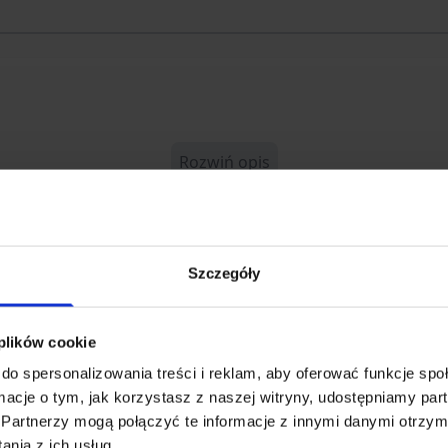
Rozwiń opis
Szczegóły
-016092
 plików cookie
86074
do spersonalizowania treści i reklam, aby oferować funkcje sp
ARMY
ormacje o tym, jak korzystasz z naszej witryny, udostępniamy p
Partnerzy mogą połączyć te informacje z innymi danymi otrzym
nia z ich usług.