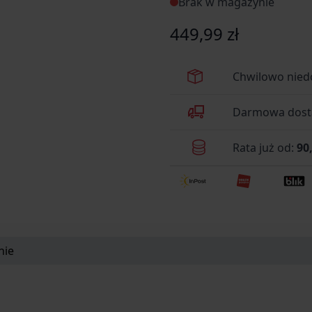
Brak w magazynie
449,99 zł
Chwilowo nied
Darmowa dosta
Rata już od:
90,
nie