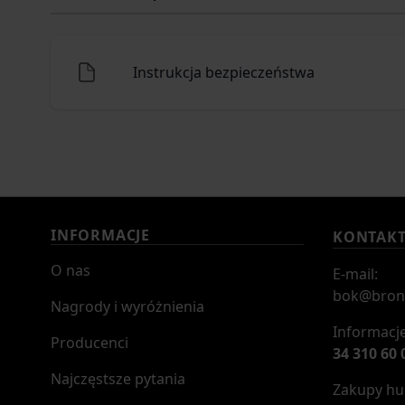
Instrukcja bezpieczeństwa
INFORMACJE
KONTAK
O nas
E-mail:
bok@bron
Nagrody i wyróżnienia
Informacje
Producenci
34 310 60 
Najczęstsze pytania
Zakupy hur