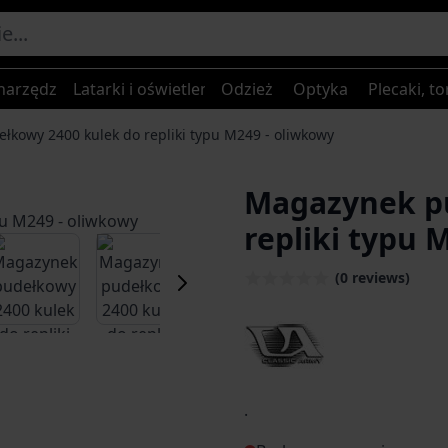
narzędzia
Latarki i oświetlenie
Odzież
Optyka
Plecaki, to
kowy 2400 kulek do repliki typu M249 - oliwkowy
Magazynek pu
repliki typu 
er image
View larger image
View larger image
View larger image
(0 reviews)
.