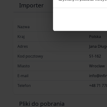
Importer
Nazwa
INFINITY 
Kraj
Polska
Adres
Jana Dług
Kod pocztowy
51-162
Miasto
Wrocław
E-mail
info@infin
Telefon
+48 71 77
Pliki do pobrania