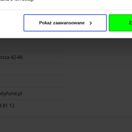
Pokaż zaawansowane
Z
FUND Sp z o. o. SK
osza 42-46
ityfund.pl
8 81 12