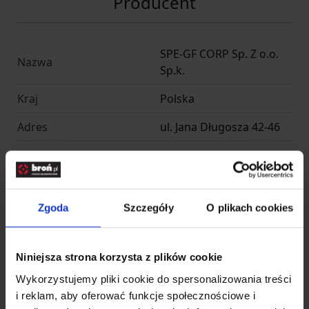
Producent
SPE-GF CORP Sp. Z o.o.
Nazwa
Sp.k.
Kraj
Polska
Adres
ul. Jana Długosza 42-46
Kod pocztowy
51-162
Miasto
Wrocław
Zgoda
Szczegóły
O plikach cookies
E-mail
info@gfcorp.p
Importer
Niniejsza strona korzysta z plików cookie
Wykorzystujemy pliki cookie do spersonalizowania treści
i reklam, aby oferować funkcje społecznościowe i
INFINITY FUND Sp z o. o.