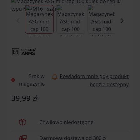
View larger image
View larger image
View larger ima
Vi
Brak w
Powiadom mnie gdy produkt
magazynie
będzie dostępny
39,99 zł
Chwilowo niedostępne
Darmowa dostawa od 300 zł