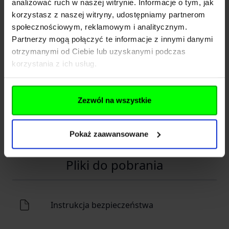
Nazwa
analizować ruch w naszej witrynie. Informacje o tym, jak
SK
korzystasz z naszej witryny, udostępniamy partnerom
społecznościowym, reklamowym i analitycznym.
Kraj
Polska
Partnerzy mogą połączyć te informacje z innymi danymi
Adres
Jana Długosza 42-46
otrzymanymi od Ciebie lub uzyskanymi podczas
korzystania z ich usług.
Kod pocztowy
51-162
Miasto
Wrocław
Zezwól na wszystkie
E-mail
b2b@gfcorp.pl
Telefon
(+48) 71 778 81 12
Pokaż zaawansowane
Pliki do pobrania
Instrukcja bezpieczeństwa