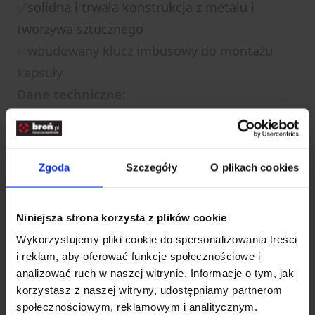
✅solidna i trwała konstrukcja z metalu i
tworzywa sztucznego
✅wbudowany klucz imbusowy do montażu
kapsuły
Dane techniczne:
Kaliber: 4,5 mm
Pojemność magazynka: 21 śrutów
Typ śrutu: Diabolo (grzybkowy, płaski)
Zgoda
Szczegóły
O plikach cookies
Materiał: metal + polimer
Kompatybilność: Walther PPQ M2 Diabolo
Niniejsza strona korzysta z plików cookie
Wykorzystujemy pliki cookie do spersonalizowania treści
Rozwiń opis
i reklam, aby oferować funkcje społecznościowe i
analizować ruch w naszej witrynie. Informacje o tym, jak
Dane techniczne
korzystasz z naszej witryny, udostępniamy partnerom
społecznościowym, reklamowym i analitycznym.