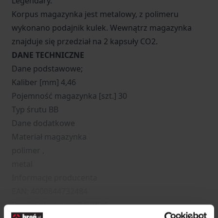
Legendary.
Korpus magazynka jest metalowy, z polimeru
wykonano podajnik kulek. Wewnątrz magazynka
znajduje się przedział na 2 kapsuły CO2.
DANE TECHNICZNE
Dane podstawowe;
Kaliber [mm] 4,46
Pojemność magazynka [szt.] 30
Typ śrutu BB
Dane dodatkowe
Materiał magazynka
polimer ,
metal
Informacje producenta
EAN; 4000844732484
Symbol dostawcy 5.8390.1