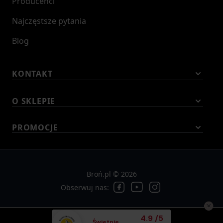
Producenci
Najczęstsze pytania
Blog
KONTAKT
O SKLEPIE
PROMOCJE
Broń.pl © 2026
Obserwuj nas:
Średnia ocena klient
4.9
/
5
Świetnie