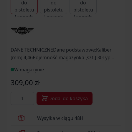
DANE TECHNICZNEDane podstawowe;Kaliber
[mm] 4,46Pojemność magazynka [szt.] 30Typ
śrutu BBDane dodatkoweMateriał
W magazynie
magazynkapolimer ,metalInformacje
producentaEAN; 4000844732484Symbol
309,00 zł
dostawcy 5.8390.1
Ilość
Dodaj do koszyka
Wysyłka w ciągu 48H