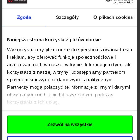
Rozwiń opis
Zgoda
Szczegóły
O plikach cookies
Dane techniczne
Niniejsza strona korzysta z plików cookie
Wykorzystujemy pliki cookie do spersonalizowania treści
Kod SKU
KOL.204-025
i reklam, aby oferować funkcje społecznościowe i
EAN
4000844732484
analizować ruch w naszej witrynie. Informacje o tym, jak
korzystasz z naszej witryny, udostępniamy partnerom
Producent
LEGENDS
społecznościowym, reklamowym i analitycznym.
Partnerzy mogą połączyć te informacje z innymi danymi
Producent
otrzymanymi od Ciebie lub uzyskanymi podczas
korzystania z ich usług.
Nazwa
UMAREX GmbH & Co. KG
Zezwól na wszystkie
Kraj
Niemcy