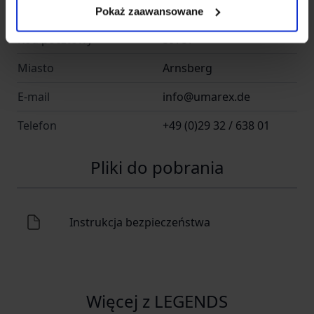
Adres
Donnerfeld 2
Pokaż zaawansowane
Kod pocztowy
59757
Miasto
Arnsberg
E-mail
info@umarex.de
Telefon
+49 (0)29 32 / 638 01
Pliki do pobrania
Instrukcja bezpieczeństwa
Więcej z LEGENDS