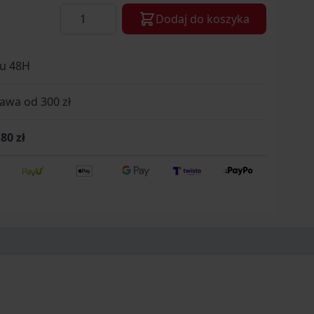
Ilość
Dodaj do koszyka
gu 48H
wa od 300 zł
80 zł