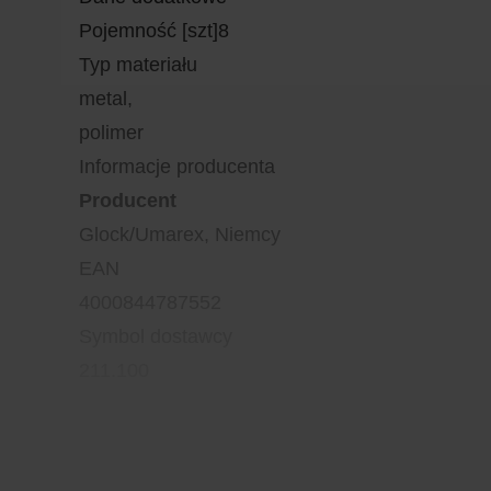
Pojemność [szt]8
Typ materiału
metal,
polimer
Informacje producenta
Producent
Glock/Umarex, Niemcy
EAN
4000844787552
Symbol dostawcy
211.100