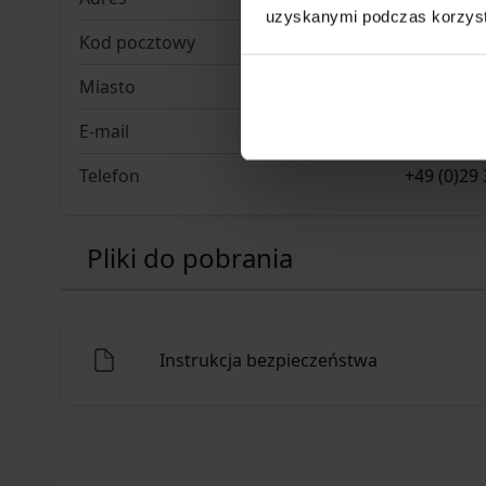
uzyskanymi podczas korzysta
Kod pocztowy
59757
Miasto
Arnsberg
E-mail
info@uma
Telefon
+49 (0)29 
Pliki do pobrania
Instrukcja bezpieczeństwa