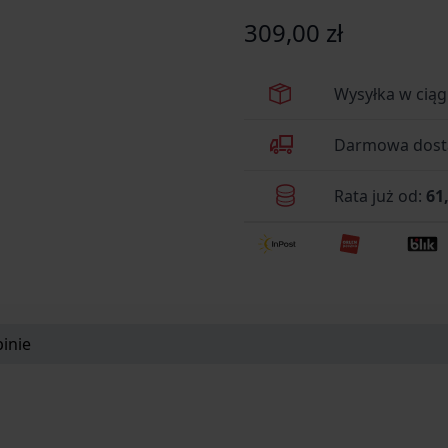
309,00 zł
Wysyłka w cią
Darmowa dosta
Rata już od:
61,
inie