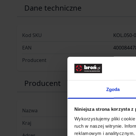
Dane techniczne
Kod SKU
KOL.050-
EAN
40008447
Producent
GLOCK
Producent
Zgoda
Niniejsza strona korzysta z
Nazwa
UMAREX 
Wykorzystujemy pliki cookie 
Kraj
Niemcy
ruch w naszej witrynie. Inf
reklamowym i analitycznym. 
Adres
Donnerfel