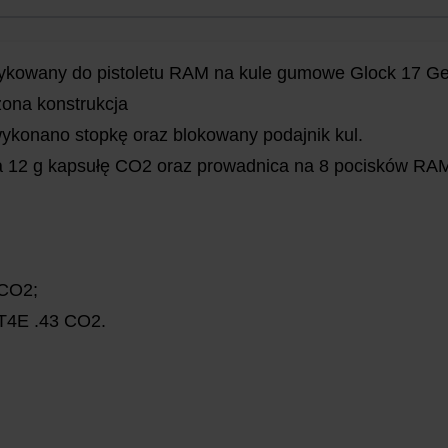
ykowany do pistoletu RAM na kule gumowe Glock 17 G
ona konstrukcja
ykonano stopkę oraz blokowany podajnik kul.
 12 g kapsułę CO2 oraz prowadnica na 8 pocisków RAM 
 CO2;
T4E .43 CO2.