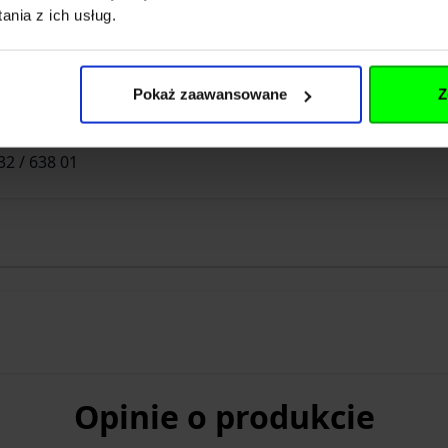
nia z ich usług.
Pokaż zaawansowane
Z
rex.de
32 / 638 01
Opinie o produkcie