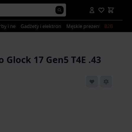
rby i nerki
Gadżety i elektronika
Męskie prezenty
B2B
 Glock 17 Gen5 T4E .43