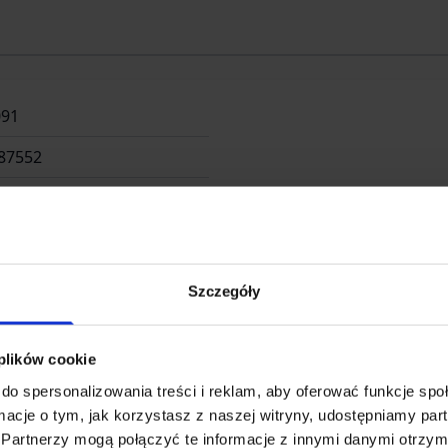
091
87552
Szczegóły
 plików cookie
GmbH & Co. KG
do spersonalizowania treści i reklam, aby oferować funkcje sp
ormacje o tym, jak korzystasz z naszej witryny, udostępniamy p
Partnerzy mogą połączyć te informacje z innymi danymi otrzym
d 2