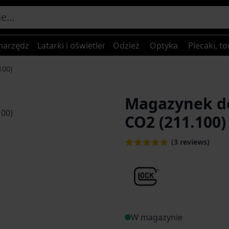
narzędzia
Latarki i oświetlenie
Odzież
Optyka
Plecaki, to
100)
Magazynek do
CO2 (211.100)
(3 reviews)
W magazynie