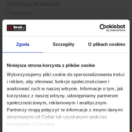
Informacje producenta
Producent
Umarex, Niemcy
EAN
4000844740311
Zgoda
Szczegóły
O plikach cookies
Symbol dostawcy
5.8403.1
Niniejsza strona korzysta z plików cookie
Wykorzystujemy pliki cookie do spersonalizowania treści
Rozwiń opis
i reklam, aby oferować funkcje społecznościowe i
analizować ruch w naszej witrynie. Informacje o tym, jak
Dane techniczne
korzystasz z naszej witryny, udostępniamy partnerom
społecznościowym, reklamowym i analitycznym.
Partnerzy mogą połączyć te informacje z innymi danymi
Kod SKU
KOL.050-090
otrzymanymi od Ciebie lub uzyskanymi podczas
korzystania z ich usług.
EAN
4000844740311