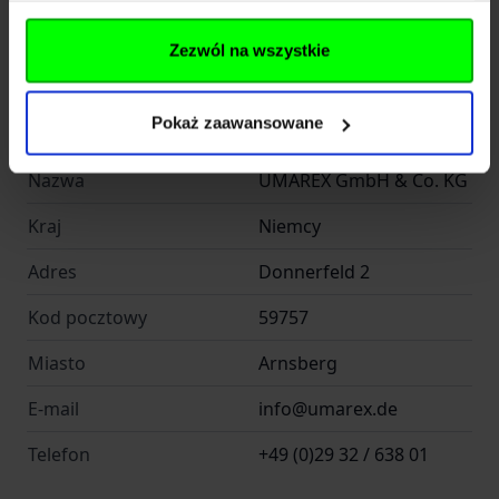
Producent
GLOCK
Zezwól na wszystkie
Producent
Pokaż zaawansowane
Nazwa
UMAREX GmbH & Co. KG
Kraj
Niemcy
Adres
Donnerfeld 2
Kod pocztowy
59757
Miasto
Arnsberg
E-mail
info@umarex.de
Telefon
+49 (0)29 32 / 638 01