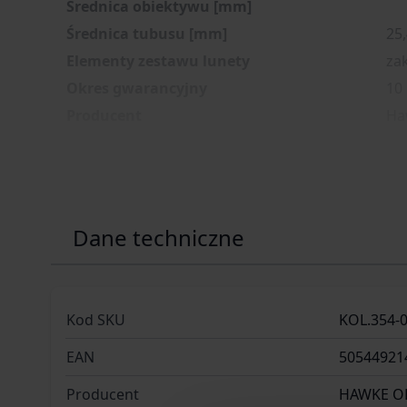
Średnica obiektywu [mm]
Średnica tubusu [mm]
25
Elementy zestawu lunety
za
Okres gwarancyjny
10
Producent
Ha
Dane techniczne
Kod SKU
KOL.354-
EAN
50544921
Producent
HAWKE O