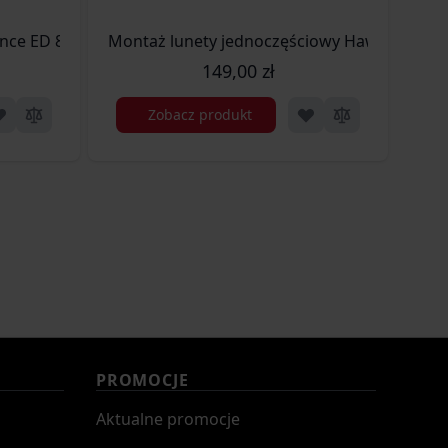
283)
e ED 8x25 zielony (354-339)
Montaż lunety jednoczęściowy Hawke Match 
Mont
149,00 zł
Zobacz produkt
PROMOCJE
Aktualne promocje