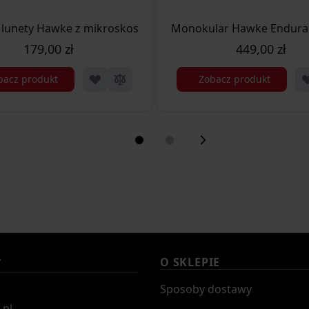
tail (354-241)
lunety Hawke z mikroskosem 30 mm wysoki Dovetail (354-
Monokular Hawke Enduranc
179,00 zł
449,00 zł
bacz produkt
Zobacz produkt
O SKLEPIE
T
Sposoby dostawy
.pl