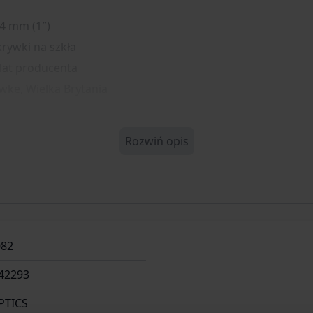
,4 mm (1″)
krywki na szkła
 lat producenta
wke, Wielka Brytania
Rozwiń opis
082
42293
PTICS