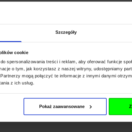
Szczegóły
 plików cookie
ytania
do spersonalizowania treści i reklam, aby oferować funkcje sp
ridge Road
ormacje o tym, jak korzystasz z naszej witryny, udostępniamy p
Partnerzy mogą połączyć te informacje z innymi danymi otrzym
nia z ich usług.
oodbridge, Suolk
awkeoptics.com
Pokaż zaawansowane
Z