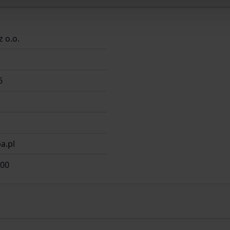
z o.o.
6
a.pl
 00