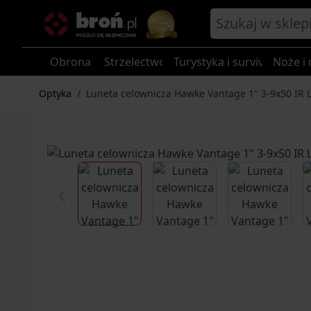
Przejdź do treści
Obrona
Strzelectwo
Turystyka i survival
Noże i 
Optyka
/
Luneta celownicza Hawke Vantage 1" 3-9x50 IR 
View larger image
View larger image
View larg