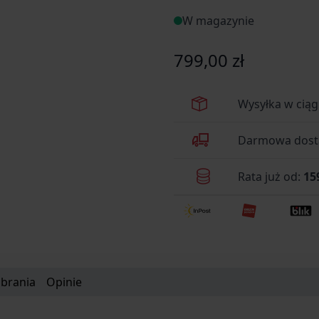
(wysokości) [MOA]Maks. r
W magazynie
stopniowa [MOA]Zastosowa
[mm]Masa [g]Średnica ob
799,00 zł
(1″)Elementy zestawu lune
producentaProducentHawke
Wysyłka w cią
Darmowa dosta
Rata już od:
15
obrania
Opinie