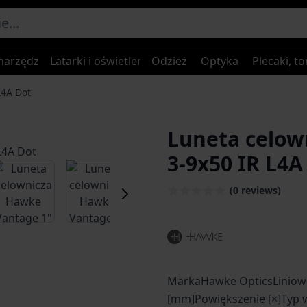
narzędzia
Latarki i oświetlenie
Odzież
Optyka
Plecaki, to
L4A Dot
Luneta celow
3-9x50 IR L4A
er image
View larger image
View larger image
View larger image
View larger
(0 reviews)
MarkaHawke OpticsLiniowe
[mm]Powiększenie [×]Typ 