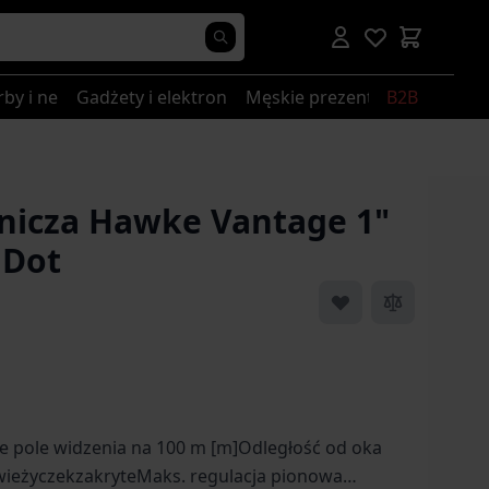
rby i nerki
Gadżety i elektronika
Męskie prezenty
B2B
nicza Hawke Vantage 1"
 Dot
 image
View larger image
View larger image
View larger image
View larger i
 pole widzenia na 100 m [m]Odległość od oka
wieżyczekzakryteMaks. regulacja pionowa