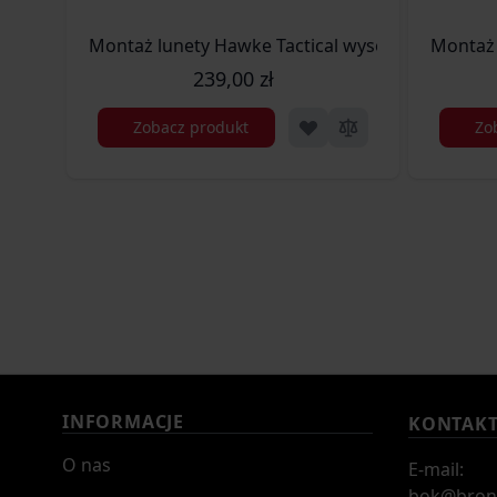
Montaż lunety Hawke Tactical wysoki 30 mm Dove
Montaż 
239,00 zł
Zobacz produkt
Zo
INFORMACJE
KONTAK
O nas
E-mail:
bok@bron