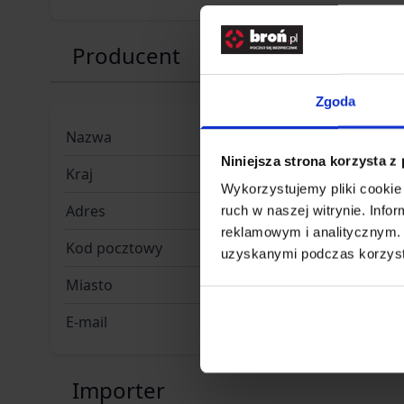
Producent
Zgoda
Nazwa
Hawke
Niniejsza strona korzysta z
Kraj
Wielka Br
Wykorzystujemy pliki cookie 
Adres
Wilford B
ruch w naszej witrynie. Inf
reklamowym i analitycznym. 
Kod pocztowy
IP12 1RB
uzyskanymi podczas korzysta
Miasto
Melton, W
E-mail
export@h
Importer