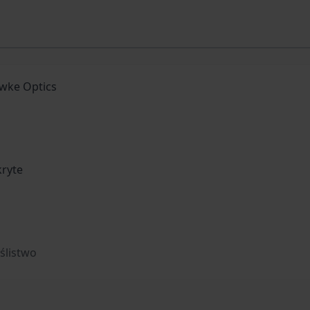
wke Optics
kryte
ślistwo