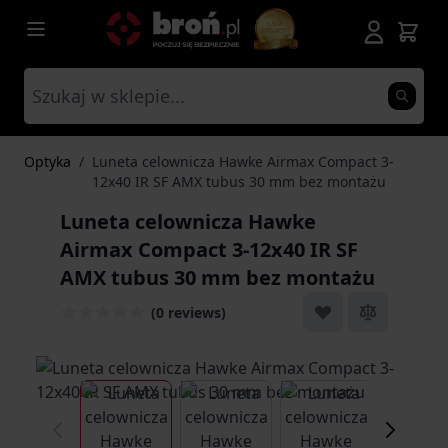
Przejdź do treści
Optyka
/
Luneta celownicza Hawke Airmax Compact 3-
12x40 IR SF AMX tubus 30 mm bez montażu
Luneta celownicza Hawke
Airmax Compact 3-12x40 IR SF
AMX tubus 30 mm bez montażu
(0 reviews)
View larger image
View larger image
View larger ima
Vi