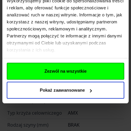
Dane techniczne
Wykorzystujemy pliki cookie do spersonalizowania treści
Odległość od oka [mm]
i reklam, aby oferować funkcje społecznościowe i
analizować ruch w naszej witrynie. Informacje o tym, jak
102
Kod SKU
KOL.354-116
korzystasz z naszej witryny, udostępniamy partnerom
społecznościowym, reklamowym i analitycznym.
EAN
5054492132003
Partnerzy mogą połączyć te informacje z innymi danymi
otrzymanymi od Ciebie lub uzyskanymi podczas
Producent
HAWKE OPTICS
korzystania z ich usług.
Maksymalne
od 12x do 20x
powiększenie
Zezwól na wszystkie
Podświetlenie krzyża
NIE
Średnica tubusu
30.000000
Pokaż zaawansowane
Minimalne powiększenie
Od 2,5x do 5x
Typ krzyża celowniczego
AMX
Rodzaj szyny (mm)
BRAK