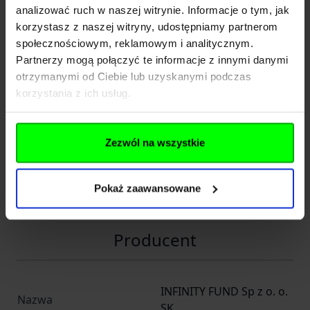
analizować ruch w naszej witrynie. Informacje o tym, jak
korzystasz z naszej witryny, udostępniamy partnerom
Podświetlenie krzyża
NIE
społecznościowym, reklamowym i analitycznym.
Średnica tubusu
30.000000
Partnerzy mogą połączyć te informacje z innymi danymi
otrzymanymi od Ciebie lub uzyskanymi podczas
Minimalne powiększenie
Od 2,5x do 5x
korzystania z ich usług.
Typ krzyża celowniczego
MilDot MOA
Rodzaj szyny (mm)
22
Zezwól na wszystkie
Średnica obiektywu
40.000000
Pokaż zaawansowane
Regulacja paralaksy
NIE
Producent
INFINITY FUND Sp z o. o.
Nazwa
SK