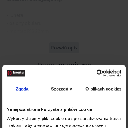
- luneta
- osłony okularu
- montaż RIS 22mm
Rozwiń opis
Dane techniczne
Kod SKU
GF.AMO-10-017498
Zgoda
Szczegóły
O plikach cookies
EAN
5902543039712
Producent
AIM-O
Niniejsza strona korzysta z plików cookie
Wykorzystujemy pliki cookie do spersonalizowania treści
Maksymalne
do 10x
i reklam, aby oferować funkcje społecznościowe i
powiększenie