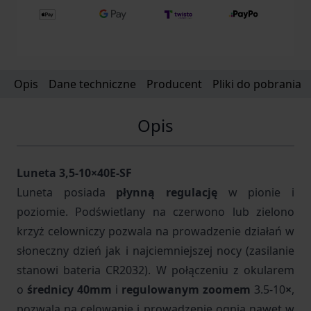
Opis
Dane techniczne
Producent
Pliki do pobrania
Opis
Luneta 3,5-10×40E-SF
Luneta posiada
płynną regulację
w pionie i
poziomie. Podświetlany na czerwono lub zielono
krzyż celowniczy pozwala na prowadzenie działań w
słoneczny dzień jak i najciemniejszej nocy (zasilanie
stanowi bateria CR2032). W połączeniu z okularem
o
średnicy 40mm
i
regulowanym zoomem
3.5-10
×
,
pozwala na celowanie i prowadzenie ognia nawet w