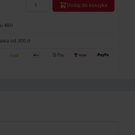
Ilość
Dodaj do koszyka
gu 48H
wa od 300 zł