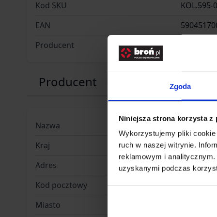
Kod SKU
KOL.595-
EAN
59045170
Producent
BROS
Producent
Zgoda
Niniejsza strona korzysta z
Nazwa
BROS
Wykorzystujemy pliki cookie 
Kraj
Polska
ruch w naszej witrynie. Inf
reklamowym i analitycznym. 
Adres
Karpia 24
uzyskanymi podczas korzysta
Kod pocztowy
61-619
Miasto
Poznań