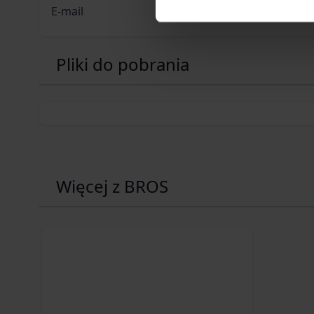
E-mail
biuro@bro
Pliki do pobrania
Więcej z BROS