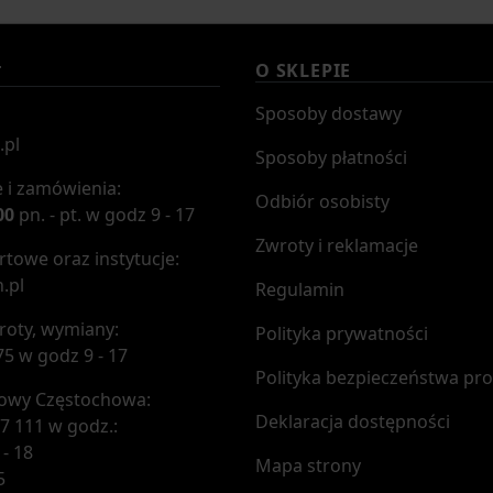
O SKLEPIE
T
Sposoby dostawy
.pl
Sposoby płatności
 i zamówienia:
Odbiór osobisty
00
pn. - pt. w godz 9 - 17
Zwroty i reklamacje
towe oraz instytucje:
.pl
Regulamin
roty, wymiany:
Polityka prywatności
75 w godz 9 - 17
Polityka bezpieczeństwa pr
mowy Częstochowa:
Deklaracja dostępności
7 111 w godz.:
 - 18
Mapa strony
5