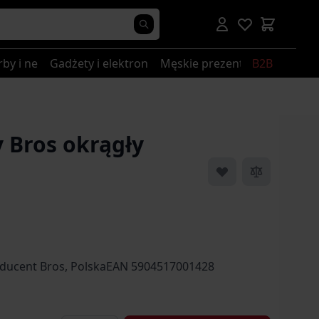
rby i nerki
Gadżety i elektronika
Męskie prezenty
B2B
 Bros okrągły
ducent Bros, PolskaEAN 5904517001428