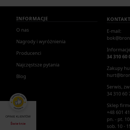
INFORMACJE
KONTAK
O nas
E-mail:
bok@bron
Nagrody i wyróżnienia
Informacje
Producenci
34 310 60 
Najczęstsze pytania
Zakupy hur
hurt@bron
Blog
Serwis, zw
34 310 60 
Sklep fir
+48 601 41
OPINIE KLIENTÓW
pn. - pt. 10
Świetnie
sob. 10 - 1