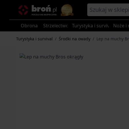
Przejdź do treści
Obrona
Strzelectwo
Turystyka i survival
Noże i 
Turystyka i survival
/
Środki na owady
/
Lep na muchy Br