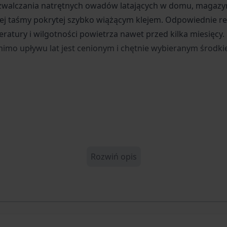
 zwalczania natrętnych owadów latających w domu, magazyn
j taśmy pokrytej szybko wiążącym klejem. Odpowiednie rec
eratury i wilgotności powietrza nawet przed kilka miesięcy
mimo upływu lat jest cenionym i chętnie wybieranym środki
Rozwiń opis