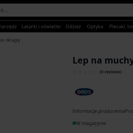
narzędzia
Latarki i oświetlenie
Odzież
Optyka
Plecaki, to
os okrągły
Lep na muchy
(0 reviews)
Informacje producentaPro
W magazynie