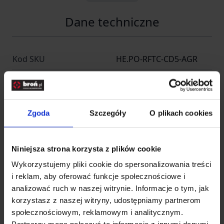
Dane techniczne
Kod SKU
HE.PO-RFTC-CD5-AGR
EAN
5908218713956
Producent
DIRECT ACTION
Zgoda
Szczegóły
O plikach cookies
Producent
Niniejsza strona korzysta z plików cookie
Wykorzystujemy pliki cookie do spersonalizowania treści
Entire M Wrocław -
Nazwa
i reklam, aby oferować funkcje społecznościowe i
Helikon Polska
analizować ruch w naszej witrynie. Informacje o tym, jak
Kraj
Polska
korzystasz z naszej witryny, udostępniamy partnerom
społecznościowym, reklamowym i analitycznym.
Adres
Radomska 34