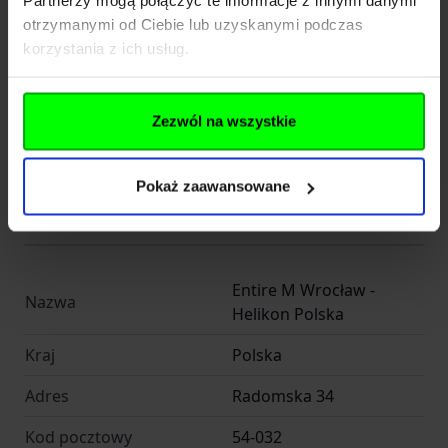
Partnerzy mogą połączyć te informacje z innymi danymi
otrzymanymi od Ciebie lub uzyskanymi podczas
Kod pocztowy
54-032
korzystania z ich usług.
Miasto
Wrocław
E-mail
info@entirem.com
Zezwól na wszystkie
Telefon
+48 71 317 80 00
Pokaż zaawansowane
Importer
Entire M Wrocław -
Nazwa
Helikon Polska
Kraj
Polska
Adres
Radomska 34
Kod pocztowy
54-032