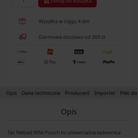
Dodaj do koszyka
wyprofilowana i zapinana rzepem klapa. W razie
potrzeby klapę można szybko zdemontować.
Wysyłka w ciągu 4 dni
Darmowa dostawa od 300 zł
Opis
Dane techniczne
Producent
Importer
Pliki d
Opis
Tac Reload Rifle Pouch to uniwersalna ładownica