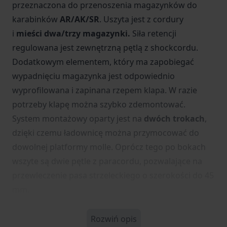
przeznaczona do przenoszenia magazynków do
karabinków
AR/AK/SR
. Uszyta jest z cordury
i
mieści dwa/trzy magazynki.
Siła retencji
regulowana jest zewnętrzną pętlą z shockcordu.
Dodatkowym elementem, który ma zapobiegać
wypadnięciu magazynka jest odpowiednio
wyprofilowana i zapinana rzepem klapa. W razie
potrzeby klapę można szybko zdemontować.
System montażowy oparty jest na
dwóch
trokach
,
dzięki czemu ładownicę można przymocować do
dowolnej platformy molle. Oprócz tego po bokach
wszyte są dwie pętle z paracordu, pozwalające na
przewleczenie pasa strzeleckiego o szerokości do 45
mm.
Rozwiń opis