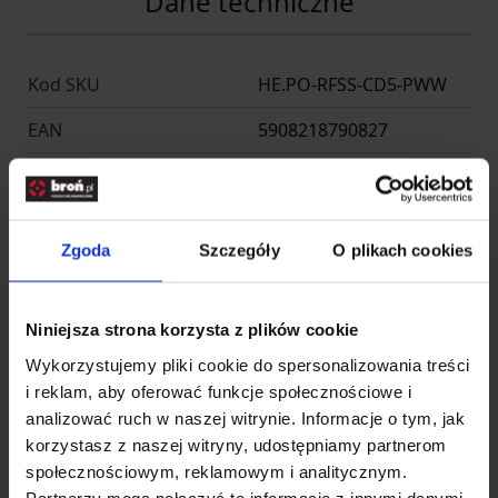
Dane techniczne
Kod SKU
HE.PO-RFSS-CD5-PWW
EAN
5908218790827
Producent
DIRECT ACTION
Rozmiar
One Size
Zgoda
Szczegóły
O plikach cookies
Producent
Niniejsza strona korzysta z plików cookie
Wykorzystujemy pliki cookie do spersonalizowania treści
Entire M Wrocław -
Nazwa
i reklam, aby oferować funkcje społecznościowe i
Helikon Polska
analizować ruch w naszej witrynie. Informacje o tym, jak
Kraj
Polska
korzystasz z naszej witryny, udostępniamy partnerom
społecznościowym, reklamowym i analitycznym.
Adres
Radomska 34
Partnerzy mogą połączyć te informacje z innymi danymi