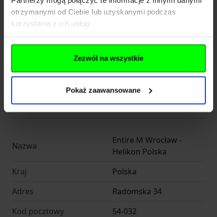
otrzymanymi od Ciebie lub uzyskanymi podczas
Kod pocztowy
54-032
korzystania z ich usług.
Miasto
Wrocław
E-mail
info@entirem.com
Zezwól na wszystkie
Telefon
+48 71 317 80 00
Pokaż zaawansowane
Importer
Entire M Wrocław -
Nazwa
Helikon Polska
Kraj
Polska
Adres
Radomska 34
Kod pocztowy
54-032