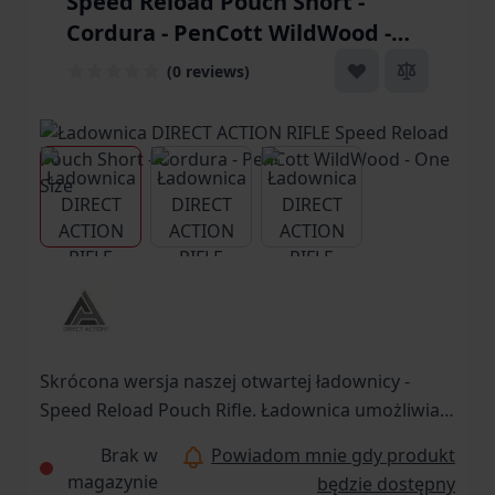
Speed Reload Pouch Short -
Cordura - PenCott WildWood -
One Size
(0 reviews)
View larger image
View larger image
View larger image
Skrócona wersja naszej otwartej ładownicy -
Speed Reload Pouch Rifle. Ładownica umożliwia
błyskawiczną wymianę magazynków,
Brak w
Powiadom mnie gdy produkt
zapewniając jednocześnie w pełni bezpieczne i
magazynie
będzie dostępny