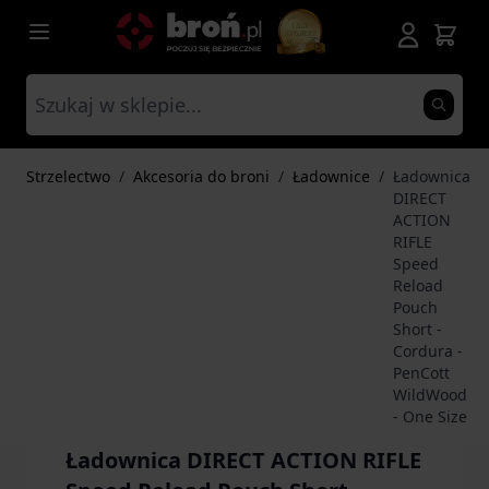
Przejdź do treści
Strzelectwo
/
Akcesoria do broni
/
Ładownice
/
Ładownica
DIRECT
ACTION
RIFLE
Speed
Reload
Pouch
Short -
Cordura -
PenCott
WildWood
- One Size
Ładownica DIRECT ACTION RIFLE