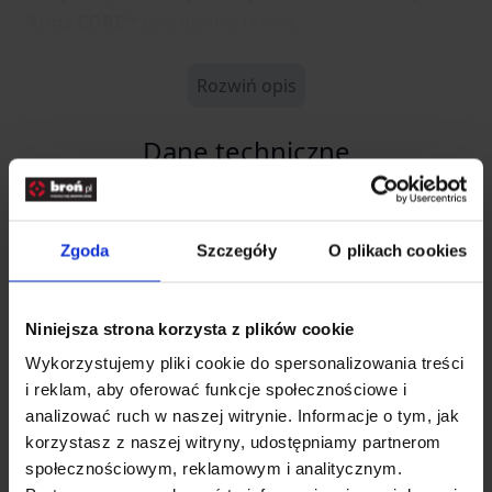
Arms CORE™
były dalekie i celne.
Rozwiń opis
Dane techniczne
Kod SKU
GF.SPE-16-021004
Zgoda
Szczegóły
O plikach cookies
EAN
5902543138743
Producent
SPECNA ARMS
Niniejsza strona korzysta z plików cookie
Wykorzystujemy pliki cookie do spersonalizowania treści
Producent
i reklam, aby oferować funkcje społecznościowe i
analizować ruch w naszej witrynie. Informacje o tym, jak
korzystasz z naszej witryny, udostępniamy partnerom
SPE-GF CORP Sp. Z o.o.
społecznościowym, reklamowym i analitycznym.
Nazwa