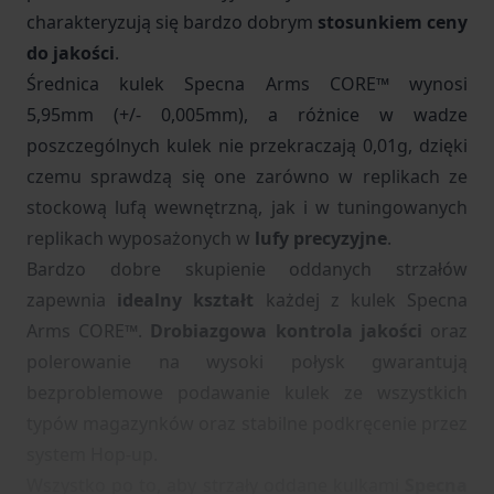
charakteryzują się bardzo dobrym
stosunkiem ceny
do jakości
.
Średnica kulek Specna Arms CORE™ wynosi
5,95mm
(+/- 0,005mm), a różnice w wadze
poszczególnych kulek nie przekraczają 0,01g, dzięki
czemu sprawdzą się one zarówno w replikach ze
stockową lufą wewnętrzną, jak i w tuningowanych
replikach wyposażonych w
lufy precyzyjne
.
Bardzo dobre skupienie oddanych strzałów
zapewnia
idealny kształt
każdej z kulek Specna
Arms CORE™.
Drobiazgowa kontrola jakości
oraz
polerowanie na wysoki połysk gwarantują
bezproblemowe podawanie kulek ze wszystkich
typów magazynków oraz stabilne podkręcenie przez
system Hop-up.
Wszystko po to, aby strzały oddane kulkami
Specna