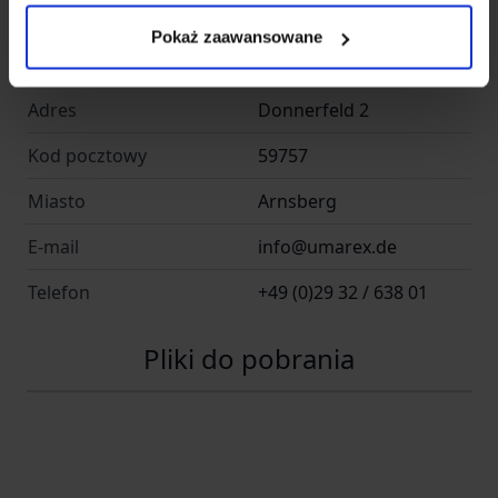
Nazwa
UMAREX GmbH & Co. KG
Pokaż zaawansowane
Kraj
Niemcy
Adres
Donnerfeld 2
Kod pocztowy
59757
Miasto
Arnsberg
E-mail
info@umarex.de
Telefon
+49 (0)29 32 / 638 01
Pliki do pobrania