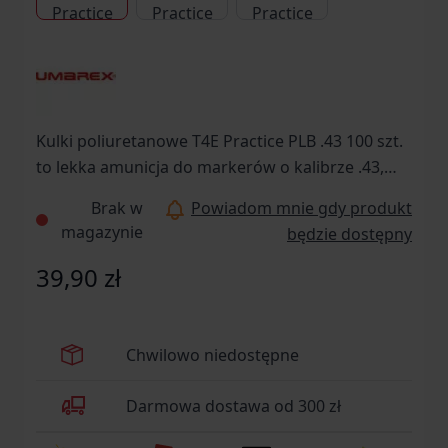
Kulki poliuretanowe T4E Practice PLB .43 100 szt.
to lekka amunicja do markerów o kalibrze .43,
przeznaczona do strzelania rekreacyjnego i
Brak w
Powiadom mnie gdy produkt
treningu.Kulki T4E Practice PLB .43 świetnie
magazynie
będzie dostępny
sprawdzi się w strzelaniu rekreacyjnym do tarczy,
celów reaktywnych, butelek oraz puszek. Kule
39,90 zł
wykonywane są z lekkiego poliuretanu o dużej
twardości, co zapewnia mu dobre właściwości
penetracyjne i duży zasięg.
Chwilowo niedostępne
Darmowa dostawa od 300 zł