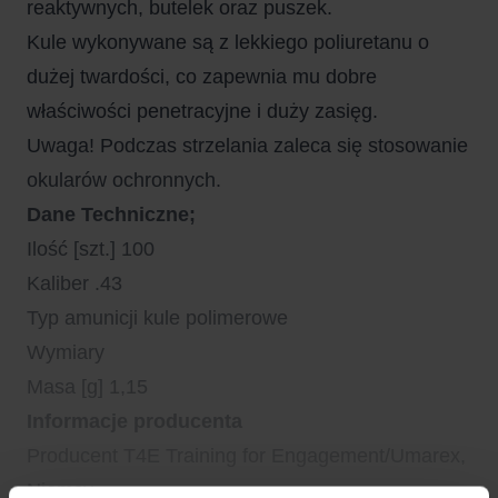
reaktywnych, butelek oraz puszek.
Kule wykonywane są z lekkiego poliuretanu o
dużej twardości, co zapewnia mu dobre
właściwości penetracyjne i duży zasięg.
Uwaga! Podczas strzelania zaleca się stosowanie
okularów ochronnych.
Dane Techniczne;
Ilość [szt.] 100
Kaliber .43
Typ amunicji kule polimerowe
Wymiary
Masa [g] 1,15
Informacje producenta
Producent T4E Training for Engagement/Umarex,
Niemcy