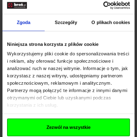
EAN 4000844767646
Symbol dostawcy 2.4504
Zgoda
Szczegóły
O plikach cookies
Rozwiń opis
Niniejsza strona korzysta z plików cookie
Dane techniczne
Wykorzystujemy pliki cookie do spersonalizowania treści
i reklam, aby oferować funkcje społecznościowe i
analizować ruch w naszej witrynie. Informacje o tym, jak
Kod SKU
KOL.344-035
korzystasz z naszej witryny, udostępniamy partnerom
społecznościowym, reklamowym i analitycznym.
EAN
4000844767646
Partnerzy mogą połączyć te informacje z innymi danymi
otrzymanymi od Ciebie lub uzyskanymi podczas
Producent
UMAREX
korzystania z ich usług.
Producent
Zezwól na wszystkie