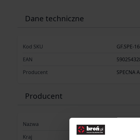
Dane techniczne
Kod SKU
GF.SPE-16
EAN
59025432
Producent
SPECNA 
Producent
Nazwa
SPE-GF CO
Kraj
Polska