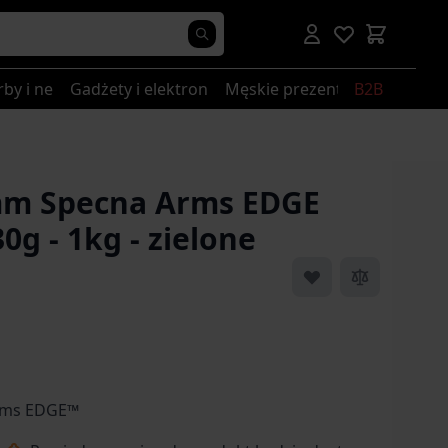
rby i nerki
Gadżety i elektronika
Męskie prezenty
B2B
mm Specna Arms EDGE
0g - 1kg - zielone
Arms EDGE™