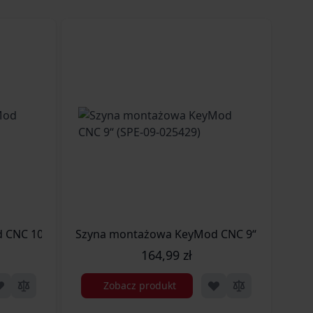
CNC 10“ (SPE-09-025430)
Szyna montażowa KeyMod CNC 9“ (SPE-09-0
Szy
164,99 zł
Zobacz produkt