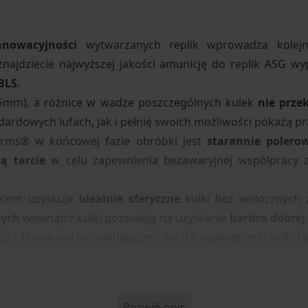
nnowacyjności
wytwarzanych replik wprowadza kolejn
najdziecie najwyższej jakości amunicję
do replik ASG w
BLS
.
05mm), a różnice w wadze poszczególnych kulek
nie prze
ardowych lufach, jak i pełnię swoich możliwości pokażą pr
rms® w końcowej fazie obróbki jest
starannie
polero
ą tarcie
w celu zapewnienia bezawaryjnej współpracy z
ducent uzyskuje
idealnie
sferyczne
kulki
bez widocznych 
nych
wewnątrz kulki pozwalają na uzyskanie
bardzo dobrej
 z tłumikami naświetlającymi, po ich naświetleniu kulki bę
Rozwiń opis