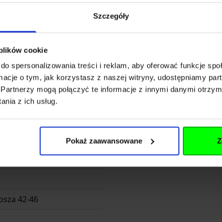
Długosza 42-46
Szczegóły
 plików cookie
do spersonalizowania treści i reklam, aby oferować funkcje sp
orp.p
ormacje o tym, jak korzystasz z naszej witryny, udostępniamy p
Partnerzy mogą połączyć te informacje z innymi danymi otrzym
nia z ich usług.
Pokaż zaawansowane
Z
FUND Sp z o. o. SK
osza 42-46