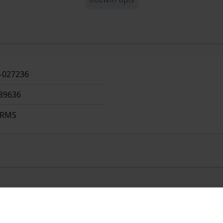
-027236
89636
ARMS
RP Sp. Z o.o. Sp.k.