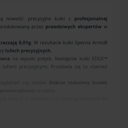
ą nowość: precyzyjne
kulki
z
profesjonalnej
yprodukowaną
przez
prawdziwych ekspertów
w
kraczają 0,01g
. W rezultacie
kulki Specna Arms®
zy
lufach precyzyjnych.
wana
na wysoki połysk. Następnie kulki EDGE™
 lufami precyzyjnymi. Przekłada się to również
zagłębień czy szwów.
D
obrze rozłożony środek
 powtarzalności
strzałów.
dą świecić w ciemności co czynie je idealnymi do