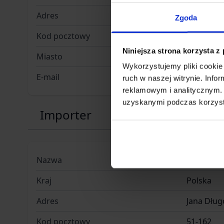
Adres
ul. Jana 
Zgoda
Kod pocztowy
51-162
Niniejsza strona korzysta z
Miasto
Wrocław
Wykorzystujemy pliki cookie 
E-mail
info@gfc
ruch w naszej witrynie. Inf
reklamowym i analitycznym. 
uzyskanymi podczas korzysta
Importer
Nazwa
INFINITY 
Kraj
Polska
Adres
Jana Dług
Kod pocztowy
51-162