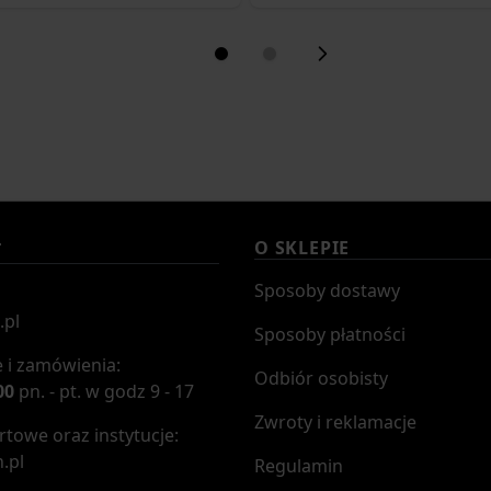
O SKLEPIE
T
Sposoby dostawy
.pl
Sposoby płatności
 i zamówienia:
Odbiór osobisty
00
pn. - pt. w godz 9 - 17
Zwroty i reklamacje
towe oraz instytucje:
.pl
Regulamin