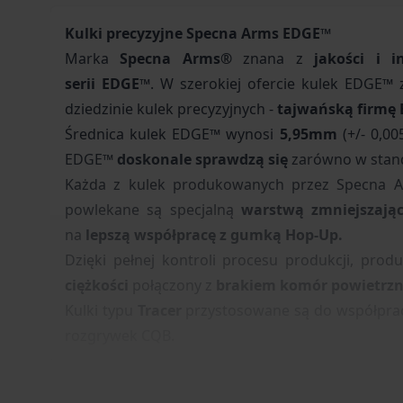
Kulki precyzyjne Specna Arms EDGE™
Marka
Specna
Arms®
znana z
jakości i i
serii EDGE™
. W szerokiej ofercie kulek EDGE™ z
dziedzinie kulek precyzyjnych -
tajwańską firmę 
Średnica kulek EDGE™ wynosi
5,95mm
(+/- 0,0
EDGE™
doskonale sprawdzą się
zarówno w stand
Każda z kulek produkowanych przez Specna A
powlekane są specjalną
warstwą zmniejszając
na
lepszą
współpracę
z gumką Hop-Up.
Dzięki pełnej kontroli procesu produkcji, pro
ciężkości
połączony z
b
rakiem komór powietrz
Kulki typu
Tracer
przystosowane są do współpracy
rozgrywek CQB.