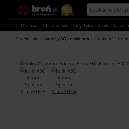
Przejdź do treści
Obrona
Strzelectwo
Turystyka i survival
Noże i 
Strzelectwo
/
Airsoft,ASG, repliki broni
/
Kulki ASG 6 mm 
View larger image
View larger image