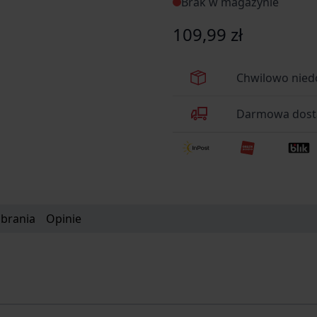
Brak w magazynie
109,99 zł
Chwilowo nied
Darmowa dosta
obrania
Opinie