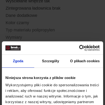
Wyściełane wnętrze tak
Zintegrowana ładownica brak
Dane dodatkowe
Kolor czarny
Typ materiału polipropylen
Wymiary
Długość całkowita wewnętrzna [cm] 130
Długość całkowita zewnętrzna [cm] 135
Szerokość przedziału głównego [cm] 35
Zgoda
Szczegóły
O plikach cookies
Szerokość w najszerszym miejscu [cm] 43
Gwarancja
Niniejsza strona korzysta z plików cookie
Okres gwarancyjny 24 miesiące
Wykorzystujemy pliki cookie do spersonalizowania treści
Informacje producenta
i reklam, aby oferować funkcje społecznościowe i
Producent Megaline, Włochy
analizować ruch w naszej witrynie. Informacje o tym, jak
korzystasz z naszej witryny, udostępniamy partnerom
EAN 2000000030265