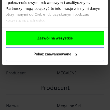
społecznościowym, reklamowym i analitycznym.
Symbol dostawcy 200/0090
Partnerzy mogą połączyć te informacje z innymi danymi
otrzymanymi od Ciebie lub uzyskanymi podczas
Rozwiń opis
korzystania z ich usług.
Dane techniczne
Zezwól na wszystkie
Kod SKU
KOL.079-055
Pokaż zaawansowane
EAN
5902944168592
Producent
MEGALINE
Producent
Nazwa
Megaline S.r.l.