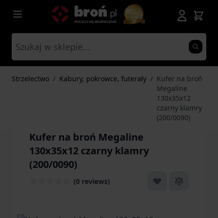
Przejdź do treści
Strzelectwo
/
Kabury, pokrowce, futerały
/
Kufer na broń
Megaline
130x35x12
czarny klamry
(200/0090)
Kufer na broń Megaline
130x35x12 czarny klamry
(200/0090)
(0 reviews)