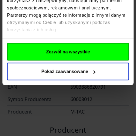
korzystasz z naszej witryny, udostępniamy partnerom
EAN 5903886820791
społecznościowym, reklamowym i analitycznym.
Partnerzy mogą połączyć te informacje z innymi danymi
Symbol dostawcy 60008012
otrzymanymi od Ciebie lub uzyskanymi podczas
korzystania z ich usług.
Rozwiń opis
Dane techniczne
Zezwól na wszystkie
Pokaż zaawansowane
Kod SKU
KOL.610-019
EAN
5903886820791
SymbolProducenta
60008012
Producent
M-TAC
Producent