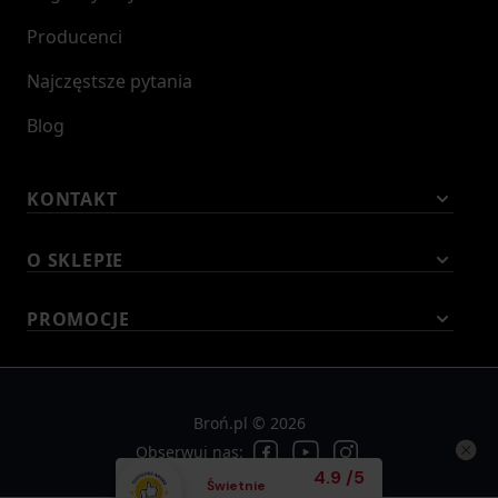
Producenci
Najczęstsze pytania
Blog
KONTAKT
O SKLEPIE
PROMOCJE
Broń.pl © 2026
Obserwuj nas:
Średnia ocena klient
4.9
/
5
Świetnie