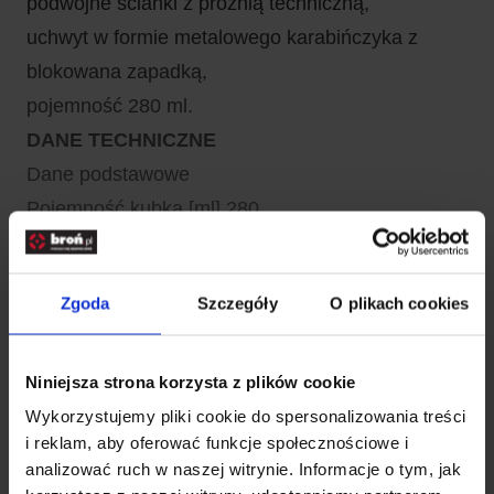
podwójne ścianki z próżnią techniczną,
uchwyt w formie metalowego karabińczyka z
blokowana zapadką,
pojemność 280 ml.
DANE TECHNICZNE
Dane podstawowe
Pojemność kubka [ml] 280
Dane dodatkowe
Materiał obudowy stal nierdzewna
Zgoda
Szczegóły
O plikach cookies
Wymiary
Masa [g] 120
Szerokość [mm] 75
Niniejsza strona korzysta z plików cookie
Wysokość całkowita [mm] 88
Wykorzystujemy pliki cookie do spersonalizowania treści
i reklam, aby oferować funkcje społecznościowe i
Informacje producenta
analizować ruch w naszej witrynie. Informacje o tym, jak
Producent M-TAC, Ukraina