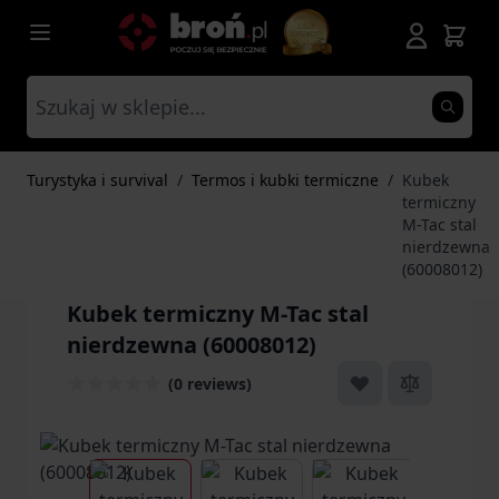
Przejdź do treści
Turystyka i survival
/
Termos i kubki termiczne
/
Kubek
termiczny
M-Tac stal
nierdzewna
(60008012)
Kubek termiczny M-Tac stal
nierdzewna (60008012)
(0 reviews)
View larger image
View larger image
View larger ima
Vi