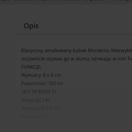
Opis
Klasyczny, emaliowany kubek Morakniv. Niezwykle
oczywiście używać go w domu, serwując w nim T
FUNKCJE;
Wymiary: 8 x 8 cm
Pojemność: 350 ml
SKU TK-MEM-ST
Waga [g] 140
Wymiary 8 x 8 cm
Materiał Stal