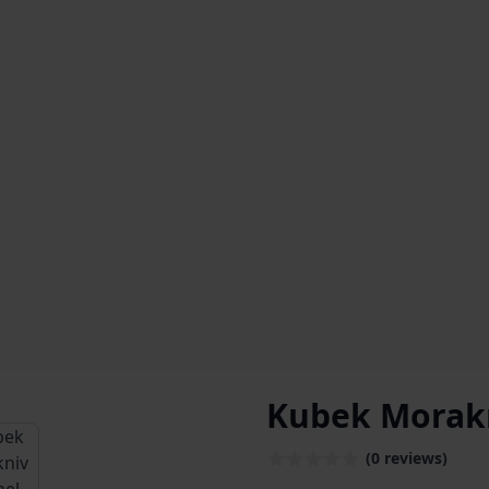
Kubek Morak
age
iew larger image
(0 reviews)