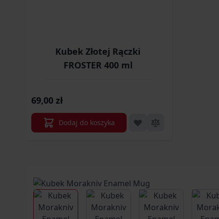
Kubek Złotej Rączki
FROSTER 400 ml
69,00 zł
Dodaj do koszyka
View larger image
View larger image
View larger im
V