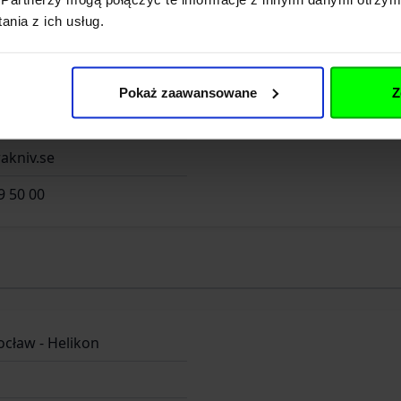
nia z ich usług.
Pokaż zaawansowane
Z
akniv.se
9 50 00
ocław - Helikon