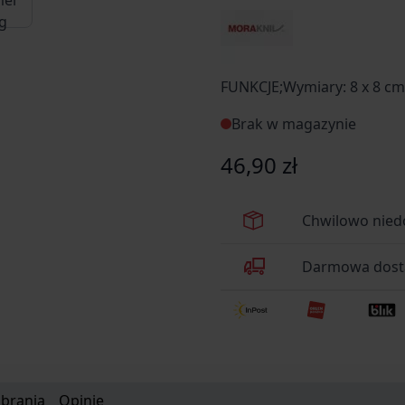
FUNKCJE;Wymiary: 8 x 8 c
Brak w magazynie
46,90 zł
Chwilowo nied
Darmowa dosta
obrania
Opinie