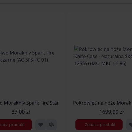
ylic Blend - Czarny - One Size (CZ-MLC-AC-01)
o Morakniv Spark Fire Starter czarne (AC-SFS-FC-01)
Pokrowiec na noże Morakni
37,00 zł
1699,99 zł
bacz produkt
Zobacz produkt