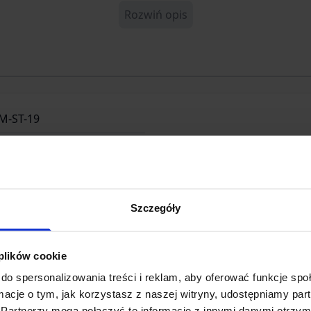
Rozwiń opis
M-ST-19
76074
V
Szczegóły
 plików cookie
do spersonalizowania treści i reklam, aby oferować funkcje sp
 AB
ormacje o tym, jak korzystasz z naszej witryny, udostępniamy p
Partnerzy mogą połączyć te informacje z innymi danymi otrzym