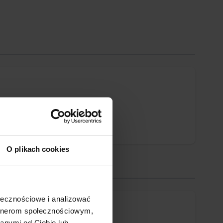
O plikach cookies
ołecznościowe i analizować
artnerom społecznościowym,
anymi od Ciebie lub