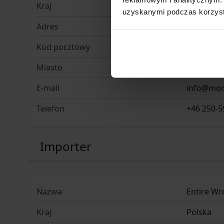
Kraj
Szwecja
uzyskanymi podczas korzysta
Adres
Box 407
Kod pocztowy
792 27
Miasto
Mora
E-mail
info@mor
Telefon
+46 250-5
Importer
Nazwa
Entire Wr
Kraj
Polska