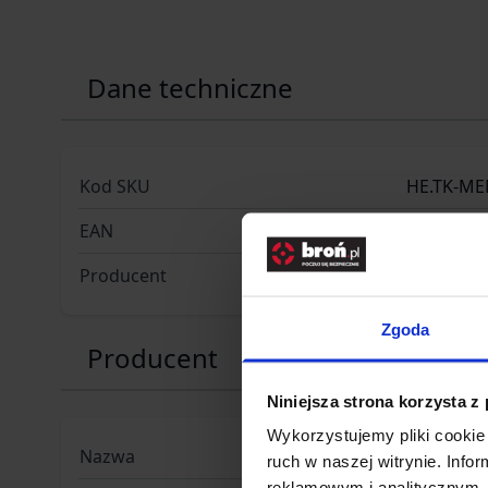
Dane techniczne
Kod SKU
HE.TK-ME
EAN
59082187
Producent
MORAKNI
Zgoda
Producent
Niniejsza strona korzysta z
Wykorzystujemy pliki cookie 
Nazwa
Morakniv
ruch w naszej witrynie. Inf
reklamowym i analitycznym. 