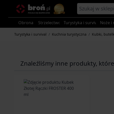
Przejdź do treści
Obrona
Strzelectwo
Turystyka i survival
Noże i 
Turystyka i survival
/
Kuchnia turystyczna
/
Kubki, butelk
Znaleźliśmy inne produkty, któr
Navigating through the elements of the carousel is p
Press to skip carousel