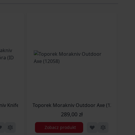
v Knife Case - Naturalna Skóra (ID 12559) (MO-MKC-LE-86)
Toporek Morakniv Outdoor Axe (12058)
Mora
289,00 zł
Zobacz produkt