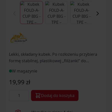
View larger image
View larger image
View larger ima
Vi
Lekki, składany kubek. Po rozłożeniu przybiera
formę stabilnej, plastikowej „filiżanki” do
zarówno zimnych, jak i gorących napojów (nie
W magazynie
topi się). Złożony zajmuje bardzo małą ilość
miejsca.
19,99 zł
Ilość
Dodaj do koszyka