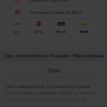
Wysyłka w ciągu 4 dni
Darmowa dostawa od 300 zł
Opis
Dane techniczne
Producent
Pliki do pobrania
Opis
Lekki, składany kubek. Po rozłożeniu przybiera
formę stabilnej, plastikowej „filiżanki” do zarówno
zimnych, jak i gorących napojów (nie topi się).
Złożony zajmuje bardzo małą ilość miejsca.