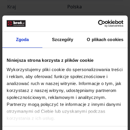
Kraj
Polska
Adres
Radomska 34
Kod pocztowy
54-032
Zgoda
Szczegóły
O plikach cookies
Miasto
Wrocław
E-mail
info@entirem.com
Niniejsza strona korzysta z plików cookie
Telefon
+48 71 317 80 00
Wykorzystujemy pliki cookie do spersonalizowania treści
i reklam, aby oferować funkcje społecznościowe i
Pliki do pobrania
analizować ruch w naszej witrynie. Informacje o tym, jak
korzystasz z naszej witryny, udostępniamy partnerom
społecznościowym, reklamowym i analitycznym.
Partnerzy mogą połączyć te informacje z innymi danymi
otrzymanymi od Ciebie lub uzyskanymi podczas
korzystania z ich usług.
Znaleźliśmy inne produkty,