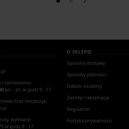
O SKLEPIE
T
Sposoby dostawy
.pl
Sposoby płatności
 i zamówienia:
Odbiór osobisty
00
pn. - pt. w godz 9 - 17
Zwroty i reklamacje
towe oraz instytucje:
.pl
Regulamin
roty, wymiany:
Polityka prywatności
75 w godz 9 - 17