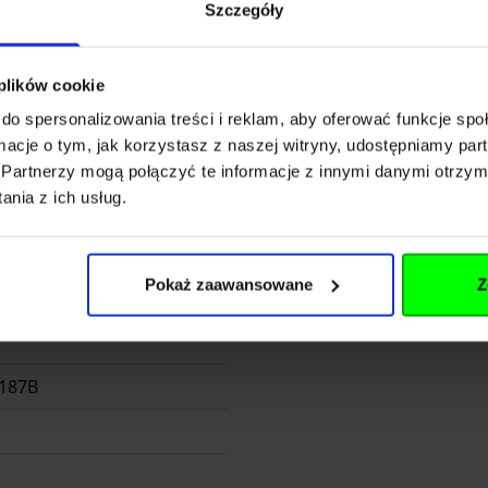
Szczegóły
gerwood.pl
 plików cookie
42 902
do spersonalizowania treści i reklam, aby oferować funkcje sp
ormacje o tym, jak korzystasz z naszej witryny, udostępniamy p
Partnerzy mogą połączyć te informacje z innymi danymi otrzym
nia z ich usług.
Pokaż zaawansowane
Z
d Poland
 187B