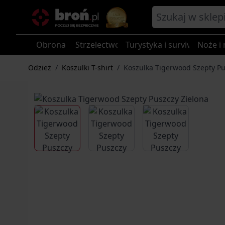
Przejdź do treści
Obrona
Strzelectwo
Turystyka i survival
Noże i 
Odzież
/
Koszulki T-shirt
/
Koszulka Tigerwood Szepty Pu
View larger image
View larger image
View larger im