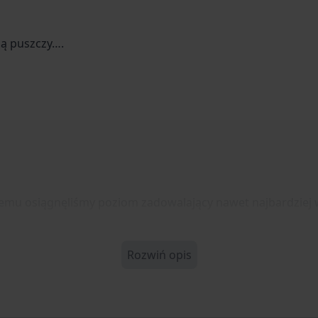
zą puszczy….
temu osiągnęliśmy poziom zadowalający nawet najbardziej
Rozwiń opis