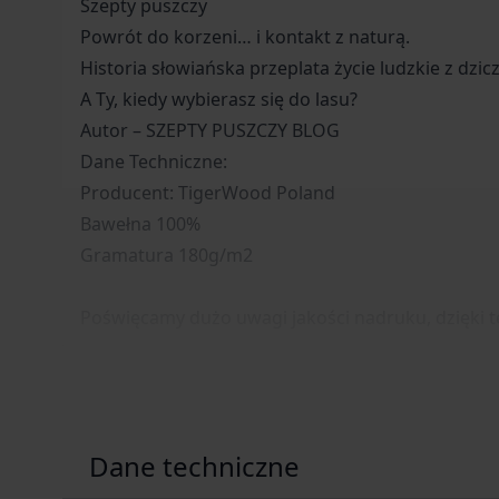
Szepty puszczy
Powrót do korzeni… i kontakt z naturą.
Historia słowiańska przeplata życie ludzkie z dzic
A Ty, kiedy wybierasz się do lasu?
Autor – SZEPTY PUSZCZY BLOG
Dane Techniczne:
Producent: TigerWood Poland
Bawełna 100%
Gramatura 180g/m2
Poświęcamy dużo uwagi jakości nadruku, dzięki 
Dane techniczne