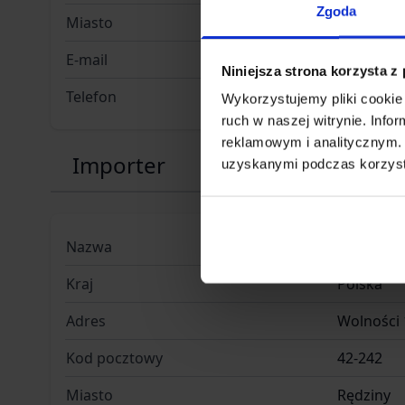
Zgoda
Miasto
Rędziny
E-mail
biuro@ti
Niniejsza strona korzysta z
Telefon
+48 500 8
Wykorzystujemy pliki cookie 
ruch w naszej witrynie. Inf
reklamowym i analitycznym. 
Importer
uzyskanymi podczas korzysta
Nazwa
TigerWoo
Kraj
Polska
Adres
Wolności
Kod pocztowy
42-242
Miasto
Rędziny