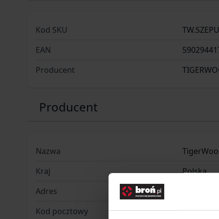
Kod SKU
TW.SZEPU
EAN
59029441
Producent
TIGERW
Producent
Nazwa
TigerWoo
Kraj
Polska
Adres
Wolności
Kod pocztowy
42-242