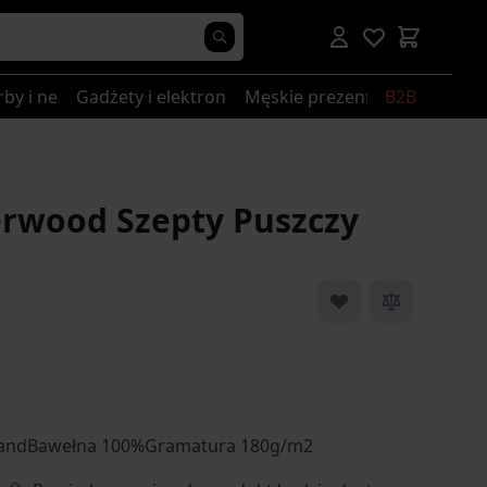
rby i nerki
Gadżety i elektronika
Męskie prezenty
B2B
erwood Szepty Puszczy
landBawełna 100%Gramatura 180g/m2