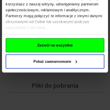
Entire M Wrocław -
korzystasz z naszej witryny, udostępniamy partnerom
Nazwa
Helikon Polska
społecznościowym, reklamowym i analitycznym.
Partnerzy mogą połączyć te informacje z innymi danymi
Kraj
Polska
otrzymanymi od Ciebie lub uzyskanymi podczas
korzystania z ich usług.
Adres
Radomska 34
Kod pocztowy
54-032
Zezwól na wszystkie
Miasto
Wrocław
E-mail
info@entirem.com
Pokaż zaawansowane
Telefon
+48 71 317 80 00
Pliki do pobrania