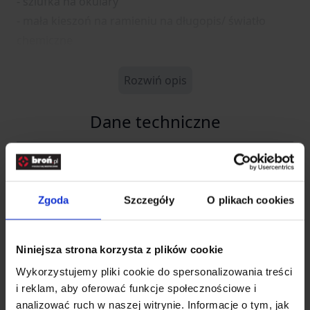
- szlufka na okulary
- mała kieszoń na ramieniu na długopis/ światło
chemiczne
Rozwiń opis
Dane techniczne
Kod SKU
PD-DEF-CO-01
EAN
5902944120385
Zgoda
Szczegóły
O plikach cookies
Producent
HELIKON-TEX
Niniejsza strona korzysta z plików cookie
Producent
Wykorzystujemy pliki cookie do spersonalizowania treści
i reklam, aby oferować funkcje społecznościowe i
analizować ruch w naszej witrynie. Informacje o tym, jak