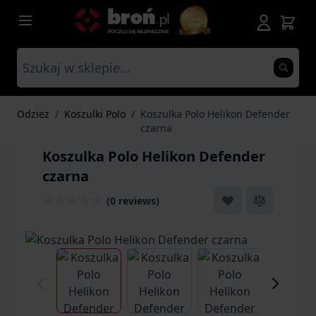
Przejdź do treści
Odzież
/
Koszulki Polo
/
Koszulka Polo Helikon Defender
czarna
Koszulka Polo Helikon Defender
czarna
(0 reviews)
View larger image
View larger image
View larger ima
Vi