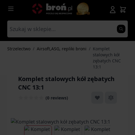
Przejdź do treści
Strzelectwo
/
Airsoft,ASG, repliki broni
/
Komplet
stalowych kół
zębatych CNC
13:1
Komplet stalowych kół zębatych
CNC 13:1
(0 reviews)
View larger image
View larger image
View larger ima
Vi