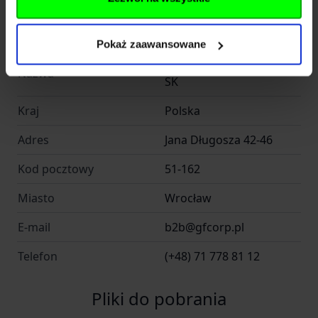
Importer
Pokaż zaawansowane
INFINITY FUND Sp z o. o.
Nazwa
SK
Kraj
Polska
Adres
Jana Długosza 42-46
Kod pocztowy
51-162
Miasto
Wrocław
E-mail
b2b@gfcorp.pl
Telefon
(+48) 71 778 81 12
Pliki do pobrania