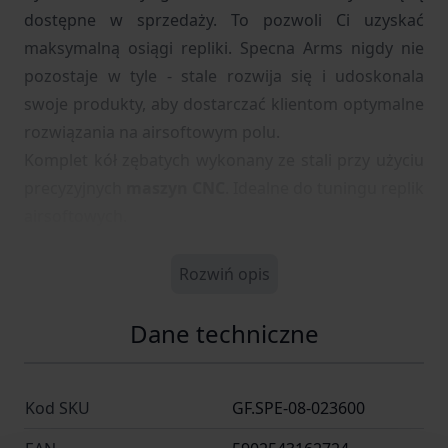
dostępne w sprzedaży. To pozwoli Ci uzyskać
maksymalną osiągi repliki. Specna Arms nigdy nie
pozostaje w tyle - stale rozwija się i udoskonala
swoje produkty, aby dostarczać klientom optymalne
rozwiązania na airsoftowym polu.
Komplet kół zębatych wykonany ze stali przy użyciu
precyzyjnych
maszyn CNC
. Idealne do tuningu replik
airsoftowych.
Rozwiń opis
Dane techniczne
Kod SKU
GF.SPE-08-023600