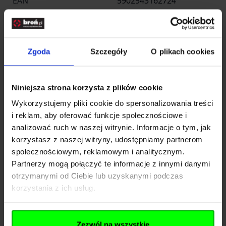
EAN
5902543162724
Producent
SPECNA ARMS
Producent
Zgoda
Szczegóły
O plikach cookies
Niniejsza strona korzysta z plików cookie
SPE-GF CORP Sp. Z o.o.
Nazwa
Sp.k.
Wykorzystujemy pliki cookie do spersonalizowania treści
i reklam, aby oferować funkcje społecznościowe i
Kraj
Polska
analizować ruch w naszej witrynie. Informacje o tym, jak
korzystasz z naszej witryny, udostępniamy partnerom
Adres
ul. Jana Długosza 42-46
społecznościowym, reklamowym i analitycznym.
Kod pocztowy
51-162
Partnerzy mogą połączyć te informacje z innymi danymi
otrzymanymi od Ciebie lub uzyskanymi podczas
Miasto
Wrocław
korzystania z ich usług.
E-mail
info@gfcorp.p
Zezwól na wszystkie