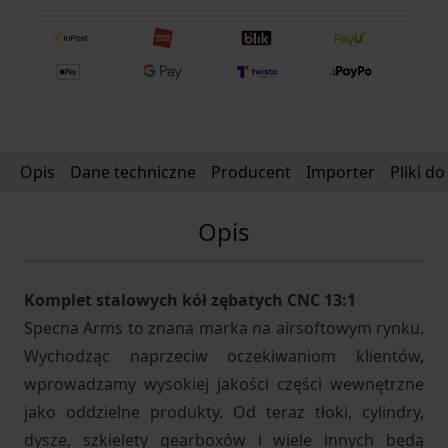
Opis
Dane techniczne
Producent
Importer
Pliki d
Opis
Komplet stalowych kół zębatych CNC 13:1
Specna Arms to znana marka na airsoftowym rynku.
Wychodząc naprzeciw oczekiwaniom klientów,
wprowadzamy wysokiej jakości części wewnętrzne
jako oddzielne produkty. Od teraz tłoki, cylindry,
dysze, szkielety gearboxów i wiele innych będą